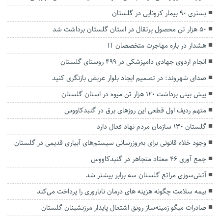
بستری ۹۰ بیمار کرونایی در گلستان
۵۰ هزار تن محصول پرتقال در استان گلستان برداشت شد
هشدار در باره مهاجرت متخصصان IT
انجام اردوی جهادی دامپزشکی در ۴۹۹ روستای گلستان
صدای شهروند: در تصمیم ایجاد بلوار عریض بازنگری کنید
پیش بینی برداشت ۱۲۰ هزار تن میوه در استان گلستان
متهم ردیف اول قطعی این روزهای برق در گنبدکاووس
گلستان ۱۳۰ سازمان مردم نهاد فعال دارد
وجود خلاء قانونی برای به‌روزرسانی سیستم‌های آبیاری قدیمی در گلستان
جمع آوری 46 معتاد متجاهر در گنبدكاووس
آتش‌سوزی مراتع گلستان سه برابر بیشتر شد
بیمه سلامت چگونه هزینه های درمان ناباروری را پرداخت می‌کند
صادرات میگو زمینه‌ساز رونق اشتغال پایدار مرزنشینان گلستان