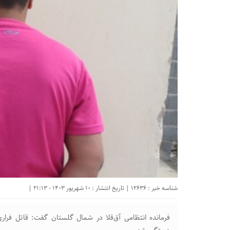
شناسه خبر : 12636 | تاریخ انتشار : 10 شهریور 1403 - 21:13 |
فرمانده انتظامی آق‌قلا در شمال گلستان گفت: قاتل فرا