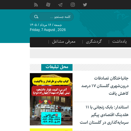
جمعه / ۱۶ مرداد / ۱۴۰۵
Friday, 7 August , 2026
یادداشت
گردشگری
معرفی مشاغل
محل تبلیغات
جانباختگان تصادفات
درون‌شهری گلستان ۱۷ درصد
کاهش یافت
استاندار: بابک زنجانی با ۱۱
هلدینگ اقتصادی پیگیر
سرمایه‌گذاری در گلستان است