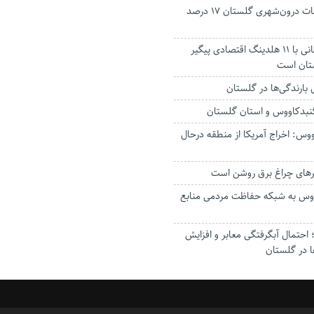
جانباختگان تصادفات درون‌شهری گلستان ۱۷ درصد
استاندار: بابک زنجانی با ۱۱ هلدینگ اقتصادی پیگیر
ستان است
گنبدکاووس و استان گلستان
وس: اخراج آمریکا از منطقه درحال
رهای چراغ برق روشن است
اووس به شبکه حفاظت مردمی منابع
حتمال آبگرفتگی معابر و افزایش
ا در گلستان