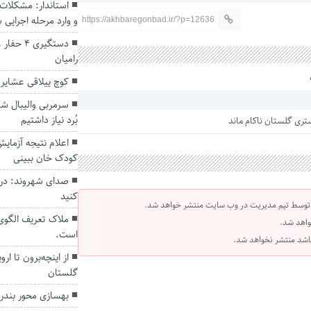
استاندار: مشکلات
و وارد مرحله اجرایی 
https://akhbaregonbad.ir/?p=12636
دستگیری
رامیان
کوچ ییلاقی عشایر 
سرمربی والیبال شه
بُرد نیاز داشتیم
اعلام نتیجه آزمای
کودک خان ببینی
صدای شهروند: در 
کنید
 توسط تیم مدیریت در وب سایت منتشر خواهد شد.
ملاک تعریف الگوی
واهد شد.
است.
 باشد منتشر نخواهد شد.
از اینچه‌برون تا ار
گلستان
بهسازی محور بندر ت