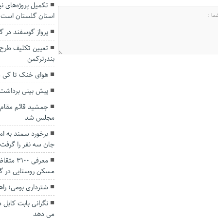
تکمیل پروژه‌های نی
استان گلستان است
پرواز گوسفند در 
تعیین تکلیف طرح 
بندرترکمن
هوای خنک تا کی 
پیش بینی برداشت هزار و ۵۰۰ تن زی
جمشید قائم مقام م
مجلس شد
برخورد سمند به ا
جان سه نفر را گرفت
مسکن روستایی در گل
شترداری بومی؛ راه
نگرانی بابت کابل 
می دهد