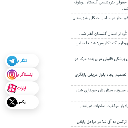
 حقوقی پتروشیمی گلستان برطرف
شد.
 ۴ حفار غیرمجاز در مناطق جنگلی شهرستان
کُرد از استان گلستان آغاز شد.
رداری گنبدکاووس: شدیدا به این
ش پزشکی قانونی در پرونده مرگ دو
تلگرام
اینستاگرام
تصمیم ایجاد بلوار عریض بازنگری
آپارات
 مصرف، میزان نان خریداری شده
ایکس
وپا؛ راز موفقیت صادرات غیرنفتی
رکمن به آق قلا در مراحل پایانی