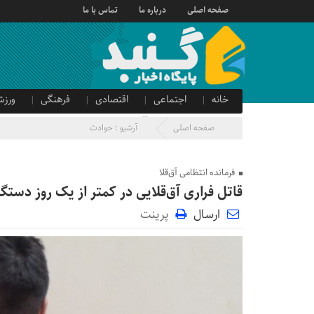
صفحه اصلی
درباره ما
تماس با ما
خانه
اجتماعی
اقتصادی
فرهنگی
ورزش
صدای شهروند
آگهی دولتی
صفحه اصلی
آرشیو :
حوادث
فرمانده انتظامی آق‌قلا
قاتل فراری آق‌قلایی در کمتر از یک روز دستگ
ارسال
پرینت