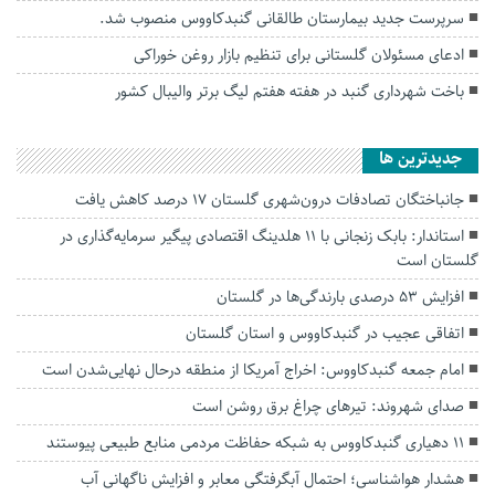
سرپرست جدید بیمارستان طالقانی گنبدکاووس منصوب شد.
ادعای مسئولان گلستانی برای تنظیم بازار روغن خوراکی
باخت شهرداری گنبد در هفته هفتم لیگ برتر‌ والیبال کشور
جديدترين ها
جانباختگان تصادفات درون‌شهری گلستان ۱۷ درصد کاهش یافت
استاندار: بابک زنجانی با ۱۱ هلدینگ اقتصادی پیگیر سرمایه‌گذاری در
گلستان است
افزایش ۵۳ درصدی بارندگی‌ها در گلستان
اتفاقی عجیب در‌ گنبدکاووس و استان گلستان
امام جمعه گنبدکاووس: اخراج آمریکا از منطقه درحال نهایی‌شدن است
صدای شهروند: تیرهای چراغ برق روشن است
۱۱ دهیاری گنبدکاووس به شبکه حفاظت مردمی منابع طبیعی پیوستند
هشدار هواشناسی؛ احتمال آبگرفتگی معابر و افزایش ناگهانی آب