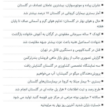
عابران پیاده و موتورسواران، بیشترین عاملان تصادف در گلستان
آمار بستری‌ بیماران کرونایی در گلستان ۱۷ درصد بیشتر شد
حال و هوای بهار در گلستان؛ تداوم هوای گرم و آسمانی صاف تا پایان
هفته
کودک ۴ ساله سیرجانی مفقودی در گرگان به آغوش خانواده بازگشت
شهادت‌ اسماعیل هنیه باعث عزت بیشتر جبهه مقاومت شد
قتل در گنبدکاووس و دستگیری قاتل در تهران
گزارش تصویری جالب از رونق بازار ماهی فروشان بندرترکمن
سه نمایشگاه تخصصی کشاورزی در گلستان گشایش یافت
پرورش‌دهندگان میگو در گمیشان: آب می‌خواهیم
بستری ۹۰ بیمار مبتلا به کرونا در بیمارستان‌های گلستان
طرح رصد و ثبت اطلاعات ۶ هزار پل جاده ای در گلستان انجام شد
سالانه ۲ میلیون بوته مرتعی در مرکز چپر قویمه گنبد تولید می شود
خسارت باران شدید آخرین روز بهار به مراوه‌تپه