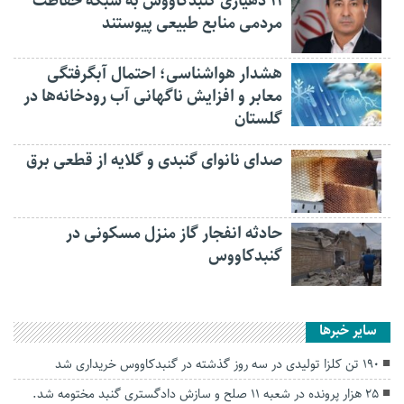
۱۱ دهیاری گنبدکاووس به شبکه حفاظت
مردمی منابع طبیعی پیوستند
هشدار هواشناسی؛ احتمال آبگرفتگی
معابر و افزایش ناگهانی آب رودخانه‌ها در
گلستان
صدای نانوای گنبدی و گلایه از قطعی برق
حادثه انفجار گاز منزل مسکونی در
گنبدکاووس
سایر خبرها
۱۹۰ تن کلزا تولیدی در سه روز گذشته در گنبدکاووس خریداری شد
۲۵ هزار پرونده در شعبه ۱۱ صلح و سازش دادگستری گنبد مختومه شد.