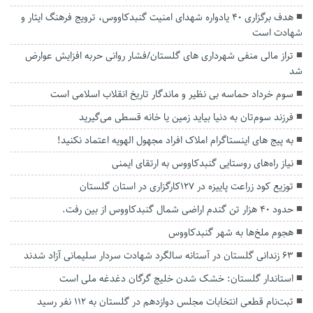
هدف برگزاری ۴۰ یادواره شهدای امنیت گنبدکاووس، ترویج فرهنگ ایثار و
شهادت است
تراز مالی منفی شهرداری های گلستان/فشار روانی حربه افزایش عوارض
شد
سوم خرداد حماسه بی نظیر و ماندگار تاریخ انقلاب اسلامی است
فرزند سوم‌تان به دنیا بیاید زمین یا خانه قسطی می‌گیرید
به پیج های اینستاگرام املاک افراد مجهول الهویه اعتماد نکنید!
نیاز راه‌های روستایی گنبدکاووس به ارتقای ایمنی
توزیع کود زراعت پاییزه در ۱۲۷کارگزاری در استان گلستان
حدود ۴۰ هزار تن گندم اراضی شمال گنبدکاووس از بین رفت.
هجوم ملخ‌ها به شهر گنبدکاووس
۶۳ زندانی گلستان در آستانه سالگرد شهادت سردار سلیمانی آزاد شدند
استاندار گلستان: خشک شدن خلیج گرگان دغدغه ملی است
ثبت‌نام قطعی انتخابات مجلس دوازدهم در گلستان به ۱۱۲ نفر رسید