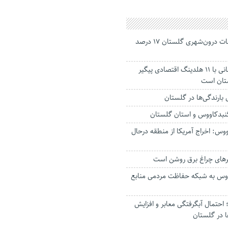
جانباختگان تصادفات درون‌شهری گلستان ۱۷ درصد
استاندار: بابک زنجانی با ۱۱ هلدینگ اقتصادی پیگیر
ستان است
گنبدکاووس و استان گلستان
وس: اخراج آمریکا از منطقه درحال
رهای چراغ برق روشن است
اووس به شبکه حفاظت مردمی منابع
حتمال آبگرفتگی معابر و افزایش
ا در گلستان