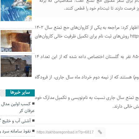
نام برای سفر معنوی حج تمتع گفت: متقاضیانی که برگه
اظهار کرد: مراجعه به یکی از کاروان‌های حج تمتع سال ۱۴۰۲
و دفاتر زیارتی و سامانه اینترنتی https:// tamatoreserve .haj .ir روش‌های ثبت نام برای تکمیل ظرفیت خالی کاروان‌های
وی بیان کرد: امسال ۲۰ کاروان حج تمتع با ظرفیت ۲ هزار و ۸۵۰ نفر به گلستان اختصاص داده شده که از این تعداد ۱۴
دوم) هستند که از نیمه دوم خرداد ماه سال جاری، از فرودگاه
سایر خبرها
فر از متقاضیان گلستانی حج تمتع سال جاری نسبت به نام‌نویسی و تکمیل مدارک خود
کسب اولین مدال طل
عرفان کر
آشتی آب و خلیج گ
نفوذ سامانه سرد و 
https://akhbaregonbad.ir/?p=6817