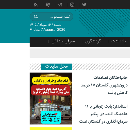
جمعه / ۱۶ مرداد / ۱۴۰۵
Friday, 7 August , 2026
یادداشت
گردشگری
معرفی مشاغل
محل تبلیغات
جانباختگان تصادفات
درون‌شهری گلستان ۱۷ درصد
کاهش یافت
استاندار: بابک زنجانی با ۱۱
هلدینگ اقتصادی پیگیر
سرمایه‌گذاری در گلستان است