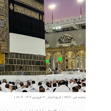
شناسه خبر : 6817 | تاریخ انتشار : 16 فروردین 1402 - 17:04 |