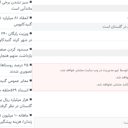
سبز نشدن برخی از 
ماندآبی است
انعقاد ۸۱ م
گنبدکاووس
و
در شهر کرند گنبدکا
مسدود کردن صفحه 
بازداشت متهم هنجا
۲۵ درصد روستاه
 توسط تیم مدیریت در وب سایت منتشر خواهد شد.
تصویری شدند
واهد شد.
معابر عمومی گنب
 باشد منتشر نخواهد شد.
انسداد ۵۲۹حلقه چاه غیرمجاز در گلستان در سال۱۴۰۰
هزار میلیارد ریال 
گلستان در نظر گرفت
ماهانه ۱۰ م
زندان/ هزینه پیشگی