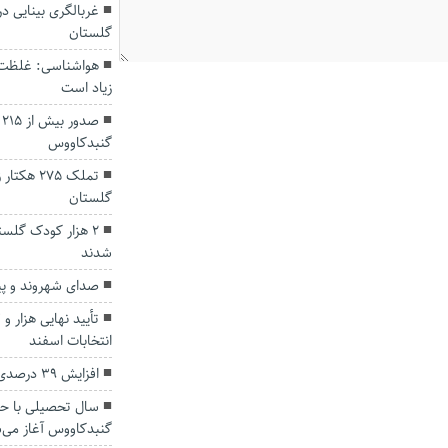
غربالگری بینایی د
گلستان
هواشناسی: غلظت گ
زیاد است
ص
گنبدکاووس
تملک ۲۷۵
گلستان
۲ هزار کودک گلس
شدند
صدای شهروند و پید
انتخابات اسفند
افزایش ۳۹ درصدی صادرات کالا از گلستان
گنبدکاووس آغاز می‌