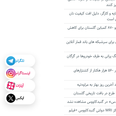
ز کنند
یه و کارگر، دلیل افت کیفیت نان
ن است
معاینه فنی ۲ هزار و ۸۷۰ کمباین گلستان برای کاهش
برای سرشبکه های باند قمار آنلاین
نگ پرانی به طرف خودروها در گرگان
تلگرام
آغاز کشت پاییزه در ۵۶۰ هزار هکتار از کشتزارهای
اینستاگرام
خرین روز بهار به مراوه‌تپه
آپارات
ایکس
ئدس» در گنبدکاووس مشاهده نشد
+فیلم