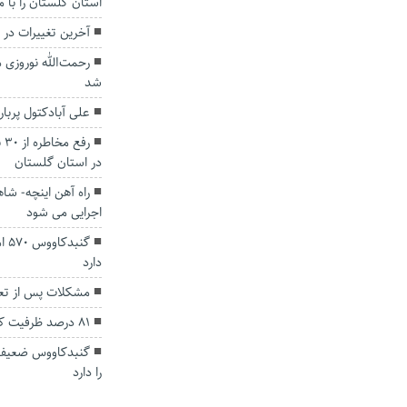
استان گلستان را با 
آخرین تغییرات در 
رحمت‌الله نوروزی م
شد
علی آبادکتول پربا
رف
در استان گلستان
راه آهن اینچه- شاهر
اجرایی می شود
گنب
دارد
مشکلات پس از تعط
۸۱ درصد ظرفیت کاروان‌های حج تمتع تکمیل شد.
گنبدکاووس ضعیف 
را دارد