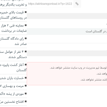
و تخریب یکدیگر پرهی
https://akhbaregonbad.ir/?p=1622
قیمت بالای خمیرما
در روستاهای گلستا
ضایعات در برداشت
رای دادگاه گلستان 
صادر شد
۴ نفر از عوامل س
دستگیر شدند
 توسط تیم مدیریت در وب سایت منتشر خواهد شد.
گلستان
واهد شد.
خسارت باران شدید آ
 باشد منتشر نخواهد شد.
مرمت و بهسازی ۷ طرح در بافت تاریخی گلستان
موردی از پشه «آ
افتتاح نخستین مرکز MRI دولتی گنبدکاووس 