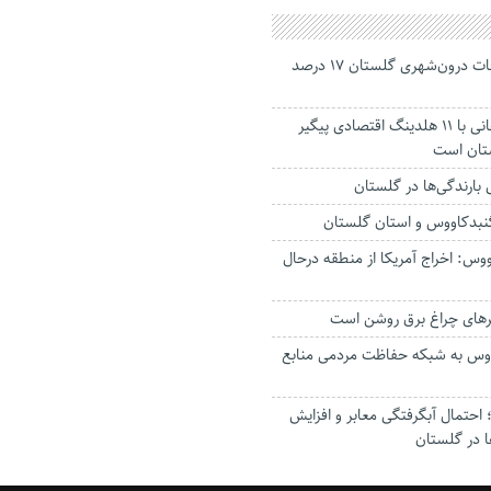
جانباختگان تصادفات درون‌شهری گلستان ۱۷ درصد
استاندار: بابک زنجانی با ۱۱ هلدینگ اقتصادی پیگیر
ستان است
گنبدکاووس و استان گلستان
وس: اخراج آمریکا از منطقه درحال
رهای چراغ برق روشن است
اووس به شبکه حفاظت مردمی منابع
حتمال آبگرفتگی معابر و افزایش
ا در گلستان