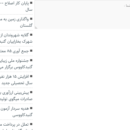
سال
واگذاری زمین به م
گلستان
گلایه شهروندان از
شهرک بخاراییان گنبد
جمع آوری ۸۵ معتاد متجاهر در گنبدکاووس
جشنواره ملی زیبا
گنبدکاووس برگزار م
افزایش ۱۵ 
سال تحصیلی جدید
صادرات میگوی تولید
هدیه سردار آزمون 
گنبدکاووسی
تعلل در پرداخت م