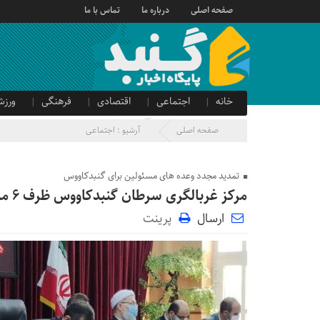
صفحه اصلی
درباره ما
تماس با ما
خانه
اجتماعی
اقتصادی
فرهنگی
ورزش
صدای شهروند
آگهی دولتی
صفحه اصلی
آرشیو :
اجتماعی
تمدید مجدد وعده های مسئولین برای گنبدکاووس
مرکز غربالگری سرطان گنبدکاووس ظرف ۶ ماه آینده تجهیز می‌شود
ارسال
پرینت