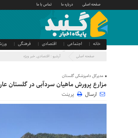
صفحه اصلی
درباره ما
تماس با ما
خانه
اجتماعی
اقتصادی
فرهنگی
ورزش
صدای شهروند
آگهی دولتی
صفحه اصلی
آرشیو :
اقتصادی
,
خبر ویژه
مدیرکل دامپزشکی گلستان
مزارع پرورش ماهیان سردآبی در گلستان عار
ارسال
پرینت