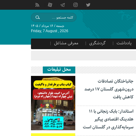
جمعه / ۱۶ مرداد / ۱۴۰۵
Friday, 7 August , 2026
یادداشت
گردشگری
معرفی مشاغل
محل تبلیغات
جانباختگان تصادفات
درون‌شهری گلستان ۱۷ درصد
کاهش یافت
استاندار: بابک زنجانی با ۱۱
هلدینگ اقتصادی پیگیر
سرمایه‌گذاری در گلستان است