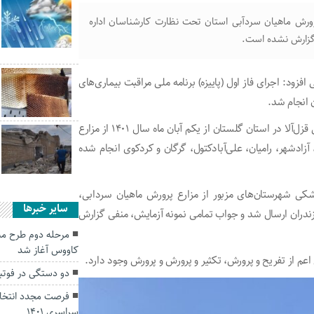
ت: طی ۲ سال اخیر مزارع پرورش ماهیان سردآبی استان تحت نظارت کارشناسان اداره
ی گزارش نشده است.
زود: اجرای فاز اول (پاییزه) برنامه ملی مراقبت بیماری‌های
وی ادامه داد: طرح مراقبت بیماری‌های ویروسی ماهیان سردابی قزل‌آلا در استان گلستان از یکم آبان ماه سال ۱۴۰۱ از مزارع
هرستان دیگر گالیکش، آزادشهر، رامیان، علی‌آبادکتول، گرگان و کردکوی انجام شده
کی شهرستان‌های مزبور از مزارع پرورش ماهیان سردابی،
سایر خبرها
زندران ارسال شد و جواب تمامی نمونه آزمایش، منفی گزارش
مرحله دوم طرح مبا
کاووس آغاز شد
دو دستگی در فوتبا
فرصت مجدد انتخاب
سراسری ۱۴۰۱