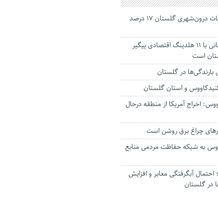
جانباختگان تصادفات درون‌شهری گلستان ۱۷ درصد
استاندار: بابک زنجانی با ۱۱ هلدینگ اقتصادی پیگیر
ستان است
گنبدکاووس و استان گلستان
وس: اخراج آمریکا از منطقه درحال
رهای چراغ برق روشن است
اووس به شبکه حفاظت مردمی منابع
حتمال آبگرفتگی معابر و افزایش
ا در گلستان