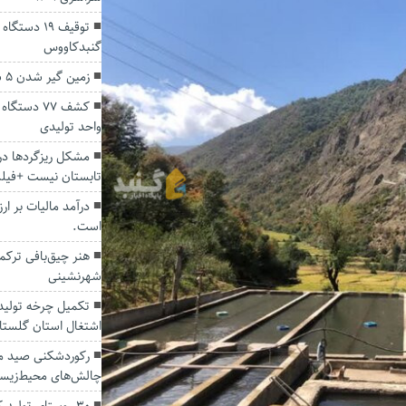
توقيف 19 د
گنبدكاووس
زمین گیر شدن ۵ سارق با شلیک پلیس گلستان
کشف ۷۷ دست
واحد تولیدی
مشکل ریزگردها د
تابستان نیست +فیل
درآمد مالیات بر ار
است.
هنر چیق‌بافی ترکم
شهرنشینی
تکمیل چرخه تولید 
اشتغال استان گلستا
رکوردشکنی صید ما
چالش‌های محیط‌زیس