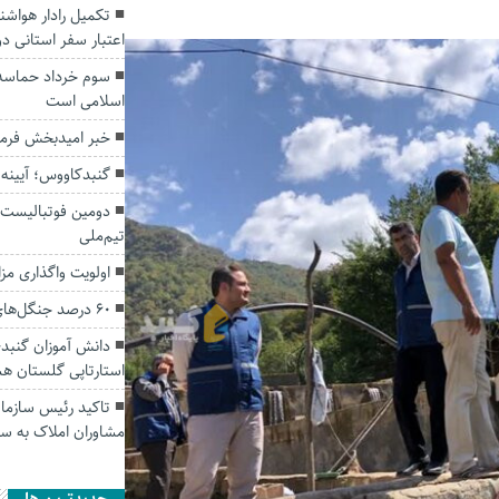
تکمیل رادار هواش
اعتبار سفر استانی د
سوم خرداد حماسه ب
اسلامی است
خبر امیدبخش فرما
گنبدکاووس؛ آیینه 
دومین فوتبالیست 
تیم‌ملی
اولویت واگذاری مز
۶۰ درصد جنگل‌های گلستان آفت‌زده است
دانش آموزان گنبد
استارتاپی گلستان ه
تاکید رئیس سازمان
مشاوران املاک به سا