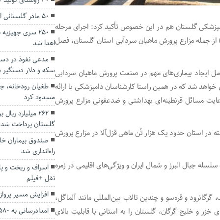
۳۰ روستای تولید کننده زعفران در استان وجود دارد
۵۰ مادر گلستانی از سقط عمدی جنین منصرف شدند
امپزشکی گلستان هم در این خصوص تأکید کرد: اجرای مرحله
۲۵۰ سری جهیزیه
م برنامه ملی مراقبت بیماری‌های ویروسی ( VHS- IHN-IPN ) از جمله مزارع پرورش ماهیان سردآبی استان گلستان، فصل
اهدا شد
مدعی نفوذ در دست
سکه و دلار دستگیر 
فزود: این سه ویروس ( VHS- IHN-IPN ) از عوامل ایجاد بیماری‌های مهم در صنعت پرورش ماهیان سردابی
طغیان رودخانه، جا
 خواهد شد که در همین راستا کارشناسان دامپزشکی با ارائه
مسدود کرد
 رعایت مسائل قرنطینه‌ای بهداشتی و ضدعفونی مزارع پرورش
۲۶۲ میلیارد ریا
گلستان پرداخت شد
در استان حدود یک هزار تُن ماهی قزل‌آلا در مزارع پرورش
صندوق بیماران خا
راه‌اندازی شد
سله جبال البرز و شمال ایران و ویژگی‌های اقلیمی در زمره
اسراف و ریخت و 
نقل +فیلم
افزایش مسیر پروازی
رک، گرگانرود و قره‌سو و چندین تالاب بین‌المللی مانند آلماگل،‌
امدادرسانی به ۵۸۰ حادثه دیده سیل در گلستان
ر ساحلی در کرانه‌های خزر و خلیج گرگان، گلستان را به استانی با قابلیت بالای