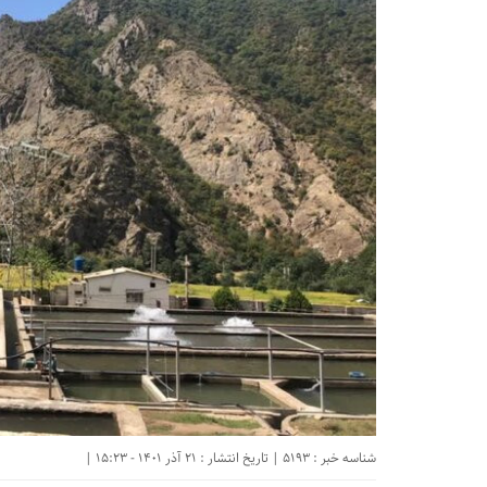
شناسه خبر : 5193 | تاریخ انتشار : 21 آذر 1401 - 15:23 |