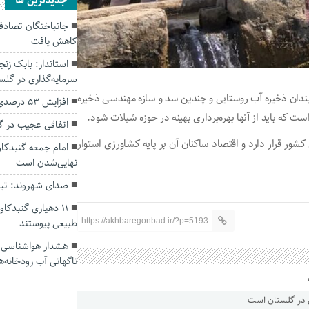
جديدترين ها
کاهش یافت
سرمایه‌گذاری در گل
زی، چند صد آب‌بندان ذخیره آب روستایی و چندین سد و سازه مهندسی ذخیره
افزایش ۵۳ درصدی بارندگی‌ها در گلستان
که باید از آنها بهره‌برداری بهینه در حوزه شیلات شود.
اتفاقی عجیب در‌ 
ر نفر جمعیت در شمال کشور قرار دارد و اقتصاد ساکنان آن بر پایه کشاورزی استوار
امام جمعه گنبدکاو
نهایی‌شدن است
صدای شهروند: تی
۱۱ دهیاری گنبدک
طبیعی پیوستند
https://akhbaregonbad.ir/?p=5193
هشدار هواشناسی؛ ا
ناگهانی آب رودخانه‌ه