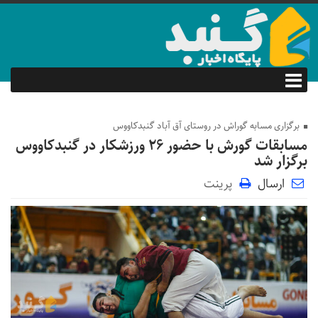
برگزاری مسابه گوراش در روستای آق آباد گنبدکاووس
مسابقات گورش با حضور ۲۶ ورزشکار در گنبدکاووس
برگزار شد
ارسال
پرینت