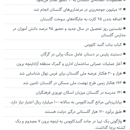
محصولات گلخانه‌ای گلستان به ۱۰ کشور صادر می‌شود
۱۲ میلیون جوجه‌ریزی در مرغداری‌های گلستان انجام شد
اضافه شدن ۲۵ کارت به جایگاه‌های سوخت گلستان
نخستین روز تحصیل در سال جدید و حضور ۹۵ درصد دانش آموزان در
مدارس گلستان
کباب بناب گنبد کاووس
دستبند پلیس بر دستان عامل سنگ پرانی در گرگان
آغاز عملیات عمرانی ساختمان اداری و گمرک منطقه آزاداینچه برون
هزار و ۲۰ هکتار عرصه ملی گلستان برای غرس نهال شناسایی شد
۱۹۳ هکتار زمین طرح نهضت ملی مسکن در گلستان تامین شد
۱۴۱ مدرسه در گلستان میزبان اسکان نوروزی فرهنگیان
بیابان‌زدایی مراتع گنبدکاووس به سالانه ۱۰۰ میلیارد ریال اعتبار نیاز دارد.
طبق برآورد ۱۲۰ هزار گلستانی درگیر دیابت هستند
واژگونی یک تیبا در جاده گنبدکاووس به اینچه برون ۷ مصدوم و یک
کشته برجا گذاشت.