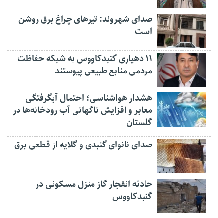
صدای شهروند: تیرهای چراغ برق روشن
است
۱۱ دهیاری گنبدکاووس به شبکه حفاظت
مردمی منابع طبیعی پیوستند
هشدار هواشناسی؛ احتمال آبگرفتگی
معابر و افزایش ناگهانی آب رودخانه‌ها در
گلستان
صدای نانوای گنبدی و گلایه از قطعی برق
حادثه انفجار گاز منزل مسکونی در
گنبدکاووس