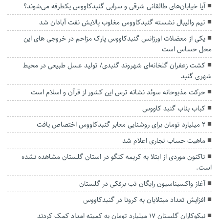
آیا خیابان‌های طالقانی شرقی و سرابی گنبدکاووس یکطرفه می‌شوند؟
تیم والیبال نشسته گنبدکاووس مغلوب پالایش نفت آبادان شد
یکی از معضلات اورژانس گنبدکاووس پارک مزاحم در خروجی های این
محل حساس است
کشت زعفران گلخانه‌ای شهروند گنبدی/ تولید عسل طبیعی در محیط
شهری گنبد
حرکت مذبوحانه سوئد نشانه ترس این کشور از قرآن و اسلام است
کباب بناب گنبد کاووس
۲ میلیارد تومان برای روشنایی معابر گنبدکاووس اختصاص یافت
ماهیت حساب تجاری اعلام شد
تاکنون موردی از ابتلا به کریمه کنگو در استان گلستان مشاهده نشده
است.
آغاز واکسیناسیون رایگان تب برفکی در گلستان
افزایش تعداد مبتلایان به کرونا در گنبدکاووس
نیکوکاران گلستان ۱۷ میلیارد تومان به کمیته امداد کمک کردند