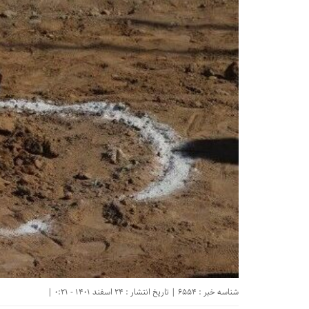
شناسه خبر : 6554 | تاریخ انتشار : 24 اسفند 1401 - 0:21 |