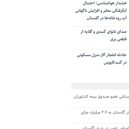
هشدار هواشناسی؛ احتمال
آبگرفتگی معابر و افزایش ناگهانی
آب رودخانه‌ها در گلستان
صدای نانوای گنبدی و گلایه از
قطعی برق
حادثه انفجار گاز منزل مسکونی
در گنبدکاووس
 هزار گلستانی عضو صندوق بیمه کشاورزان
عامل احتکار برنج در گلستان به ۲.۶ میلیارد جزای
اص نفس در شرق گلستان