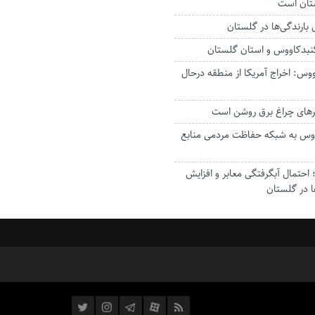
ستان است
گنبدکاووس و استان گلستان
وس: اخراج آمریکا از منطقه درحال
رهای چراغ برق روشن است
اووس به شبکه حفاظت مردمی منابع
حتمال آبگرفتگی معابر و افزایش
ا در گلستان