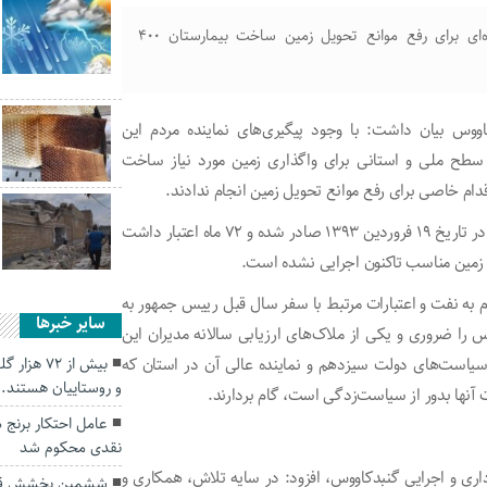
فرماندار گنبدکاووس از مدیران مرتبط خواست اهتمام ویژه‌ای برای رفع موانع تحویل زمین ساخت بیمارستان ۴۰۰
وس بیان داشت: با وجود پیگیری‌های نماینده مردم این
طح ملی و استانی برای واگذاری زمین مورد نیاز ساخت
موافقت اصولی ساخت بیمارستان ۴۰۰ تخت‌خوابی گنبدکاووس در تاریخ ۱۹ فروردین ۱۳۹۳ صادر شده و ۷۲ ماه اعتبار داشت
 زمین مناسب تاکنون اجرایی نشده است.
به نفت و اعتبارات مرتبط با سفر سال قبل رییس جمهور به
سایر خبرها
 را ضروری و یکی از ملاک‌های ارزیابی سالانه مدیران این
است‌های دولت سیزدهم و نماینده عالی آن در استان که
بیش از ۷۲
و روستاییان هستند.
نها بدور از سیاست‌زدگی است، گام بردارند.
نقدی محکوم شد
داری و اجرایی گنبدکاووس، افزود: در سایه تلاش، همکاری و
ششمین بخشش قص