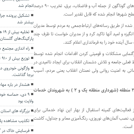
هم‌افزایی دستگاه‌های اداری و اجرایی اقدامات خوبی در بخش‌های گوناگون از جمله آب و فاضلاب، برق، تخریب ۹۰ درصد
انجام شد
سطح شهرها انجام شده که قابل تقدیر است.
بیشتر شد
ده از طریق رسانه‌های ارتباط‌جمعی به مردم توسط مدیران
تخل
گیزه و امید آنها تاکید کرد و از مدیران خواست تا ظرف چند
پارکینگ‌های گلستان
سال آینده خود را به فرمانداری اعلام کنند.
راه اندازی مجتمع د
رگنمایی مشکلات و قومیتی کردن اقدامات انجام شده توسط
توزیع بیش از ۹۱۰ تن برنج و شکر در گلستان
 فعلی جامعه و تلاش دشمنان انقلاب برای ایجاد ناامیدی در
اتی به امنیت روانی ولی نعمتان انقلاب یعنی مردم، آسیب
برجا گذاشت.
هشدار در باره مها
شهردار: از ابتدای سال آینده شهرداری گنبدکاووس در قالب ۲ منطقه (شهرداری منطقه یک و ۲ ) به شهروندان خدمات
۹ دی، حماسه خودج
ولایت بود
الیت‌های کمیته استقبال از بهار این نهاد خدماتی برای
بزرگراه های استان
، نصب آلمان‌های نوروزی، رنگ‌آمیزی معابر و جداول، کاشت
تکذیب مشاهده پلن
ه است.
فرسایش خاک در گل