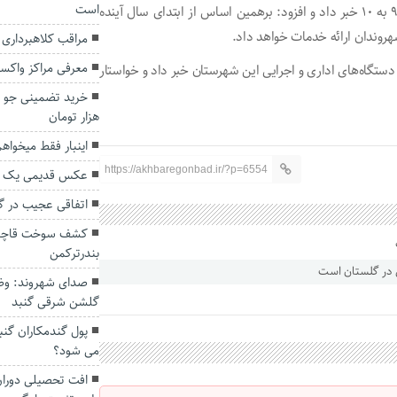
است
سیدعلی اصغر موسوی از ارتقای رتبه شهرداری گنبدکاووس از ۹ به ۱۰ خبر داد و افزود: برهمین اساس از ابتدای سال آینده
مراقب کلاهبرداری 
معرفی مراکز واکس
گنبدکاووس از دستگاه‌های اداری و اجرایی این شهرستان خبر داد و خواستار
هزار تومان
اینبار فقط میخواه
https://akhbaregonbad.ir/?p=6554
عکس قدیمی یک مس
اتفاقی عجیب در‌ 
کشف سوخت قاچاق د
بندرترکمن
صدای شهروند: وضع
گلشن شرقی گنبد
پول گندمکاران گنب
می شود؟
افت تحصیلی دوران 