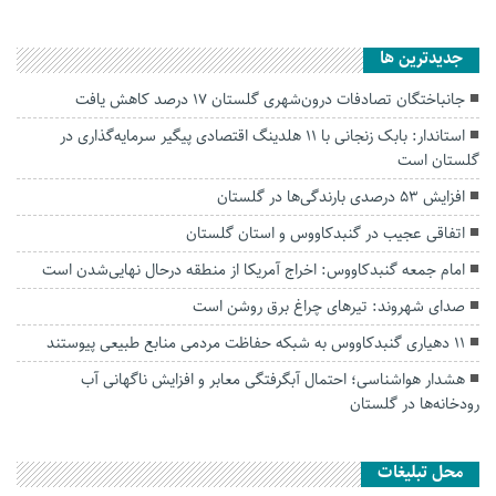
جديدترين ها
جانباختگان تصادفات درون‌شهری گلستان ۱۷ درصد کاهش یافت
استاندار: بابک زنجانی با ۱۱ هلدینگ اقتصادی پیگیر سرمایه‌گذاری در
گلستان است
افزایش ۵۳ درصدی بارندگی‌ها در گلستان
اتفاقی عجیب در‌ گنبدکاووس و استان گلستان
امام جمعه گنبدکاووس: اخراج آمریکا از منطقه درحال نهایی‌شدن است
صدای شهروند: تیرهای چراغ برق روشن است
۱۱ دهیاری گنبدکاووس به شبکه حفاظت مردمی منابع طبیعی پیوستند
هشدار هواشناسی؛ احتمال آبگرفتگی معابر و افزایش ناگهانی آب
رودخانه‌ها در گلستان
محل تبلیغات