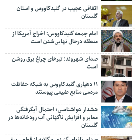
اتفاقی عجیب در‌ گنبدکاووس و استان
گلستان
امام جمعه گنبدکاووس: اخراج آمریکا از
منطقه درحال نهایی‌شدن است
صدای شهروند: تیرهای چراغ برق روشن
است
۱۱ دهیاری گنبدکاووس به شبکه حفاظت
مردمی منابع طبیعی پیوستند
هشدار هواشناسی؛ احتمال آبگرفتگی
معابر و افزایش ناگهانی آب رودخانه‌ها در
گلستان
صدای نانوای گنبدی و گلایه از قطعی برق