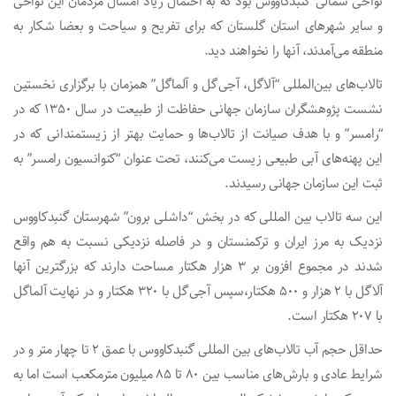
نواحی شمالی گنبدکاووس بود که به احتمال زیاد امسال مردمان این نواحی
و سایر شهرهای استان گلستان که برای تفریح و سیاحت و بعضا شکار به
منطقه می‌آمدند، آنها را نخواهند دید.
تالاب‌های بین‌المللی “آلاگل، آجی‌گل و آلماگل” همزمان با برگزاری نخستین
نشست پژوهشگران سازمان جهانی حفاظت از طبیعت در سال ۱۳۵۰ که در
“رامسر” و با هدف صیانت از تالاب‌ها و حمایت بهتر از زیستمندانی که در
این پهنه‌های آبی طبیعی زیست می‌کنند، تحت عنوان “کنوانسیون رامسر” به
ثبت این سازمان جهانی رسیدند.
این سه تالاب بین المللی که در بخش “داشلی برون” شهرستان گنبدکاووس
نزدیک به مرز ایران و ترکمنستان و در فاصله نزدیکی نسبت به هم واقع
شدند در مجموع افزون بر ۳ هزار هکتار مساحت دارند که بزرگترین آنها
آلاگل با ۲ هزار و ۵۰۰ هکتار،سپس آجی‌گل با ۳۲۰ هکتار و در نهایت آلماگل
با ۲۰۷ هکتار است.
حداقل حجم آب تالاب‌های بین المللی گنبدکاووس با عمق ۲ تا چهار متر و در
شرایط عادی و بارش‌های مناسب بین ۸۰ تا ۸۵ میلیون مترمکعب است اما به