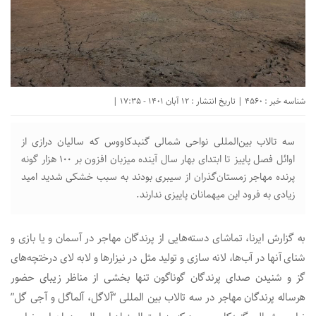
شناسه خبر : 4560 | تاریخ انتشار : 12 آبان 1401 - 17:35 |
سه تالاب بین‌المللی نواحی شمالی گنبدکاووس که سالیان درازی از
اوائل فصل پاییز تا ابتدای بهار سال آینده میزبان افزون بر ۱۰۰ هزار گونه
پرنده مهاجر زمستان‌گذران از سیبری بودند به سبب خشکی شدید امید
زیادی به فرود این میهمانان پاییزی ندارند.
به گزارش ایرنا، تماشای دسته‌هایی از پرندگان مهاجر در آسمان و یا بازی و
شنای آنها در آب‌ها، لانه سازی و تولید مثل در نیزارها و لابه لای درختچه‌های
گز و شنیدن صدای پرندگان گوناگون تنها بخشی از مناظر زیبای حضور
هرساله پرندگان مهاجر در سه تالاب بین المللی “آلاگل، آلماگل و آجی گل”