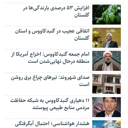
افزایش ۵۳ درصدی بارندگی‌ها در
گلستان
اتفاقی عجیب در‌ گنبدکاووس و استان
گلستان
امام جمعه گنبدکاووس: اخراج آمریکا از
منطقه درحال نهایی‌شدن است
صدای شهروند: تیرهای چراغ برق روشن
است
۱۱ دهیاری گنبدکاووس به شبکه حفاظت
مردمی منابع طبیعی پیوستند
هشدار هواشناسی؛ احتمال آبگرفتگی