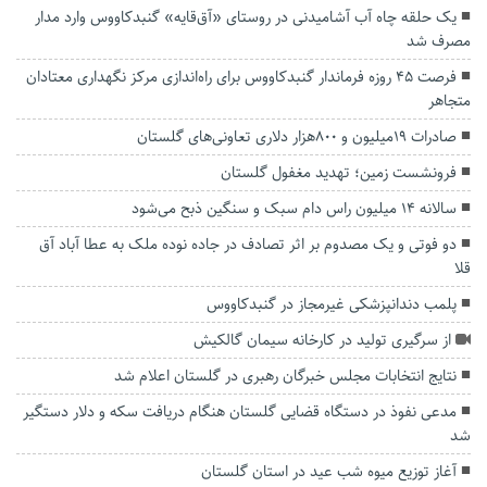
یک حلقه چاه آب آشامیدنی در روستای «آق‌قایه» گنبدکاووس وارد مدار
مصرف شد
فرصت ۴۵ روزه فرماندار گنبدکاووس برای راه‌اندازی مرکز نگهداری معتادان
متجاهر
صادرات ۱۹میلیون و ۸۰۰هزار دلاری تعاونی‌های گلستان
فرونشست زمین؛ تهدید مغفول گلستان
سالانه ۱۴ میلیون راس دام سبک و سنگین ذبح می‌شود
دو فوتی و یک مصدوم بر اثر تصادف در جاده نوده ملک به عطا آباد آق
قلا
پلمب دندانپزشکی غیرمجاز در گنبدکاووس
از سرگیری تولید در کارخانه سیمان گالکیش
نتایج انتخابات مجلس خبرگان رهبری در گلستان اعلام شد
مدعی نفوذ در دستگاه قضایی گلستان هنگام دریافت سکه و دلار دستگیر
شد
آغاز توزیع میوه شب عید در استان گلستان