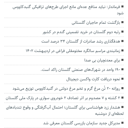
فرماندار: نباید منافع عده‌ای مانع اجرای طرح‌های ترافیکی گنبدکاووس
شود
بازگشت تمام حاجیان گلستانی
رتبه دوم گلستان در خرید تضمینی گندم در کشور
هدفگذاری رشد صادرات از گلستان ۳۴ درصد است
زمانبندی مراسم سالگرد مختومقلی فراغی در اردیبهشت 1402
برای معدنچیان بی صدا
۱۹۰ واحد در شهرک‌های صنعتی گلستان راکد است.
نحوه دریافت کارت واکسن دیجیتال
روزانه ۲۰ تُن مرغ گرم و تخم مرغ دولتی در گنبدکاووس توزیع می‌شود
2 کشته و ۷ مصدوم بر اثر تصادف ۲ خودروی سواری در پارک ملی گلستان
هشدار زرد هواشناسی برای گلستان؛ احتمال آب‌گرفتگی و وقوع تندباد‌های
لحظه‌ای از دوشنبه
مدیرکل جدید سازمان بازرسی گلستان معرفی شد