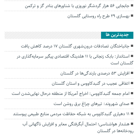
جابجایی ۵۶ هزار گردشگر نوروزی با شناور‌های بنادر گز و ترکمن
بهسازی ۲۹ طرح راه روستایی گلستان
جديدترين ها
جانباختگان تصادفات درون‌شهری گلستان ۱۷ درصد کاهش یافت
استاندار: بابک زنجانی با ۱۱ هلدینگ اقتصادی پیگیر سرمایه‌گذاری در
گلستان است
افزایش ۵۳ درصدی بارندگی‌ها در گلستان
اتفاقی عجیب در‌ گنبدکاووس و استان گلستان
امام جمعه گنبدکاووس: اخراج آمریکا از منطقه درحال نهایی‌شدن است
صدای شهروند: تیرهای چراغ برق روشن است
۱۱ دهیاری گنبدکاووس به شبکه حفاظت مردمی منابع طبیعی پیوستند
هشدار هواشناسی؛ احتمال آبگرفتگی معابر و افزایش ناگهانی آب
رودخانه‌ها در گلستان