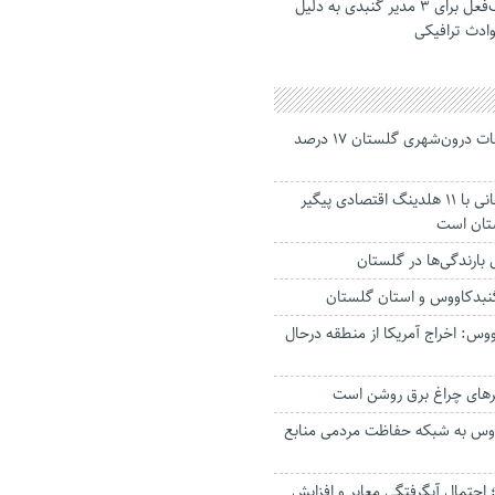
تشکیل پرونده ترک‌فعل برای ۳ مدیر گنبدی به دلیل
ادث ترافیکی
جانباختگان تصادفات درون‌شهری گلستان ۱۷ درصد
استاندار: بابک زنجانی با ۱۱ هلدینگ اقتصادی پیگیر
ستان است
گنبدکاووس و استان گلستان
وس: اخراج آمریکا از منطقه درحال
رهای چراغ برق روشن است
اووس به شبکه حفاظت مردمی منابع
حتمال آبگرفتگی معابر و افزایش