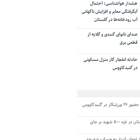
هشدار هواشناسی؛ احتمال
آبگرفتگی معابر و افزایش ناگهانی
آب رودخانه‌ها در گلستان
صدای نانوای گنبدی و گلایه از
قطعی برق
حادثه انفجار گاز منزل مسکونی
در گنبدکاووس
مسابقات گورش با حضور ۲۶ ورزشکار در گنبدکاووس
بمباران یک بیمارستان در غزه ۵۰۰ شهید بر جای
 میلیارد تومان اینبار به حساب شهروند