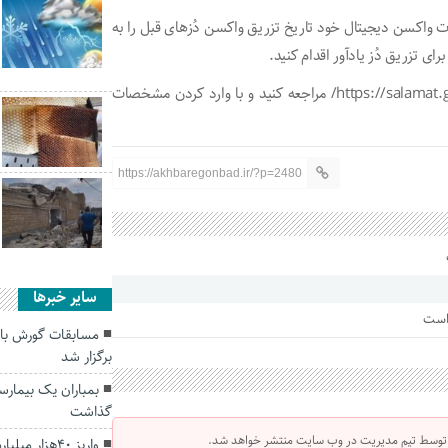
ارت واکسن دیجیتال خود تاریخ تزریق واکسن دُزهای قبل را به
ای تزریق دُز یادآور اقدام کنید.
برای دریافت کارت واکسن دیجیتال می‌توانید به نشانی https://salamat.gov.ir/ مراجعه کنید و با وارد کردن مشخصات
https://akhbaregonbad.ir/?p=2480
سایر خبرها
 است
برگزار شد
گذاشت
 توسط تیم مدیریت در وب سایت منتشر خواهد شد.
واریز 40هزار