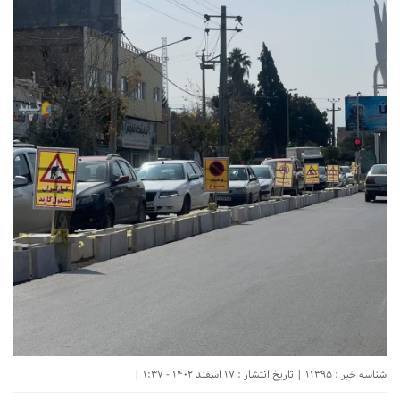
شناسه خبر : 11395 | تاریخ انتشار : 17 اسفند 1402 - 1:37 |