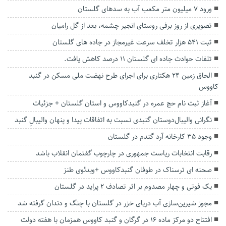
ورود ۷ میلیون متر مکعب آب به سد‌های گلستان
تصویری از روز برفی روستای انجیر چشمه، بعد از گل رامیان
ثبت ۵۴۱ هزار تخلف سرعت غیرمجاز در جاده های گلستان
تلفات حوادث جاده ای گلستان ۱۱ درصد کاهش یافت.
الحاق زمین ۲۴ هکتاری برای اجرای طرح نهضت ملی مسکن در گنبد
کاووس
آغاز ثبت نام حج عمره در گنبدکاووس و استان گلستان + جزئیات
نگرانی والیبال‌دوستان گنبدی نسبت به اتفاقات‌ پیدا و پنهان والیبالِ گنبد
وجود ۳۵ کارخانه آرد گندم در گلستان
رقابت انتخابات ریاست جمهوری در چارچوب گفتمان انقلاب باشد
صحنه ای ترسناک در طوفان گنبدکاووس +ویدئوی طنز
یک فوتی و چهار مصدوم بر اثر تصادف ۲ پراید در گلستان
مجوز شیرین‌سازی آب دریای خزر در گلستان با چنگ و دندان گرفته شد
افتتاح دو مرکز ماده ۱۶ در گرگان و گنبد کاووس همزمان با هفته دولت