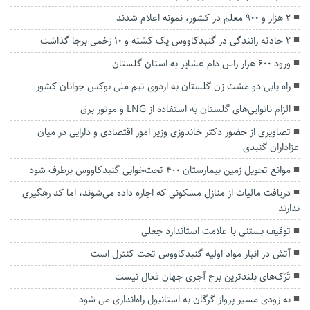
۲ هزار و ۹۰۰ معلم در کشور، نمونه اعلام شدند
۲ حادثه رانندگی در گنبدکاووس یک کشته و ۱۰ زخمی برجا گذاشت
ورود ۶۰۰ هزار راس دام‌ عشایر به استان گلستان
راه یابی دو مشت زن گلستان به اردوی تیم ملی بوکس جوانان کشور
الزام نانوایی‌های گلستان به استفاده از LNG و موتور برق
تصاویری از حضور دکتر خاندوزی وزیر امور اقتصادی و دارایی در میان
عزاداران گنبدی
موانع تحویل زمین بیمارستان ۴۰۰ تخت‌خوابی گنبدکاووس برطرف شود
دریافت مالیات از منازل مسکونی که اجاره داده می‌شوند، اما کد رهگیری
ندارند
توقیف بستنی با علامت استاندارد جعلی
آتش در انبار مواد اولیه گنبدكاووس تحت کنترل است
تَرَک‌های بلندترین برج آجری جهان فعال نیست
به زودی مسیر پرواز گرگان به استانبول راه‌اندازی می شود