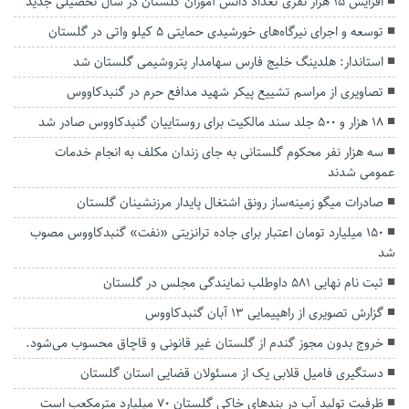
افزایش ۱۵ هزار نفری تعداد دانش آموزان گلستان در سال تحصیلی جدید
توسعه و اجرای نیرگاه‌های خورشیدی حمایتی ۵ کیلو واتی در گلستان
استاندار: هلدینگ خلیج فارس سهامدار پتروشیمی گلستان شد
تصاویری از مراسم تشییع پیکر شهید مدافع حرم در گنبدکاووس
۱۸ هزار و ۵۰۰ جلد سند مالکیت برای روستاییان گنبدکاووس صادر شد
سه هزار نفر محکوم گلستانی به جای زندان مکلف به انجام خدمات
عمومی شدند
صادرات میگو زمینه‌ساز رونق اشتغال پایدار مرزنشینان گلستان
۱۵۰ میلیارد تومان اعتبار برای جاده ترانزیتی «نفت» گنبدکاووس مصوب
شد
ثبت نام نهایی ۵۸۱ داوطلب نمایندگی مجلس در گلستان
گزارش تصویری از راهپیمایی 13 آبان گنبدکاووس
خروج بدون مجوز گندم از گلستان غیر قانونی و قاچاق محسوب می‌شود.
دستگیری فامیل قلابی یک از مسئولان قضایی استان گلستان
ظرفیت تولید آب در بندهای خاکی گلستان ۷۰ میلیارد مترمکعب است