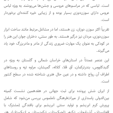
است. لباسی که در مراسم‌های عروسی و جشن‌ها می‌پوشند به ویژه لباس
عروس دارای سوزن‌دوزی بسیار بوده و از زیبایی خیره کننده‌ای برخوردار
است.
تقریباً اکثر سوزن دوزان، زن هستند، اما در مشاغل مرتبط مانند ساخت ابزار
سوزن‌دوزی، مردان نیز درگیر هستند. به طور سنتی، دختران جوان این هنر را
در کودکی به عنوان یک مهارت ضروری زندگی از مادر و مادربزرگ خود یاد
می‌گیرند.
این عنصر عمدتاً در استان‌­های خراسان شمالی و گلستان به ویژه در
گنبدکاووس، بندرترکمان، آق قلا، کلاله، گمیشان، مراوه تپه و روستا‌های
اطراف آن رواج داشته و در عین حال هنری شناخته شده در سطح کشور
است.
از ایران شش پرونده برای ثبت جهانی در هفدهمین نشست کمیته
بین‌الدولی پاسداری از میراث‌فرهنگی ناملموس بررسی می‌َشود که شامل
پرورش کرم ابریشم و تولید سنتی ابریشم برای بافندگی (مشترک با
افغانستان، آذربایجان، ترکیه، تاجیکستان، ترکمنستان و ازبکستان)، هنر