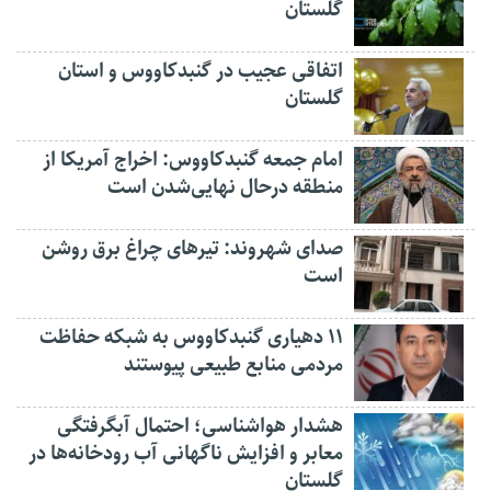
گلستان
اتفاقی عجیب در‌ گنبدکاووس و استان
گلستان
امام جمعه گنبدکاووس: اخراج آمریکا از
منطقه درحال نهایی‌شدن است
صدای شهروند: تیرهای چراغ برق روشن
است
۱۱ دهیاری گنبدکاووس به شبکه حفاظت
مردمی منابع طبیعی پیوستند
هشدار هواشناسی؛ احتمال آبگرفتگی
معابر و افزایش ناگهانی آب رودخانه‌ها در
گلستان