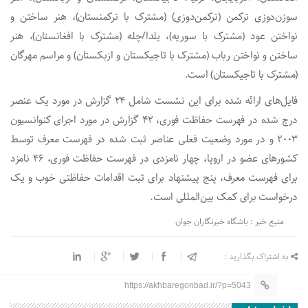
سوزن‌دوزی ترکمن (ترکمن‌دوزی) (مشترک با ترکمنستان)، هنر ساختن و
نواختن عود (مشترک با سوریه)، یلدا/چله (مشترک با افغانستان)، هنر
ساختن و نواختن رباب (مشترک با تاجیکستان و ازبکستان) و مراسم مهرگان
(مشترک با تاجیکستان) است.
فایل‌های ارائه شده برای این نشست شامل ۲۴ گزارش در مورد یک عنصر
درج شده در فهرست حفاظت فوری، ۴۲ گزارش در مورد اجرای کنوانسیون
۲۰۰۳ و در مورد وضعیت فعلی عناصر ثبت شده در فهرست معرف توسط
کشور‌های عضو در اروپا، چهار نامزدی در فهرست حفاظت فوری، ۴۶ نامزد
برای فهرست معرف، پنج پیشنهاد برای ثبت اقدامات حفاظتی خوب و یک
درخواست برای کمک بین‌المللی است.
منبع خبر : باشگاه خبرنگاران جوان
به اشتراک بگذارید :
https://akhbaregonbad.ir/?p=5043