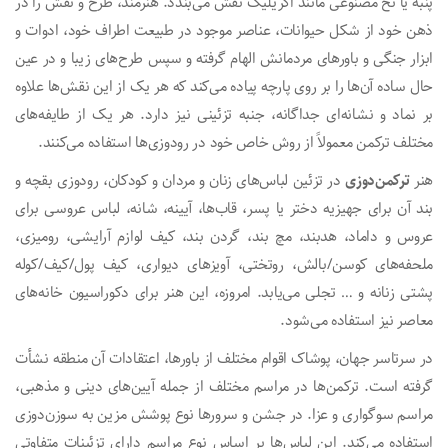
پنبه یا نخ مصنوعی مانند اکریلیک نقش می‌بندد. هنرمند، طرح و نقش را در
ذهن خود از شکل حیوانات، عناصر موجود در طبیعت اطراف خود، ادوات و
ابزار جنگی و باور‌های مردمانش الهام گرفته و سپس طرح‌های زیبا و در عین
حال ساده آن‌ها را بر روی پارچه پیاده می‌کند که هر یک از این نقش‌ها علاوه
بر نماد و نشانه‌ای جداگانه، جنبه تزئینی نیز دارد. هر یک از طایفه‌های
مختلف ترکمن معمولاً از روش خاص خود در رودوزی‌ها استفاده می‌کنند.
هنر
ترکمن‌­دوزی
در تزئین لباس‌های زنان و مردان و کودکان، رودوزی بقچه و
بند آن برای جهیزیه دختر یا پسر، قاب‌ها، آیینه، شانه، لباس عروسی برای
عروس و داماد، هدبند، مچ بند، گردن بند، کیف لوازم آرایشی، رومیزی،
ملحفه‌های کوسن/بالش، روتختی، آویز‌های دیواری، کیف پول/کیف/کوله
پشتی زنانه و … تجلی می­‌یابد. امروزه، این هنر برای دکوراسیون خانه‌های
معاصر نیز استفاده می‌شود.
در سرتاسر جهان، پوشاک اقوام مختلف از باورها، اعتقادات آن منطقه نشأت
گرفته است. ترکمن‌ها در مراسم مختلف از جمله آیین‌های دینی و مذهبی،
مراسم سوگواری و عزا. در جشن و سرور‌ها نوع پوشش مزین به سوزن‌دوزی
استفاده می‌کند. این لباس‌ها بر اساس نوع مراسم دارای تزئینات متفاوتی