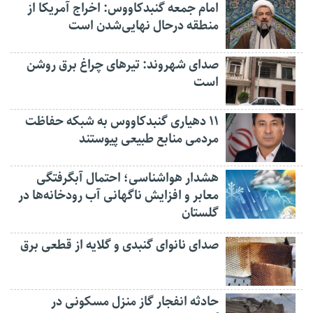
امام جمعه گنبدکاووس: اخراج آمریکا از
منطقه درحال نهایی‌شدن است
صدای شهروند: تیرهای چراغ برق روشن
است
۱۱ دهیاری گنبدکاووس به شبکه حفاظت
مردمی منابع طبیعی پیوستند
هشدار هواشناسی؛ احتمال آبگرفتگی
معابر و افزایش ناگهانی آب رودخانه‌ها در
گلستان
صدای نانوای گنبدی و گلایه از قطعی برق
حادثه انفجار گاز منزل مسکونی در