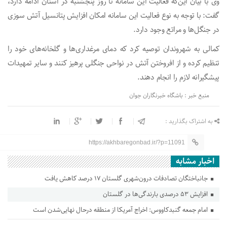
وی با بیان این‌که فعالیت این سامانه تا روز پنجشنبه در استان ادامه دارد،
گفت: با توجه به نوع فعالیت این سامانه امکان افزایش پتانسیل آتش سوزی
در جنگل‌ها و مراتع وجود دارد.
کمالی به شهروندان توصیه کرد که دمای مرغداری‌ها و گلخانه‌های خود را
تنظیم کرده و از افروختن آتش در نواحی جنگلی پرهیز کنند و سایر تمهیدات
پیشگیرانه لازم را انجام دهند.
منبع خبر : باشگاه خبرنگاران جوان
به اشتراک بگذارید :
https://akhbaregonbad.ir/?p=11091
اخبار مشابه
جانباختگان تصادفات درون‌شهری گلستان ۱۷ درصد کاهش یافت
افزایش ۵۳ درصدی بارندگی‌ها در گلستان
امام جمعه گنبدکاووس: اخراج آمریکا از منطقه درحال نهایی‌شدن است