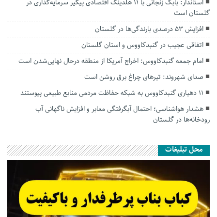
استاندار: بابک زنجانی با ۱۱ هلدینگ اقتصادی پیگیر سرمایه‌گذاری در
گلستان است
افزایش ۵۳ درصدی بارندگی‌ها در گلستان
اتفاقی عجیب در‌ گنبدکاووس و استان گلستان
امام جمعه گنبدکاووس: اخراج آمریکا از منطقه درحال نهایی‌شدن است
صدای شهروند: تیرهای چراغ برق روشن است
۱۱ دهیاری گنبدکاووس به شبکه حفاظت مردمی منابع طبیعی پیوستند
هشدار هواشناسی؛ احتمال آبگرفتگی معابر و افزایش ناگهانی آب
رودخانه‌ها در گلستان
محل تبلیغات