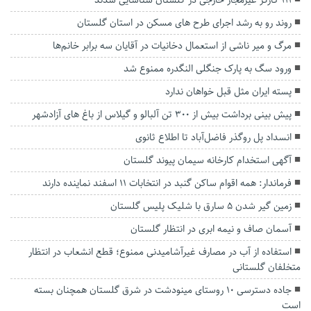
۱۱۱ کارگر غیرمجاز خارجی در گلستان شناسایی شدند
روند رو به رشد اجرای طرح های مسکن در استان گلستان
مرگ و میر ناشی از استعمال دخانیات در آقایان سه برابر خانم‌ها
ورود سگ به پارک جنگلی النگدره ممنوع شد
پسته ایران مثل قبل خواهان ندارد
پیش بینی برداشت بیش از ٣٠٠ تن آلبالو و گیلاس از باغ های آزادشهر
انسداد پل روگذر فاضل‌آباد تا اطلاع ثانوی
آگهی استخدام کارخانه سیمان پیوند گلستان
فرماندار: همه اقوام ساکن گنبد در انتخابات ۱۱ اسفند نماینده دارند
زمین گیر شدن ۵ سارق با شلیک پلیس گلستان
آسمان صاف و نیمه ابری در انتظار گلستان
استفاده از آب در مصارف غیرآشامیدنی ممنوع؛ قطع انشعاب در انتظار
متخلفان گلستانی
جاده دسترسی ۱۰ روستای مینودشت در شرق گلستان همچنان بسته
است