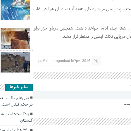
ت و پیش‌بینی می‌شود طی هفته آینده، دمای هوا در اغلب
ن هفته آینده ادامه خواهد داشت. همچنین دریای خزر برای
ان دریایی نکات ایمنی را مدنظر قرار دهند.
https://akhbaregonbad.ir/?p=13916
سایر خبرها
بازی‌های باقی‌ماند
 است
در حکم فینال است
پادکست: اخبار شبا
گلستان
۲۶۰ هزار نفر از 