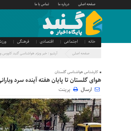
صفحه اصلی
درباره ما
تماس با ما
خانه
اجتماعی
اقتصادی
فرهنگی
ورزش
صدای شهروند
آگهی دولتی
صفحه اصلی
آرشیو :
خبر ویژه
,
هواشناسی گنبد کاووس و 
کارشناس هواشناسی گلستان
هوای گلستان تا پایان هفته آینده سرد وبارا
ارسال
پرینت