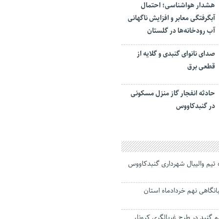
هشدار هواشناسی؛ احتمال
آبگرفتگی معابر و افزایش ناگهانی
آب رودخانه‌ها در گلستان
صدای نانوای گنبدی و گلایه از
قطعی برق
حادثه انفجار گاز منزل مسکونی
در گنبدکاووس
ه تیم والیبال شهرداری گنبدکاووس
نگاهی نهم خردادماه استان
مردم گنبد در طرح غربالگری کرونا،