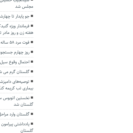
سیدنجیب حسینی م
مجلس شد
جو پایدار تا چهار
فرماندار ویژه گنبد
هفته زن و روز مادر ت
فوت مرد ۵۸ ساله بر اثر سقوط در چاه
روز چهارم جستجوی
احتمال وقوع سیل 
گلستان گرم می ش
توصیه‌های دامپزش
بیماری تب کریمه کنگ
نخستین اتوبوس سی
گلستان شد
گلستان وارد مراح
یادداشتی پیرامون 
گلستان‌