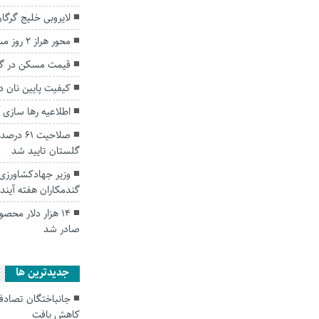
لایروبی خلیج گرگان به پی
محور هراز ۲ روز مسدود است
قیمت مسکن در گ
کیفیت پایین نان د
اطلاعیه رها سازی 
صلاحیت ۱
گلستان تایید شد
گندمکاران هفته آیند
۱۴ هزار دلار مح
صادر شد
جديدترين ها
کاهش یافت