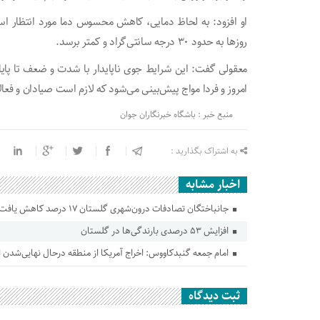
او افزود: به لحاظ دمایی، کاهش محسوس دما مورد انتظار اس
روز‌ها به حدود ۳۰ درجه سانتی‌گراد و کمتر برسد.
معقولی گفت: این شرایط جوی ناپایدار با شدت و ضعف تا پایا
امروز و فردا مواج پیش‌بینی می‌شود که لازم است صیادان و فعال
منبع خبر : باشگاه خبرنگاران جوان
به اشتراک بگذارید :
اخبار مشابه
جانباختگان تصادفات درون‌شهری گلستان ۱۷ درصد کاهش یافت
افزایش ۵۳ درصدی بارندگی‌ها در گلستان
امام جمعه گنبدکاووس: اخراج آمریکا از منطقه درحال نهایی‌شدن
ثبت دیدگاه