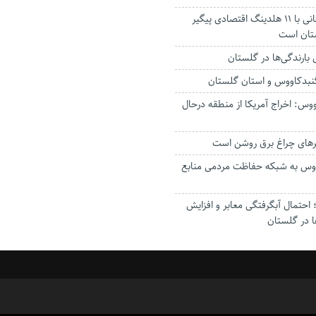
استاندار: بابک زنجانی با ۱۱ هلدینگ اقتصادی پیگیر
ستان است
گنبدکاووس و استان گلستان
وس: اخراج آمریکا از منطقه درحال
رهای چراغ برق روشن است
اووس به شبکه حفاظت مردمی منابع
حتمال آبگرفتگی معابر و افزایش
ا در گلستان