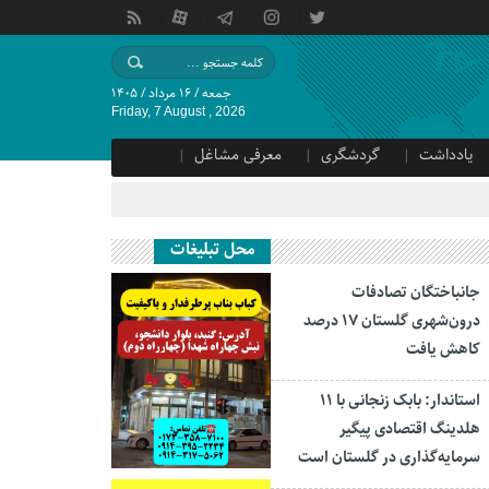
جمعه / ۱۶ مرداد / ۱۴۰۵
Friday, 7 August , 2026
یادداشت
گردشگری
معرفی مشاغل
محل تبلیغات
جانباختگان تصادفات
درون‌شهری گلستان ۱۷ درصد
کاهش یافت
استاندار: بابک زنجانی با ۱۱
هلدینگ اقتصادی پیگیر
سرمایه‌گذاری در گلستان است