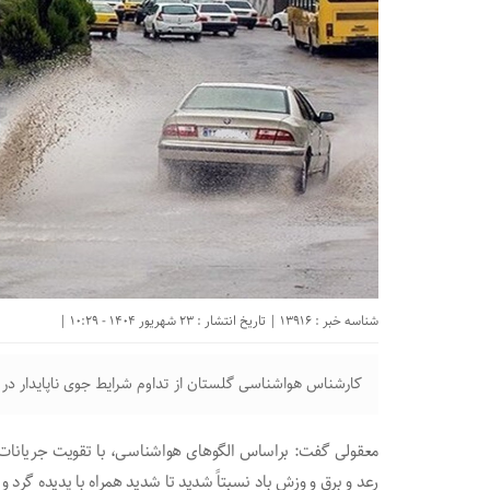
شناسه خبر : 13916 | تاریخ انتشار : 23 شهریور 1404 - 10:29 |
کارشناس هواشناسی گلستان از تداوم شرایط جوی ناپایدار در ا
معقولی گفت: براساس الگو‌های هواشناسی، با تقویت جریانات 
رعد و برق و وزش باد نسبتاً شدید تا شدید همراه با پدیده گرد و