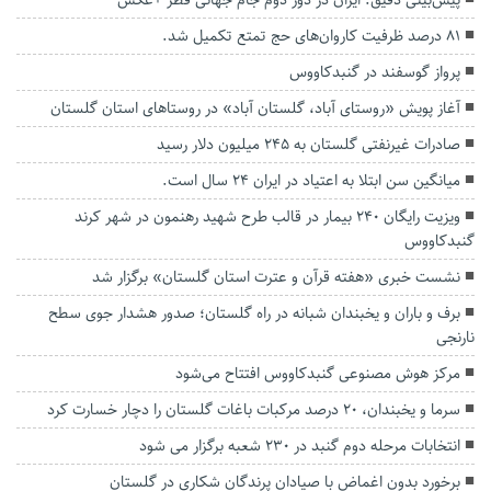
پیش‌بینی دقیق: ایران در دور دوم جام جهانی قطر +عکس
۸۱ درصد ظرفیت کاروان‌های حج تمتع تکمیل شد.
پرواز گوسفند در گنبدکاووس
آغاز پویش «روستای آباد، گلستان آباد» در روستاهای استان گلستان
صادرات غیرنفتی گلستان به ۲۴۵ میلیون دلار رسید
میانگین سن ابتلا به اعتیاد در ایران ۲۴ سال است.
ویزیت رایگان ۲۴۰ بیمار در قالب طرح شهید رهنمون در شهر کرند
گنبدکاووس
نشست خبری «هفته قرآن و عترت استان گلستان» برگزار شد
برف و باران و یخبندان شبانه در راه گلستان؛ صدور هشدار جوی سطح
نارنجی
مرکز هوش مصنوعی گنبدکاووس افتتاح می‌شود
سرما و یخبندان، ۲۰ درصد مرکبات باغات گلستان را دچار خسارت کرد
انتخابات مرحله دوم گنبد در ۲۳۰ شعبه برگزار می شود
برخورد بدون اغماض با صیادان پرندگان شکاری در گلستان