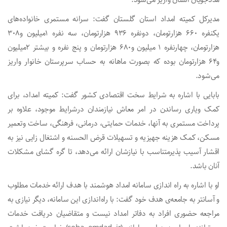
مددجویان استان واریز می‌شود.
مدیرکل کمیته امداد استان گلستان گفت: سرانه مستمری خانواده‌های
یکنفره ۶۶۰ هزارتومان، دونفره ۹۳۶ هزارتومان، سه نفره ۱میلیون و۳۰۸
هزارتومان، چهارنفره ۱ میلیون و۶۸۰ هزارتومان و پنج نفره و بیشتر ۲میلیون
و۶۴ هزارتومان بوده که بصورت ماهانه به حساب سرپرستان خانوار واریز
می‌شود.
بابایی با اشاره به شرایط سخت اقتصادی کشور گفت: کمیته امداد، برای
کمک ویاری رساندن در امر معاش نیازمندان درشرایط موجود، علاوه بر
پرداخت مستمری به آنها، خدمات حمایتی، درمانی، فرهنگی، ساخت وتعمیر
مسکن، کمک هزینه جهیزیه و تسهیلات قرض الحسنه و اشتغال زایی نیز به
اقشار آسیب پذیرمتناسب با نیازشان ارائه می‌دهد، تا گره گشای مشکلات
آنان باشد.
او با اشاره به راه اندازی سامانه امداد هوشمند با هدف ارائه خدمات مطلوب
و آسانتر به جامعه‌ی هدف خود گفت: با راه‌اندازی این سامانه، دیگر نیازی به
مراجعه حضوری افراد به دفاتر امداد نیست و متقاضیان دریافت خدمات