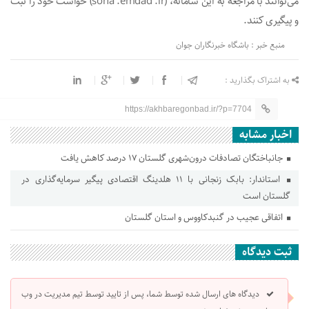
می‌توانند با مراجعه به این سامانه، (soha .emdad .ir) خواست خود را ثبت
و پیگیری کنند.
منبع خبر : باشگاه خبرنگاران جوان
به اشتراک بگذارید :
https://akhbaregonbad.ir/?p=7704
اخبار مشابه
جانباختگان تصادفات درون‌شهری گلستان ۱۷ درصد کاهش یافت
استاندار: بابک زنجانی با ۱۱ هلدینگ اقتصادی پیگیر سرمایه‌گذاری در
گلستان است
اتفاقی عجیب در‌ گنبدکاووس و استان گلستان
ثبت دیدگاه
دیدگاه های ارسال شده توسط شما، پس از تایید توسط تیم مدیریت در وب