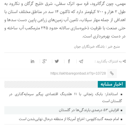
مهمی، چون گرگانرود، قره سو، اترک سفلی، شرق خلیج گرگان و نکارود به
طول ۲ هزار و ۷۰۰ کیلومتر دارد که تاکنون ۱۴ سد در مناطق مختلف استان با
اهدافی از جمله مهار سیلاب، تامین آب زمین‌های زراعی پایین دست سد‌ها و
حتی صنعت با ظرفیت ذخیره‌سازی سالانه حدود ۲۴۵ مترمکعب آب ساخته و
در دست بهره‌برداری است.
منبع خبر : باشگاه خبرنگاران جوان
به اشتراک بگذارید :
https://akhbaregonbad.ir/?p=10728
اخبار مشابه
استاندار: بابک زنجانی با ۱۱ هلدینگ اقتصادی پیگیر سرمایه‌گذاری در
گلستان است
افزایش ۵۳ درصدی بارندگی‌ها در گلستان
امام جمعه گنبدکاووس: اخراج آمریکا از منطقه درحال نهایی‌شدن است