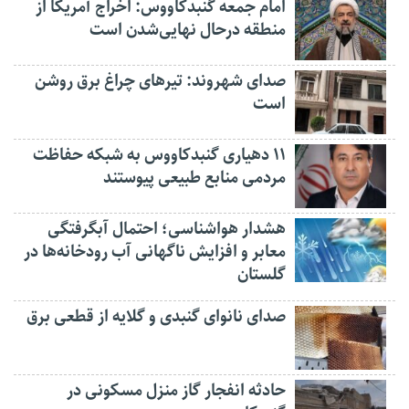
امام جمعه گنبدکاووس: اخراج آمریکا از
منطقه درحال نهایی‌شدن است
صدای شهروند: تیرهای چراغ برق روشن
است
۱۱ دهیاری گنبدکاووس به شبکه حفاظت
مردمی منابع طبیعی پیوستند
هشدار هواشناسی؛ احتمال آبگرفتگی
معابر و افزایش ناگهانی آب رودخانه‌ها در
گلستان
صدای نانوای گنبدی و گلایه از قطعی برق
حادثه انفجار گاز منزل مسکونی در