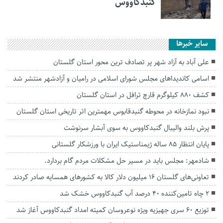
گنبدکاووس
سایر خبرها
علی آباد به آزاد شهر پر تصادف‌ ترین محور استان گلستان
اسامی کاندیداهای مجلس شورای اسلامی در رامیان و آزادشهر منتشر شد
کشف ۸۸۰ کیلوگرم قارچ ترافل در استان گلستان
نبود نمازخانه در محوطه گنبدقابوس مهمترین اثر تاریخی استان گلستان
پرش بلند والیبال گنبدکاووس به سوی آبشار سرنوشت
پایان انتظار ۸۵ ساله ژیمناستیک ایران با ورزشکار گلستانی
شادمهر: مجلس باید در مسیر حل مشکلات مردم گام بردارد.
تعاونی‌های گلستان ۱۶ میلیون دلار کالا به کشورهای همسایه صادر کردند
۲ چاه تامین‌کننده ۴۰ درصد آب گنبدکاووس خشک شد
توزیع ۶۰ سری جهیزیه ویژه نوعروسان کمیته امداد گنبدکاووس آغاز شد