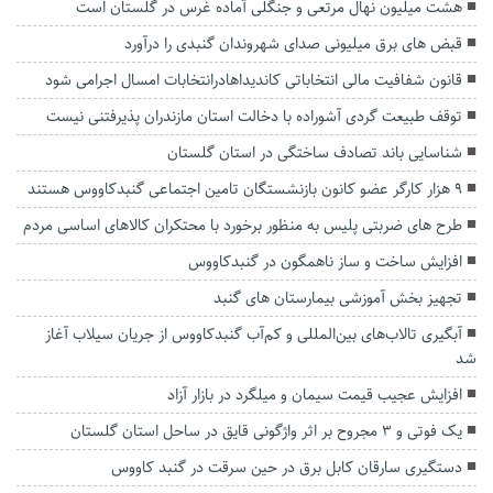
هشت میلیون نهال مرتعی و جنگلی آماده غرس در گلستان است
قبض های برق میلیونی صدای شهروندان گنبدی را درآورد
قانون شفافیت مالی انتخاباتی کاندیداهادرانتخابات امسال اجرامی شود
توقف طبیعت گردی آشوراده با دخالت استان مازندران پذیرفتنی نیست
شناسایی باند تصادف ساختگی در استان گلستان
۹ هزار کارگر عضو کانون بازنشستگان تامین اجتماعی گنبدکاووس هستند
طرح های ضربتی پلیس به منظور برخورد با محتکران کالاهای اساسی مردم
افزایش ساخت و ساز ناهمگون در گنبدکاووس
تجهیز بخش آموزشی بیمارستان های گنبد
آبگیری تالاب‌های بین‌المللی و کم‌آب گنبدکاووس از جریان سیلاب آغاز
شد
افزایش عجیب قیمت سیمان و میلگرد در بازار آزاد
یک فوتی و 3 مجروح بر اثر واژگونی قایق در ساحل استان گلستان
دستگیری سارقان کابل برق در حین سرقت در گنبد کاووس