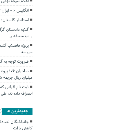
اعلام نتیجه نهایی
انگلیس 6 – ایران 2: از قطر هم بدتر بودیم!
استاندار گلستان:
گلایه دادستان گر
و آب منطقه‌ای
پروژه فاضلاب گنبد
می‌رسد
ضرورت توجه به گلست
میلیارد ریال جریمه 
انصراف داده‌اند، طی 
جديدترين ها
کاهش یافت