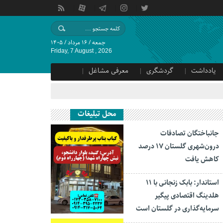
جمعه / ۱۶ مرداد / ۱۴۰۵
Friday, 7 August , 2026
یادداشت
گردشگری
معرفی مشاغل
محل تبلیغات
جانباختگان تصادفات
درون‌شهری گلستان ۱۷ درصد
کاهش یافت
استاندار: بابک زنجانی با ۱۱
هلدینگ اقتصادی پیگیر
سرمایه‌گذاری در گلستان است