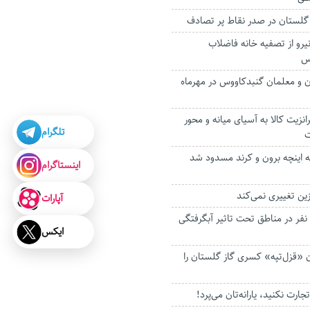
 گلستان در صدر نقاط پر تصادف
نیرو از تصفیه خانه فاضلاب
س
ن و معلمان گنبدکاووس در مهرماه
رانزیت کالا به آسیای میانه و محور
تلگرام
ت
ه اینچه برون و کرند مسدود شد
اینستاگرام
ین تغییری نمی‌کند
آپارات
امدادرسانی به ۲۰۰ نفر در مناطق تحت تاثیر آبگرفتگی
ایکس
ان «قزل‌تپه» کسری گاز گلستان را
ت نکنید، یارانه‌تان می‌پرد!