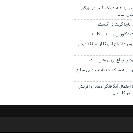
استاندار: بابک زنجانی با ۱۱ هلدینگ اقتصادی پیگیر
ستان است
گنبدکاووس و استان گلستان
وس: اخراج آمریکا از منطقه درحال
رهای چراغ برق روشن است
اووس به شبکه حفاظت مردمی منابع
حتمال آبگرفتگی معابر و افزایش
ا در گلستان