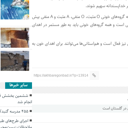
مر خداپسندانه سهیم شوند.
مدیرکل سازمان انتقال خون گلستان افزود: در حال حاضر نیاز به گروه‌های خونی O مثبت، O منفی، A مثبت و A منفی بیش
گی است و همه گروه‌های خونی باید به طور مستمر در اهدای
نیز فعال است و هم‌استانی‌ها می‌توانند برای اهدای خون به
https://akhbaregonbad.ir/?p=13914
سایر خبرها
ششمین بخشش قص
انجام شد
۴۵۵ مدرسه گنبدکاووس کتابخانه دارند
اجرای طرح‌های طبی
ملاحظات زیست‌محی