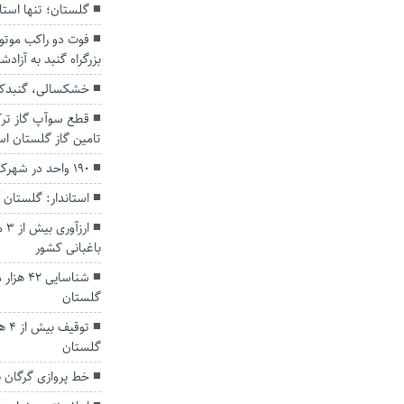
گلستان؛ تنها استا
فوت دو راکب موتو
بزرگراه گنبد به آزادش
خشکسالی، گنبدکا
قطع سوآپ گاز ترک
تامین گاز گلستان ا
۱۹۰ واحد در شهرک‌های صنعتی گلستان راکد است.
استاندار: گلستان 
ار
باغبانی کشور
شناسایی
گلستان
توق
گلستان
خط پروازی گرگان ب