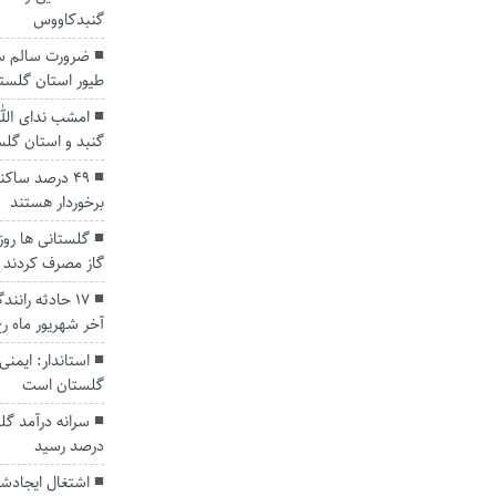
گنبدکاووس
ضرورت سالم سا
طیور استان گلست
امشب ندای الله
گنبد و استان گل
۴۹ درصد ساک
برخوردار هستند
گاز مصرف کردند
آخر شهریور ماه رخ
استاندار: ایمنی
گلستان است
درصد رسید