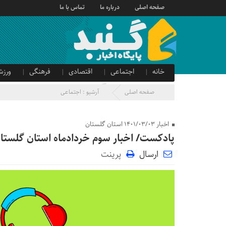
صفحه اصلی
درباره ما
تماس با ما
خانه
اجتماعی
اقتصادی
فرهنگی
ورزش
صدای شهروند
آگهی دولتی
صفحه اصلی
آرشیو :
اجتماعی
اخبار 1401/03/03 استان گلستان
پادکست/ اخبار سوم خردادماه استان گلستا
ارسال
پرینت