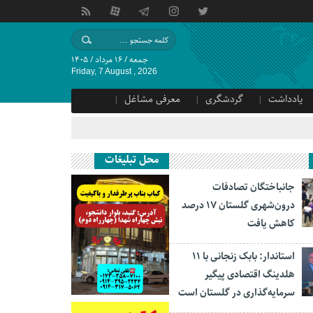
جمعه / ۱۶ مرداد / ۱۴۰۵
Friday, 7 August , 2026
یادداشت
گردشگری
معرفی مشاغل
محل تبلیغات
جانباختگان تصادفات
درون‌شهری گلستان ۱۷ درصد
کاهش یافت
استاندار: بابک زنجانی با ۱۱
هلدینگ اقتصادی پیگیر
سرمایه‌گذاری در گلستان است