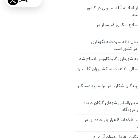
ابتلا به آبله میمونی در کشور
ت.
بضه سلاح شکاری غیرمجاز در
تان فاقد سردخانه نگهداری
 در کشور است
نه شهرداری گنبدکاووس افتتاح شد
استاندار: خشکسالی ۲۰ همت به کشاورزان گلستان
ندگان شکاری در مراوه تپه دستگیر
 بین‌المللی شهدای گرگان درباره
 فرودگاه
طرح رصد و ثبت اطلاعات ۶ هزار پل جاده ای در
گیری عامل حیوان آزاری در