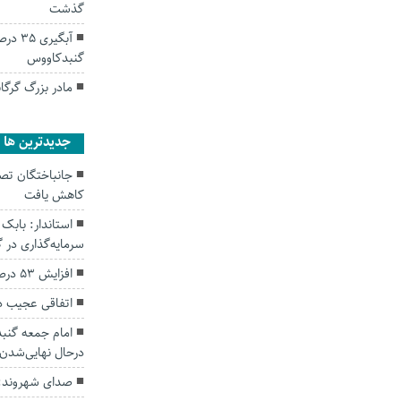
گذشت
آبگیر
گنبدکاووس
مادر بزرگ گرگا
جديدترين ها
کاهش یافت
سرمایه‌گذاری در
افزایش ۵۳ درصدی بارندگی‌ها در گلستان
اتفاقی عجیب د
امام جمعه گنبد
درحال نهایی‌شدن
صدای شهروند: 