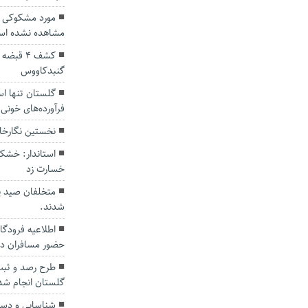
مورد مشکوکی از 
مشاهده نشده اس
کشف ۴ ق
گنبدکاووس
گلستان تنها اس
فرآورده‌های خونی
نخستین نگارخا
خسارت زد
متخلفان صید پر
شدند.
اطلاعیه فرودگاه
حضور مسافران در
گلستان انجام شد
شناسایی و دست