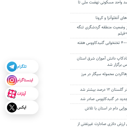
صد واحد مسکونی نهضت ملی تا
ای آنفلوآنزا و کرونا
ز وضعیت منطقه گردشگری تنگه
فیلم
ساخت بیمارستان ۴۰۰ تختخوابی گنبدکاووس هفته
ادکاپ دانش آموزان شرق استان
س برگزار شد
تلگرام
رهاکردن محموله سیگار در مرز
اینستاگرام
۱ درصد بیشتر شد
آپارات
ایکس
زایی دام در استان با تلاش
 درصدی ارزش دلاری صادارت غیرنفتی از