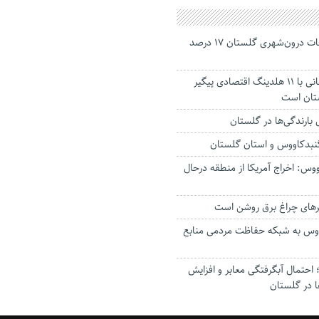
جانباختگان تصادفات درون‌شهری گلستان ۱۷ درصد
استاندار: بابک زنجانی با ۱۱ هلدینگ اقتصادی پیگیر
ستان است
گنبدکاووس و استان گلستان
وس: اخراج آمریکا از منطقه درحال
رهای چراغ برق روشن است
اووس به شبکه حفاظت مردمی منابع
حتمال آبگرفتگی معابر و افزایش
ا در گلستان