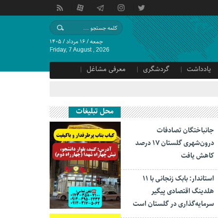
جمعه / ۱۶ مرداد / ۱۴۰۵
Friday, 7 August , 2026
یادداشت
گردشگری
معرفی مشاغل
محل تبلیغات
جانباختگان تصادفات
درون‌شهری گلستان ۱۷ درصد
کاهش یافت
استاندار: بابک زنجانی با ۱۱
هلدینگ اقتصادی پیگیر
سرمایه‌گذاری در گلستان است