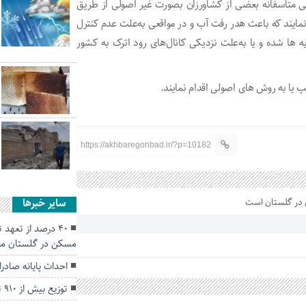
لی متاسفانه بعضی از کشاورزان بصورت غیر اصولی از طریق
 نمایند که باعث هدر رفت آب و در مواقعی به‌علت عدم کنترل
ها شده و یا به‌علت نزدیکی کانال‌های رود اترک به کشور
پ یا به روش های اصولی اقدام نمایند.
https://akhbaregonbad.ir/?p=10182
سایر خبرها
۴۰ درصد از تعهد
مسکن در گلستان م
احداث پایانه صاد
توزیع بیش از ۹۱۰ تن برنج و شکر در گلستان