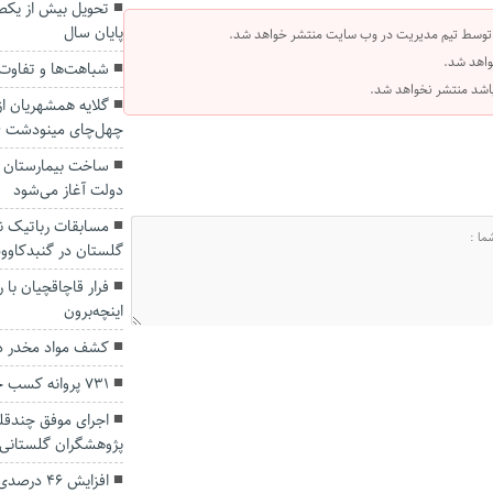
تحویل بیش از یک
پایان سال
 توسط تیم مدیریت در وب سایت منتشر خواهد شد.
واهد شد.
شباهت‌ها و تفاوت‌ه
 باشد منتشر نخواهد شد.
گلایه همشهریان ا
چهل‌چای مینودشت +
دولت آغاز می‌شود
مسابقات رباتیک ن
گلستان در گنبدکاوو
فرار قاچاقچیان با 
اینچه‌برون
کشف مواد مخدر در گلستان ۲
۷۳۱ پروانه کسب جدید در گنبدکاووس صادر شد
اجرای موفق چندقلو
پژوهشگران گلستانی
افزایش ۴۶