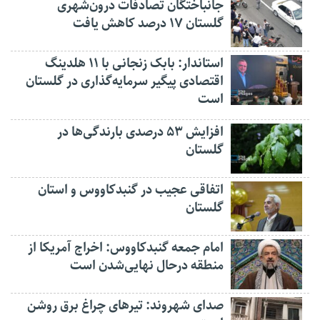
جانباختگان تصادفات درون‌شهری
گلستان ۱۷ درصد کاهش یافت
استاندار: بابک زنجانی با ۱۱ هلدینگ
اقتصادی پیگیر سرمایه‌گذاری در گلستان
است
افزایش ۵۳ درصدی بارندگی‌ها در
گلستان
اتفاقی عجیب در‌ گنبدکاووس و استان
گلستان
امام جمعه گنبدکاووس: اخراج آمریکا از
منطقه درحال نهایی‌شدن است
صدای شهروند: تیرهای چراغ برق روشن