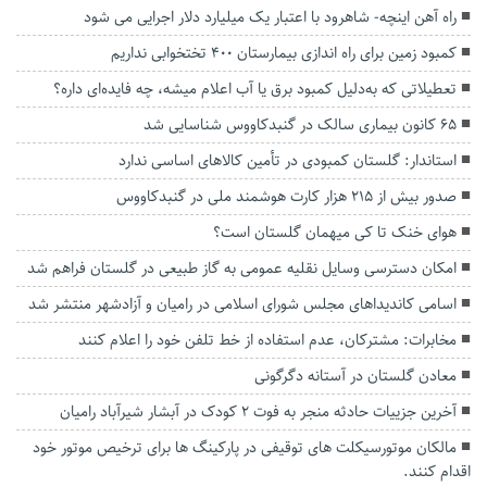
راه آهن اینچه- شاهرود با اعتبار یک میلیارد دلار اجرایی می شود
کمبود زمین برای راه اندازی بیمارستان ۴۰۰ تختخوابی نداریم
تعطیلاتی که به‌دلیل کمبود برق یا آب اعلام میشه، چه فایده‌ای داره؟
۶۵ کانون بیماری سالک در گنبدکاووس شناسایی شد
استاندار: گلستان کمبودی در تأمین کالاهای اساسی ندارد
صدور بیش از ۲۱۵ هزار کارت هوشمند ملی در گنبدکاووس
هوای خنک تا کی میهمان گلستان است؟
امکان دسترسی وسایل نقلیه عمومی به گاز طبیعی در گلستان فراهم شد
اسامی کاندیداهای مجلس شورای اسلامی در رامیان و آزادشهر منتشر شد
مخابرات: مشترکان، عدم استفاده از خط تلفن خود را اعلام کنند
معادن گلستان در آستانه دگرگونی
آخرین جزییات حادثه منجر به فوت ۲ کودک در آبشار شیرآباد رامیان
مالکان موتورسیکلت های توقیفی در پارکینگ ها برای ترخیص موتور خود
اقدام کنند.