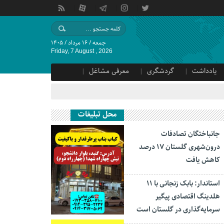
جمعه / ۱۶ مرداد / ۱۴۰۵
Friday, 7 August , 2026
یادداشت
گردشگری
معرفی مشاغل
محل تبلیغات
جانباختگان تصادفات
درون‌شهری گلستان ۱۷ درصد
کاهش یافت
استاندار: بابک زنجانی با ۱۱
هلدینگ اقتصادی پیگیر
سرمایه‌گذاری در گلستان است