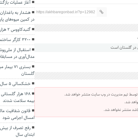
آغاز عملیات بازگشت حجا
هشدار به باغداران
https://akhbaregonbad.ir/?p=12982
در کمین میوه‌های پای
گنبدکاووس ۲ هزار کودک بازمانده از تحصیل دارد
۳۲۰۰ کارگر ساختمانی گلستان در انتظار بیمه هستند
استقبال از ملی‌پ
مدال‌آوری در مسابقا
بستری ۷۱ بی
گلستان
خشکسالی ۵ سال دیگر ادامه می‌یابد
 توسط تیم مدیریت در وب سایت منتشر خواهد شد.
بیمه سلامت شدند
واهد شد.
 باشد منتشر نخواهد شد.
قانون شفافیت مالی 
امسال اجرامی شود
ابتدای سال