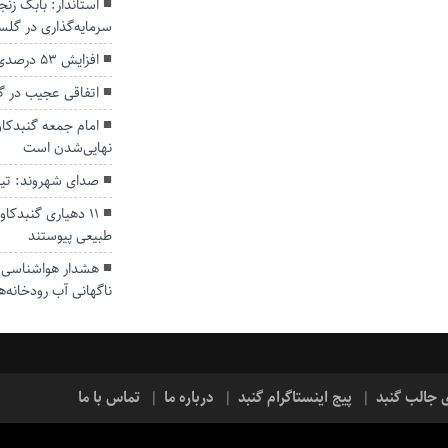
سرمایه‌گذاری در گل
افزایش ۵۳ درصدی بارندگی‌ها در گلستان
اتفاقی عجیب در‌ 
امام جمعه گنبدکاو
نهایی‌شدن است
صدای شهروند: تی
۱۱ دهیاری گنبدک
طبیعی پیوستند
هشدار هواشناسی؛ ا
ناگهانی آب رودخانه‌ه
ی جالب گنبد
پیج اینستاگرام گنبد
درباره ما
تماس با ما