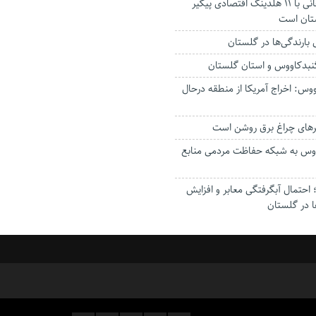
استاندار: بابک زنجانی با ۱۱ هلدینگ اقتصادی پیگیر
ستان است
گنبدکاووس و استان گلستان
وس: اخراج آمریکا از منطقه درحال
رهای چراغ برق روشن است
اووس به شبکه حفاظت مردمی منابع
حتمال آبگرفتگی معابر و افزایش
ا در گلستان