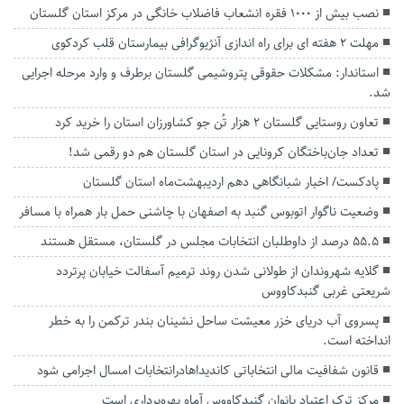
نصب بیش از ۱۰۰۰ فقره انشعاب فاضلاب خانگی در مرکز استان گلستان
مهلت 2 هفته ای برای راه اندازی آنژیوگرافی بیمارستان قلب کردکوی
استاندار: مشکلات حقوقی پتروشیمی گلستان برطرف و وارد مرحله اجرایی
شد.
تعاون روستایی گلستان ۲ هزار تُن جو کشاورزان استان را خرید کرد
تعداد جان‌باختگان کرونایی در استان گلستان هم دو رقمی شد!
پادکست/ اخبار شبانگاهی دهم اردیبهشت‌ماه استان گلستان
وضعیت ناگوار اتوبوس گنبد به اصفهان با چاشنی حمل بار همراه با مسافر
۵۵.۵ درصد از داوطلبان انتخابات مجلس در گلستان، مستقل هستند
گلایه شهروندان از طولانی شدن روند ترمیم آسفالت خیابان پرتردد
شریعتی غربی گنبدکاووس
پسروی آب دریای خزر معیشت ساحل نشینان بندر ترکمن را به خطر
انداخته است.
قانون شفافیت مالی انتخاباتی کاندیداهادرانتخابات امسال اجرامی شود
مرکز ترک اعتیاد بانوان گنبدکاووس آماه بهره‌برداری است