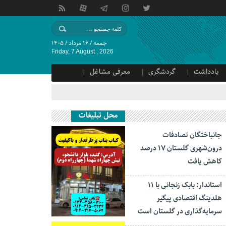
جمعه / ۱۶ مرداد / ۱۴۰۵
Friday, 7 August , 2026
یادداشت
گردشگری
معرفی مشاغل
محل تبلیغات
جانباختگان تصادفات
درون‌شهری گلستان ۱۷ درصد
کاهش یافت
استاندار: بابک زنجانی با ۱۱
هلدینگ اقتصادی پیگیر
سرمایه‌گذاری در گلستان است