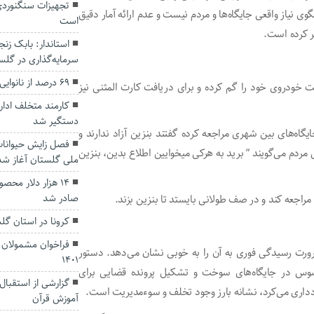
نیاز واقعی جایگاه‌ها و مردم نیست و عدم ارائه آمار دقیق
است
ر کرده است.
سرمایه‌گذاری در گل
۶۹ درصد از نانوایی‌ها در گنبدکاووس دوگانه سوز است
 خودروی خود را گم کرده و برای دریافت کارت المثنی نیز
کارمند متخلف ادار
دستگیر شد
گاه‌های بین شهری مراجعه کرده گفتند بنزین آزاد ندارند و
فصل زایش‌ حیوانات
ض مردم می‌گویند ” برید به هرکی میخوایین اطلاع بدین، بنزین
ملی گلستان آغاز شد
۱۴ هزار دلار مح
صادر شد
کرونا در استان گل
فراخوان مشمولان ا
رت رسیدگی فوری به آن را به خوبی نشان می‌دهد. دستور
۱۴۰۱
حسوس در جایگاه‌های سوخت و تشکیل پرونده قضایی برای
گزارشی از استقبال
دداری می‌کرد، نشانه بارز وجود تخلف و سوءمدیریت است.
آموزش قرآن