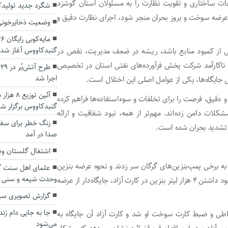
حات ساختاری و تقویت نظارت را به مسئولان استان گوشزد
شگرد جدید تولیدکن
در عرضه سوخت و بروز بحران منجر شود، اجرای نظارت دقیق و
وضعیت ذخایرخونی 
گنبدکاووس آغاز شد
ی از کمبود منابع باشد، ریشه در ضعف مدیریت، نقص در
یت ناکارآمد شرکت پخش فرآورده‌های نفتی استان در تخصیص
اجرا شد
 جایگاه‌ها، یکی از عوامل اصلی این اختلال است.
آئین توز
و دقیق، فرصت را برای تخلفات و سوءاستفاده‌ها فراهم کرده
گنبدکاووس برگزار ش
ات دامن زده‌اند. مهم‌تر از همه، نبود شفافیت و ارائه
زنگ خطر برای سفره
 تشدید بحران شده است.
صدا در آمد
اشتغال گلستان وض
ه برخی پمپ‌بنزین‌های گرگان سر زدند و نحوه عرضه بنزین
علمای اهل سنت گ
وحدت شیعه و سنی ای
آزاد را بررسی کردند. در یکی از جایگاه‌ها مشخص شد که با وجود داشتن ۴ هزار لیتر بنزین در کارت آزاد، جایگاه‌دار از عرضه
گزارش تصویری سی
جا به جایی دام ز
خاطی و ضبط کارت سوخت او شد و کارت آزاد آن جایگاه به
می‌شود