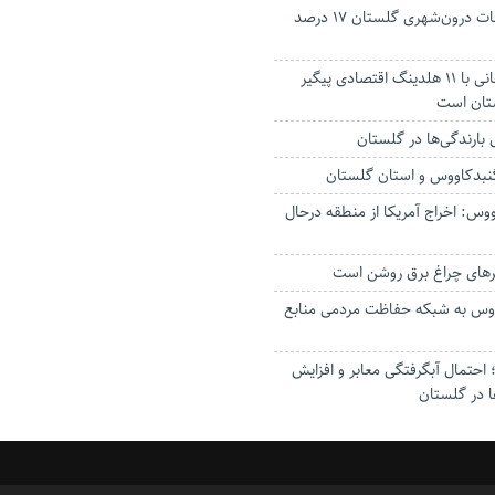
جانباختگان تصادفات درون‌شهری گلستان ۱۷ درصد
استاندار: بابک زنجانی با ۱۱ هلدینگ اقتصادی پیگیر
ستان است
گنبدکاووس و استان گلستان
وس: اخراج آمریکا از منطقه درحال
رهای چراغ برق روشن است
اووس به شبکه حفاظت مردمی منابع
حتمال آبگرفتگی معابر و افزایش
ا در گلستان