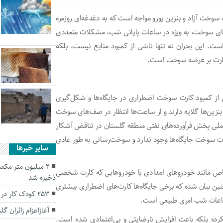
 سوخت آزاد و بنزین یورو مواجه است که به دغدغه‌ای روزمره
های سوخت، به ویژه در ساعات پایانی شب، مشکلات متعددی
است. این بحران نه تنها ناشی از کمبود منابع نیست، بلکه
نظارت بر عرضه سوخت است.
کی از کمبود کارت سوخت اضطراری در جایگاه‌ها و شکل‌گیری
نزین‌ها گلایه دارند و از ساعت‌ها انتظار در صف‌های سوخت
 ملی پخش فرآورده‌های نفتی منطقه گلستان در تناقض آشکار
ارت سوخت جایگاه‌ها وجود ندارد و سوخت‌رسانی به طور عادی
سایر خبرها
۲ میلیون متر مک
ص مانند خودرو‌های امدادی یا خودرو‌هایی که کارت شخصی
ذخیره شد
ن بیان شده که برخی جایگاه‌ها کارت‌های اضطراری بیشتری
۲۵۳ کودک کار در گنبدکاووس شناسایی شدند
ر ساعات شب امری طبیعی است.
آغازاعزام زائران گ
ع نکرده بلکه باعث افزایش نارضایتی و بی‌اعتمادی شده است.