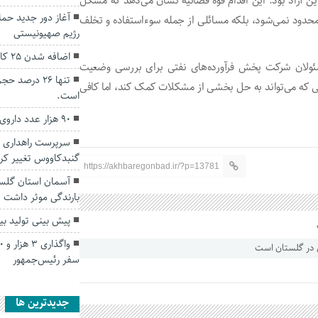
ن آزاد بود. این اقدام قوه قضائیه نشان می‌دهد که مشکل
آغاز دور جدید حمل
دود نمی‌شود، بلکه مسائلی از جمله سوءاستفاده و تخلف
رژیم صهیونیستی
اضافه شدن ۲۵ کارت به جایگاه‌های سوخت گلستان
سئولان شرکت پخش فرآورده‌های نفتی برای بررسی وضعیت
تنها ۲۶ درص
ی که می‌تواند به حل بخشی از مشکلات کمک کند، اما کافی
است.
۹۰ هزار عدد داروی غیرمجاز در گنبدکاووس کشف شد
سرپرست راهداری و
گنبدکاووس تغییر کرد
https://akhbaregonbad.ir/?p=13781
بارندگی موثر داشت
پیش بینی تولید بیش از ۲۴ هزار تن باق
سفر رئیس‌جمهور
جديدترين ها