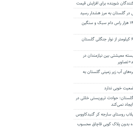
ندگان شوینده برای افزایش قیمت‌
در گلستان به مرز هشدار رسید
مایه‌کوبی رایگان ۱۴۶ هزار راس دام‌ سبک و سنگین
طرح آتش‌بُر در ۶۲۹ کیلومتر از نوار جنگلی گلستان
یع ۸ هزار بسته معیشتی بین نیازمندان در‌
د+تصاویر
‌های آب زیر زمینی گلستان به
عیت خوبی ندارد
لستان: حوادث تروریستی خللی در
جاد نمی‌کند
لاب روستای سارجه کر گنبدکاووس
نده بدون پلاک کوبی قاچاق محسوب