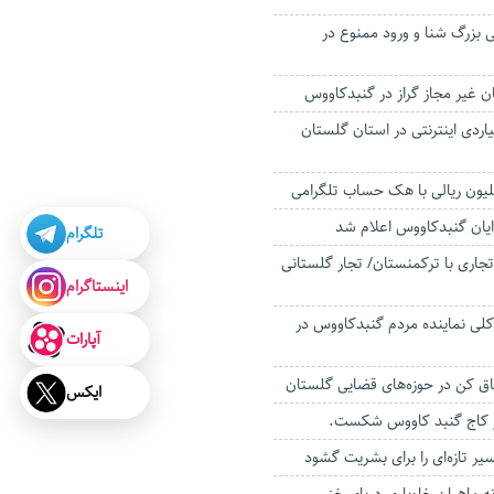
ی بزرگ شنا و ورود ممنوع در
 غیر مجاز گراز در گنبدکاووس
داران ۱۴ میلیاردی اینترنتی در استان گلستان
ان گنبدکاووس اعلام شد
تلگرام
تجاری با ترکمنستان/ تجار گلستانی
اینستاگرام
کلی نماینده مردم گنبدکاووس در
آپارات
ایکس
کاج گنبد کاووس شکست.
یر تازه‌ای را برای بشریت گشود