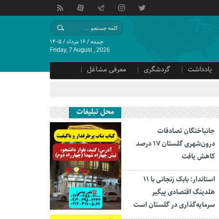
جمعه / ۱۶ مرداد / ۱۴۰۵
Friday, 7 August , 2026
یادداشت
گردشگری
معرفی مشاغل
محل تبلیغات
جانباختگان تصادفات
درون‌شهری گلستان ۱۷ درصد
کاهش یافت
استاندار: بابک زنجانی با ۱۱
هلدینگ اقتصادی پیگیر
سرمایه‌گذاری در گلستان است