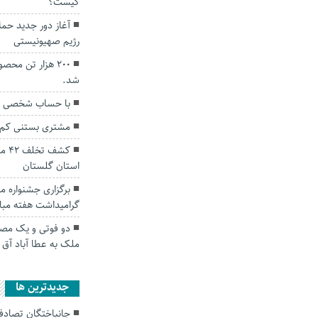
کیست؟
آغاز دور جدید حمل
رژیم صهیونیستی
۲۰۰ هزار تن مح
شد.
با حساب شخصی تجار
مشتری بستنی کم 
کشف
استان گلستان
برگزاری جشنواره م
گرامیداشت هفته مبار
دو فوتی و یک مصدو
ملک به عطا آباد آق ق
جديدترين ها