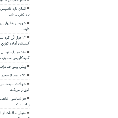
خطر انقراض ۵ گونه ماهیان خاویاری دریای خزر
المان تازه تاسیس
باد تخریب شد
شهرداری‌ها برای 
دارند.
۲۲ هزار تُن کود 
گلستان آماده توزیع
۱۵۰ میلیارد توما
گنبدکاووس مصوب 
پیش بینی صادرات ۳ هزارتن میگو از استان گلست
۷۶ درصد از حجم سدهای استان گلستان خالی است.
شهادت سیدحسن نصر
قوی‌تر می‌کند
هواشناسی: غلظت گ
زیاد است
متولی حافظت از آ