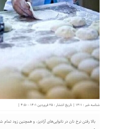
شناسه خبر : 1301 | تاریخ انتشار : 25 فروردین 1401 - 4:50 |
بالا رفتن نرخ نان در نانوایی‌های آزادپز، و همچنین زود تمام 
و...