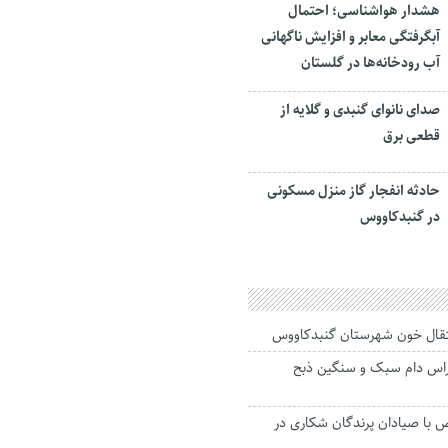
هشدار هواشناسی؛ احتمال
آبگرفتگی معابر و افزایش ناگهانی
آب رودخانه‌ها در گلستان
صدای نانوای گنبدی و گلایه از
قطعی برق
حادثه انفجار گاز منزل مسکونی
در گنبدکاووس
نتقال خون شهرستان گنبدکاووس
میلیون راس دام سبک و سنگین ذبح
ض با صیادان پرندگان شکاری در