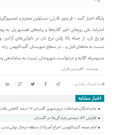
پایگاه اخبار گنبد – فریدون قارئی: مسئولین محترم و تصمیم‌گ
احتراما، طی روزهای اخیر گلایه‌ها و پیام‌های همشهریان به پ
توزیع نان، از جمله بالا رفتن نرخ نان در نانوایی‌های آزادپز
نسبت به ماه‌های قبل و… در سطح شهرستان گنبدکاووس زیاد
بدینوسیله گلایه و درخواست شهروندان نسبت به ساماندهی وض
نویسنده : #فریدون_قارئی
به اشتراک بگذارید :
اخبار مشابه
جانباختگان تصادفات درون‌شهری گلستان ۱۷ درصد کاهش یافت
افزایش ۵۳ درصدی بارندگی‌ها در گلستان
امام جمعه گنبدکاووس: اخراج آمریکا از منطقه درحال نهایی‌شدن