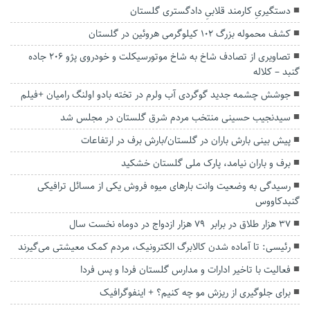
دستگیریِ کارمند قلابیِ دادگستری گلستان
کشف محموله بزرگ ۱۰۲ کیلوگرمی هروئین در گلستان
تصاویری از تصادف شاخ به شاخ موتورسیکلت و خودروی پژو ۲۰۶‌ جاده
گنبد – کلاله
جوشش چشمه جدید گوگردی آب ولرم در تخته بادو اولنگ رامیان +فیلم
سیدنجیب حسینی منتخب مردم شرق گلستان در مجلس شد
پیش بینی بارش باران در گلستان/بارش برف در ارتفاعات
برف و باران نیامد، پارک ملی گلستان خشکید
رسیدگی به وضعیت وانت بارهای میوه فروش یکی از مسائل ترافیکی
گنبدکاووس
۳۷ هزار طلاق در برابر ۷۹ هزار ازدواج در دوماه نخست‌ سال
رئیسی: تا آماده شدن کالابرگ الکترونیک، مردم کمک معیشتی می‌گیرند
فعالیت با تاخیر ادارات و مدارس گلستان فردا و پس فردا
برای جلوگیری از ریزش مو چه کنیم؟ + اینفوگرافیک