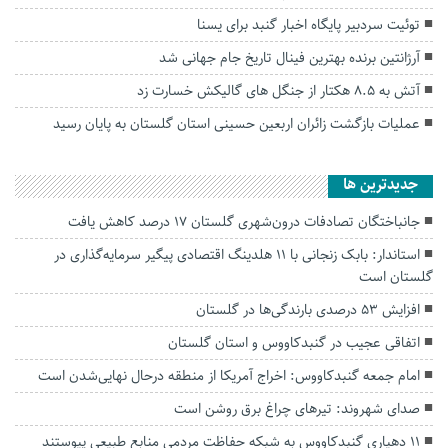
توئیت سردبیر پایگاه اخبار گنبد برای یسنا
آرژانتین برنده بهترین فینال تاریخ جام جهانی شد
آتش به ۸.۵ هکتار از جنگل های گالیکش خسارت زد
عملیات بازگشت زائران اربعین حسینی استان گلستان به پایان رسید
جديدترين ها
جانباختگان تصادفات درون‌شهری گلستان ۱۷ درصد کاهش یافت
استاندار: بابک زنجانی با ۱۱ هلدینگ اقتصادی پیگیر سرمایه‌گذاری در
گلستان است
افزایش ۵۳ درصدی بارندگی‌ها در گلستان
اتفاقی عجیب در‌ گنبدکاووس و استان گلستان
امام جمعه گنبدکاووس: اخراج آمریکا از منطقه درحال نهایی‌شدن است
صدای شهروند: تیرهای چراغ برق روشن است
۱۱ دهیاری گنبدکاووس به شبکه حفاظت مردمی منابع طبیعی پیوستند