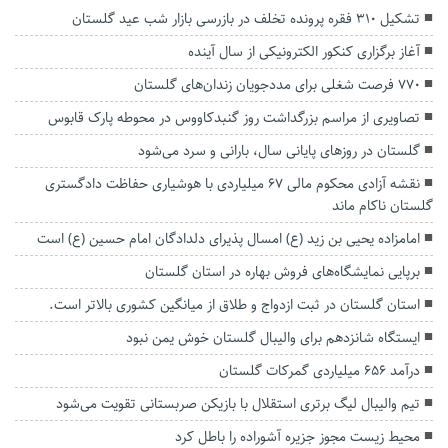
تشکیل ۳۱۰ فقره پرونده تخلف در بازرسی‌ بازار شب عید گلستان
آغاز برگزاری کنکور الکترونیکی از سال آینده
۷۷۰ فرصت شغلی برای مددجویان زندان‌های گلستان
تصاویری از مراسم بزرگداشت روز گنبدکاووس در محوطه پارک قابوس
گلستان در روزهای پایانی سال، بارانی و سرد می‌شود
نقشه آزادی محکوم مالی ۶۷ میلیاردی با هوشیاری حفاظت دادگستری
گلستان ناکام ماند
امامزاده یحیی بن زید (ع) امسال پذیرای دلدادگان امام حسین (ع) است
برپایی نمایشگاه‌های فروش بهاره در استان گلستان
استان گلستان در ثبت ازدواج و طلاق از میانگین کشوری بالاتر است.
ایستگاه شانزدهم برای والیبال گلستان خوش یمن نبود
درآمد ۶۵۶ میلیاردی گمرکات گلستان
تیم والیبال لیگ برتری استقلال با بازیکن صربستانی تقویت می‌شود
محیط زیست مجوز جزیره آشوراده را باطل کرد