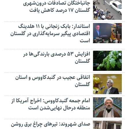
جانباختگان تصادفات درون‌شهری
گلستان ۱۷ درصد کاهش یافت
استاندار: بابک زنجانی با ۱۱ هلدینگ
اقتصادی پیگیر سرمایه‌گذاری در گلستان
است
افزایش ۵۳ درصدی بارندگی‌ها در
گلستان
اتفاقی عجیب در‌ گنبدکاووس و استان
گلستان
امام جمعه گنبدکاووس: اخراج آمریکا از
منطقه درحال نهایی‌شدن است
صدای شهروند: تیرهای چراغ برق روشن