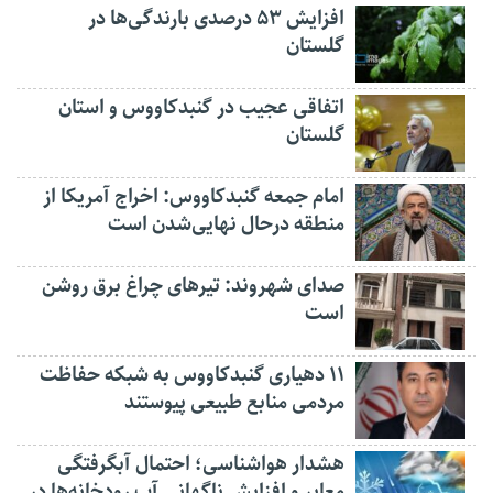
افزایش ۵۳ درصدی بارندگی‌ها در
گلستان
اتفاقی عجیب در‌ گنبدکاووس و استان
گلستان
امام جمعه گنبدکاووس: اخراج آمریکا از
منطقه درحال نهایی‌شدن است
صدای شهروند: تیرهای چراغ برق روشن
است
۱۱ دهیاری گنبدکاووس به شبکه حفاظت
مردمی منابع طبیعی پیوستند
هشدار هواشناسی؛ احتمال آبگرفتگی
معابر و افزایش ناگهانی آب رودخانه‌ها در