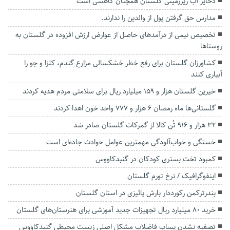
ذخایر آب زیرزمینی گلستان همچنان کاهشی است
مدارس حق گرفتن پول از والدین را ندارند.
تخصیص نیمی از درآمد‌های حاصل از عوارض ارزش افزوده در گلستان به
روستا‌ها
کشاورزان گلستان برای رفع خطر خشکسالی مزارع گندم، کلزا و جو را
آبیاری کنند
خیرین گلستان هزار و ۱۵۹ میلیارد ریال برای سلامتی مردم هدیه کردند
گلستانی‌ها ماه رمضان ۶ هزار و ۷۷۷ واحد خون اهدا کردند
۳۲ هزار و ۹۱۶ تُن کالا از گمرکات گلستان صادر شد
خستگی و خواب‌آلودگی مهمترین عوامل حوادث جاده‌ای است
کمبود تخت بستری کودکان در گنبدکاووس
اینفوگرافیک / نرخ تورم گلستان
بندرترکمن رکورددار بارش پائیزی در استان گلستان
خرید ۸۰ میلیارد ریال تجهیزات جدید آموزشی برای هنرستان‌های گلستان
تصفیه نشدن پساب فاضلاب مشکل اصلی زیست محیطی گنبدکاووس