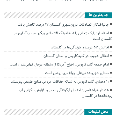
جديدترين ها
جانباختگان تصادفات درون‌شهری گلستان ۱۷ درصد کاهش یافت
استاندار: بابک زنجانی با ۱۱ هلدینگ اقتصادی پیگیر سرمایه‌گذاری در
گلستان است
افزایش ۵۳ درصدی بارندگی‌ها در گلستان
اتفاقی عجیب در‌ گنبدکاووس و استان گلستان
امام جمعه گنبدکاووس: اخراج آمریکا از منطقه درحال نهایی‌شدن است
صدای شهروند: تیرهای چراغ برق روشن است
۱۱ دهیاری گنبدکاووس به شبکه حفاظت مردمی منابع طبیعی پیوستند
هشدار هواشناسی؛ احتمال آبگرفتگی معابر و افزایش ناگهانی آب
رودخانه‌ها در گلستان
محل تبلیغات