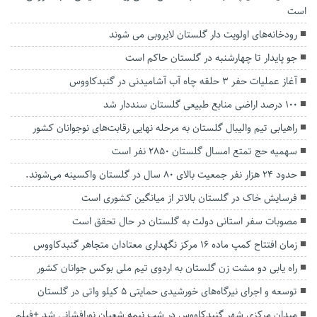
است
رودخانه‌های اولویت دار گلستان لایروبی می شوند
جو پایدار تا چهارشنبه در گلستان حاکم است
آغاز عملیات حفر ۳ حلقه چاه آب آشامیدنی در گنبدکاووس
۱۰۰ درصد اراضی منابع طبیعی گلستان سنددار شد
راهیابی تیم والیبال گلستان به مرحله نهایی رقابت‌های نوجوانان کشور
سهمیه حج تمتع امسال گلستان ۲۸۵۰ نفر است
حدود ۲۴ هزار نفر جمعیت بالای ۸۰ سال در گلستان واکسینه می‌شوند.
فرسایش خاک در گلستان بالاتر از میانگین کشوری است
مصوبات سفر استانی دولت به گلستان در حال تحقق است
زمان افتتاح کمپ ماده 16 مرکز نگهداری معتادان متجاهر گنبدکاووس
راه یابی دو مشت زن گلستان به اردوی تیم ملی بوکس جوانان کشور
توسعه و اجرای نیرگاه‌های خورشیدی حمایتی ۵ کیلو واتی در گلستان
میدان مرکزی شهر گنبدکاووس در شب نیمه شعبان نورافشانی شد +فیلم