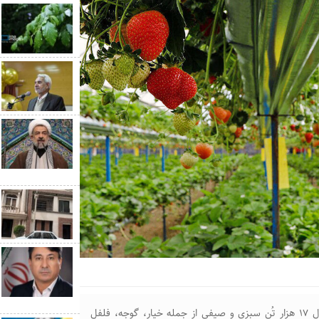
معاون باغبانی جهادکشاورزی گلستان گفت: از ابتدای امسال ۱۷ هزار تُن سبزی و صیفی از جمله خیار، گوجه، فلفل