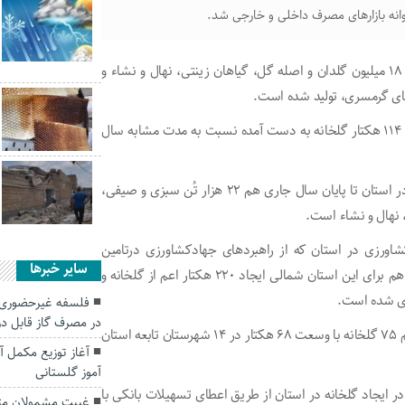
روانه بازارهای مصرف داخلی و خارجی شد.
نویدرضا فرهانی اظهار کرد: علاوه بر این در گلخانه‌های استان ۱۸ میلیون گلدان و اصله گل، گیاهان زینتی، نهال و نشاء و
وی گفت: این مقدار تولیدات محصولات کشاورزی که با فعالیت ۱۱۴ هکتار گلخانه به دست آمده نسبت به مدت مشابه سال
فرهانی ادامه داد: برنامه تولید محصولات کشاورزی گلخانه‌ای در استان تا پایان سال جاری هم ۲۲ هزار تُن سبزی و صیفی،
رزی در استان که از راهبردهای جهادکشاورزی درتامین
سایر خبرها
امنیت غذایی به شمار می‌رود، افزود: طبق برنامه هفتم توسعه هم برای این استان شمالی ایجاد ۲۲۰ هکتار اعم از گلخانه و
زی شده است.
فلسفه غیرحضوری 
در مصرف گاز قابل 
معاون باغبانی جهادکشاورزی گلستان خاطرنشان کرد: اکنون هم ۷۵ گلخانه با وسعت ۶۸ هکتار در ۱۴ شهرستان تابعه استان
آموز گلستانی
در ایجاد گلخانه در استان از طریق اعطای تسهیلات بانکی با
غیبت مشمولان مت