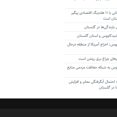
استاندار: بابک زنجانی با ۱۱ هلدینگ اقتصادی پیگیر
ستان است
گنبدکاووس و استان گلستان
وس: اخراج آمریکا از منطقه درحال
رهای چراغ برق روشن است
اووس به شبکه حفاظت مردمی منابع
حتمال آبگرفتگی معابر و افزایش
ا در گلستان