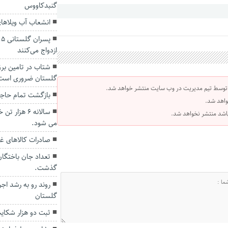
گنبدکاووس
انشعاب آب ویلاها
ازدواج می‌کنند
شتاب در تامین برق
گلستان ضروری است
 توسط تیم مدیریت در وب سایت منتشر خواهد شد.
بازگشت تمام حاجی
واهد شد.
سالانه ۶ هز
 باشد منتشر نخواهد شد.
می شود.
صادرات کالاهای غی
گذشت.
روند رو به رشد ا
گلستان
ثبت دو هزار شکای