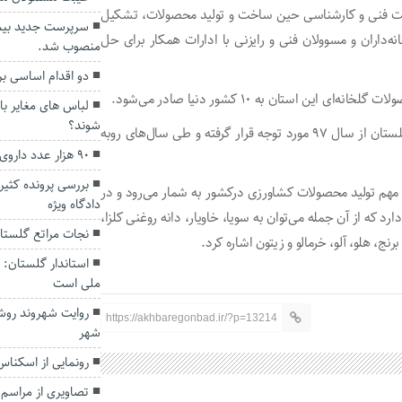
ایت فنی و کارشناسی حین ساخت و تولید محصولات، تشکیل
سرپرست جدید بیما
داران و مسوولان فنی و رایزنی با ادارات همکار برای حل
منصوب شد.
دو اقدام اساسی ب
استان به ۱۰ کشور دنیا صادر می‌شود.
لباس های مغایر با
شوند؟
طرح توسعه کشت گلخانه‌ای محصولات کشاورزی در استان گلستان از سال ۹۷ مورد توجه قرار گرفته و طی سال‌های روبه
۹۰ هزار عدد داروی غیرمجاز در گنبدکاووس کشف شد
بررسی پرونده کثیر
 از قطب های مهم تولید محصولات کشاورزی درکشور به شمار می‌رود و در
دادگاه ویژه
دارد که از آن جمله می‌توان به سویا، خاویار، دانه روغنی کلزا،
نجات مراتع گلستان
رنج، هلو، آلو، خرمالو و زیتون اشاره کرد.
استاندار گلستان
ملی است
روایت شهروند روش
https://akhbaregonbad.ir/?p=13214
شهر
رونمایی از اسکنا
تصاویری از مراسم