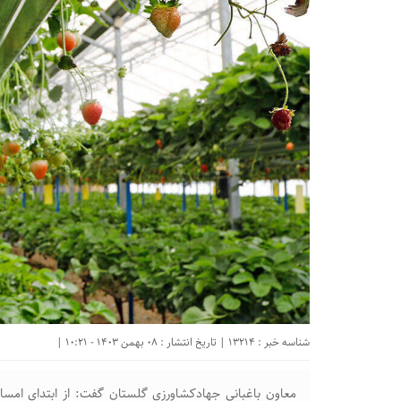
شناسه خبر : 13214 | تاریخ انتشار : 08 بهمن 1403 - 10:21 |