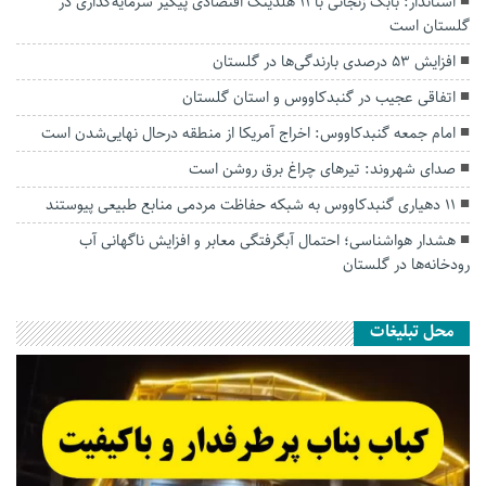
استاندار: بابک زنجانی با ۱۱ هلدینگ اقتصادی پیگیر سرمایه‌گذاری در
گلستان است
افزایش ۵۳ درصدی بارندگی‌ها در گلستان
اتفاقی عجیب در‌ گنبدکاووس و استان گلستان
امام جمعه گنبدکاووس: اخراج آمریکا از منطقه درحال نهایی‌شدن است
صدای شهروند: تیرهای چراغ برق روشن است
۱۱ دهیاری گنبدکاووس به شبکه حفاظت مردمی منابع طبیعی پیوستند
هشدار هواشناسی؛ احتمال آبگرفتگی معابر و افزایش ناگهانی آب
رودخانه‌ها در گلستان
محل تبلیغات