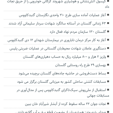
کپسول آتش‌نشانی و هوشیاری شهروند گرگانی خودرویی را از حریق نجات
داد
آغاز عملیات آماده سازی طرح ۲۱۰ واحدی نگارستان گنبدکاووس
۶۳ زندانی گلستان در آستانه سالگرد شهادت سردار سلیمانی آزاد شدند
گلستان ۱۳۰ سازمان مردم نهاد فعال دارد
آغاز به کار مرکز درمان ناباروری در بیمارستان شهدای ۱۲ دی گنبدکاووس
دستگیری عاملان شهادت محیط‌بان گلستانی در عملیات ضربتی پلیس
واریز ۲ هزار و ۸۰۰ میلیارد ریال به حساب دهیاری‌های گلستان
بهسازی ۲۹ طرح راه روستایی گلستان
بساط دست‌فروشی در حاشیه جاده‌های گلستان برچیده می‌شود
مسابقات کشتی ساحلی کشور به میزبانی گلستان برگزار می شود
استقبال از ملی‌پوش سپک‌تاکرای گنبدکاووس پس از مدال‌آوری در
مسابقات جهانی
نجات جوان ۲۲ ساله سقوط کرده از آبشار شیرآبادِ خان ببین
صدای شهروند: همشهریان از وضعیت قطع برق و آب گلایه دارند…