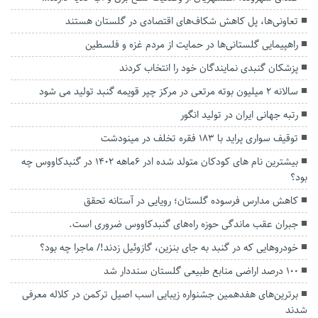
تعاونی‌ها، پل کاهش شکاف‌های اقتصادی در گلستان هستند
راهپیمایی گلستانی‌ها در حمایت از مردم غزه و فلسطین
پزشکان گنبدی نمایندگان خود را انتخاب کردند
سالانه ۲ میلیون بوته مرتعی در مرکز چپر قویمه گنبد تولید می شود
رتبه جهانی ایران در تولید انگور
توقیف سواری پراید با ۱۸۳ فقره تخلف در مینودشت
بیشترین نام های کودکان متولد شده ادر 6ماهه 1402 در گنبدکاووس چه
بود؟
کاهش مدارس فرسوده گلستان؛ رویایی در آستانه تحقق
جبران عقب ماندگی حوزه راه‌های گنبدکاووس ضروری است.
خودروهایی که در گنبد به جای بنزین، گازوئیل زدند!/ ماجرا چه بود؟
۱۰۰ درصد اراضی منابع طبیعی گلستان سنددار شد
برترین‌های هفدهمین جشنواره زیبایی اسب اصیل ترکمن در کلاله معرفی
شدند