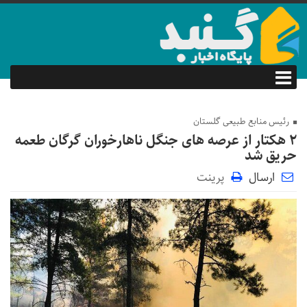
رئیس منابع طبیعی گلستان
۲ هکتار از عرصه های جنگل ناهارخوران گرگان طعمه
حریق شد
ارسال
پرینت