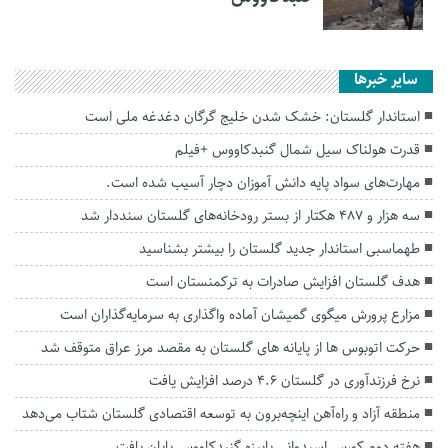
سایر خبرها
استاندار گلستان: خشک شدن خلیج گرگان دغدغه ملی است
قدرت هولناک سیل شمال گنبدکاووس +فیلم
مهارت‌های سواد پایه دانش آموزان دچار آسیب شده است.
سه هزار و ۴۸۷ هکتار از بستر رودخانه‌های گلستان سنددار شد
طهماسبی استاندار جدید گلستان را بیشتر بشناسید
هدف گلستان افزایش صادرات به ترکمنستان است
مزارع پرورش میگوی گمیشان آماده واگذاری به سرمایه‌گذاران است
حرکت اتوبوس ها از پایانه های گلستان به مقصد مرز عراق متوقف شد
نرخ فرزندآوری در گلستان ۴.۶ درصد افزایش یافت
منطقه آزاد و راه‌آهن اینچه‌برون به توسعه اقتصادی گلستان شتاب می‌دهد
هفته دوم کورس اسبدوانی پاییزه گنبدکاووس پایان یافت