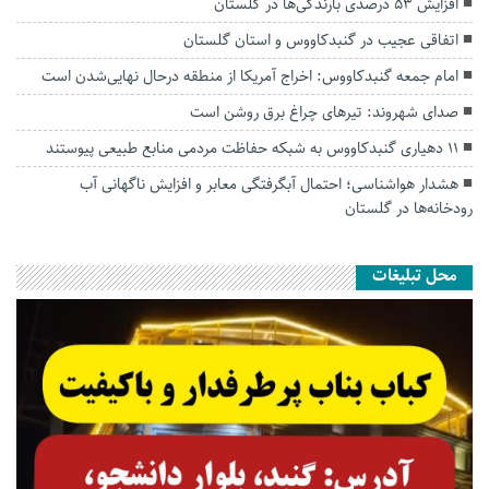
افزایش ۵۳ درصدی بارندگی‌ها در گلستان
اتفاقی عجیب در‌ گنبدکاووس و استان گلستان
امام جمعه گنبدکاووس: اخراج آمریکا از منطقه درحال نهایی‌شدن است
صدای شهروند: تیرهای چراغ برق روشن است
۱۱ دهیاری گنبدکاووس به شبکه حفاظت مردمی منابع طبیعی پیوستند
هشدار هواشناسی؛ احتمال آبگرفتگی معابر و افزایش ناگهانی آب
رودخانه‌ها در گلستان
محل تبلیغات