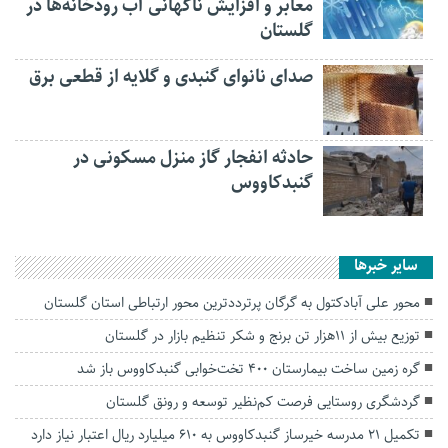
معابر و افزایش ناگهانی آب رودخانه‌ها در
گلستان
صدای نانوای گنبدی و گلایه از قطعی برق
حادثه انفجار گاز منزل مسکونی در
گنبدکاووس
سایر خبرها
محور علی آبادکتول به گرگان پرترددترین محور ارتباطی استان گلستان
توزیع بیش از ۱۱هزار تن برنج و شکر تنظیم بازار در گلستان
گره زمین ساخت بیمارستان ۴۰۰ تخت‌خوابی گنبدکاووس باز شد
گردشگری روستایی فرصت کم‌نظیر توسعه و رونق گلستان
تکمیل ۲۱ مدرسه خیرساز گنبدکاووس به ۶۱۰ میلیارد ریال اعتبار نیاز دارد