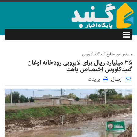
مدیر امور منابع آب گنبدکاووس
۳۵ میلیارد ریال برای لایروبی رودخانه اوغان
گنبدکاووس اختصاص یافت
ارسال
پرینت