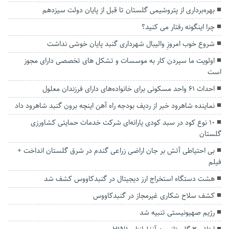
بهره‌برداری از پتروشیمی گلستان تا قبل از پایان دولت سیزدهم
چرا اینگونه رفتار می کنید؟
شروع خوب امروزِ والیبال شهرداری گنبد پایان خوشی نداشت
اولویت ما سپردن کار به موسسات و تشکل های تخصصی دارای مجوز
است
احداث ۶۱ واحد مسکونی برای خانواده‌های دارای فرزندان معلول
نماینده شاهرود خبر از ردیف بودجه راه آهن اینچه برون گنبد شاهرود داد
۱۰ نوع کود در سبد کودی یارانه‌ای شرکت خدمات حمایتی کشاورزی
گلستان
بی احتیاطی آتش بر جان اراضی زراعی گندم در شرق گلستان انداخت +
فیلم
هشت دستگاه استخراج ارز دیجیتال در گنبدکاووس کشف شد
کشف سلاح شکاری غیرمجاز در گنبدکاووس
رژیم صهیونیستی تنبیه شد