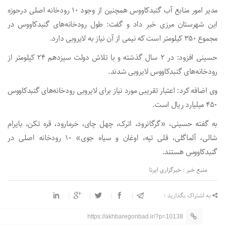
مدیر امور منابع آب گنبدکاووس همچنین از وجود ۱۰ رودخانه اصلی درحوزه
این شهرستان مرزی خبر داد و گفت: طول رودخانه‌های گنبدکاووس در
مجموع ۳۵۰ کیلومتر است که نیمی از آن نیاز به لایروبی دارد.
حسینی افزود: در ۲ سال گذشته و با تلاش دولت سیزدهم ۲۴ کیلومتر از
رودخانه‌های گنبدکاووس لایروبی شدند.
وی اضافه کرد: اعتبار تقریبی مورد نیاز برای لایروبی رودخانه‌های گنبدکاووس
۴۵۰ میلیارد ریال است.
به گفته حسینی، «گرگانرود، اترک، چهل چای، خرمارود، قره تکن، بایرام
شالی، آلماگلی، قلی تپه، اوغان و سیاه جوی» ۱۰ رودخانه اصلی در
گنبدکاووس هستند.
منبع خبر : خبرگزاری ایرنا
به اشتراک بگذارید :
https://akhbaregonbad.ir/?p=10138