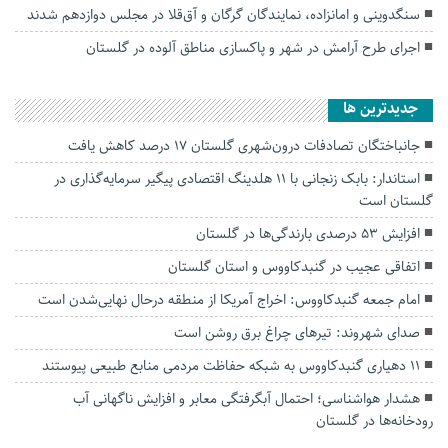
سنگدوینی و امانزاده، نمایندگان گرگان و آق‌قلا در مجلس دوازدهم شدند
اجرای طرح آرامش در شهر و پاکسازی مناطق آلوده در گلستان
جديدترين ها
جانباختگان تصادفات درون‌شهری گلستان ۱۷ درصد کاهش یافت
استاندار: بابک زنجانی با ۱۱ هلدینگ اقتصادی پیگیر سرمایه‌گذاری در
گلستان است
افزایش ۵۳ درصدی بارندگی‌ها در گلستان
اتفاقی عجیب در‌ گنبدکاووس و استان گلستان
امام جمعه گنبدکاووس: اخراج آمریکا از منطقه درحال نهایی‌شدن است
صدای شهروند: تیرهای چراغ برق روشن است
۱۱ دهیاری گنبدکاووس به شبکه حفاظت مردمی منابع طبیعی پیوستند
هشدار هواشناسی؛ احتمال آبگرفتگی معابر و افزایش ناگهانی آب
رودخانه‌ها در گلستان