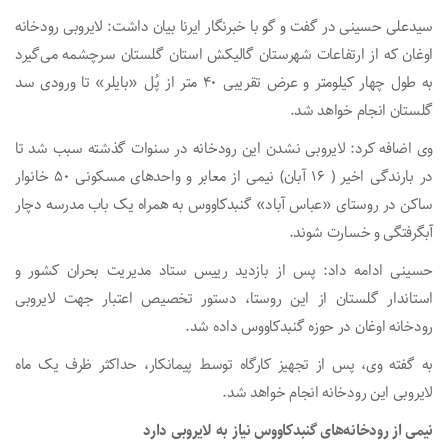
سیدعلی حسینی در گفت و گو با خبرنگار ایرنا بیان داشت: لایروبی رودخانه
اوغان که از ارتفاعات شهرستان گالیکش استان گلستان سرچشمه می‌گیرد
به طول چهار کیلومتر و عرض تقریبی ۴۰ متر از پُل «بایلر» تا ورودی سد
گلستان انجام خواهد شد.
وی اضافه کرد: لایروبی نشدن این رودخانه در سنوات گذشته سبب شد تا
در بارندگی اخیر ( ۱۶ آبان) نیمی از معابر و واحدهای مسکونی ۵۰ خانوار
ساکن در روستای «عباس آباد» گنبدکاووس به همراه یک باب مدرسه دچار
آبگرفتگی و خسارت شوند.
حسینی ادامه داد: پس از بازدید رییس ستاد مدیریت بحران کشور و
استاندار گلستان از این روستا، دستور تخصیص اعتبار جهت لایروبی
رودخانه اوغان در حوزه گنبدکاووس داده شد.
به گفته وی، پس از تجهیز کارگاه توسط پیمانکار، حداکثر ظرف یک ماه
لایروبی این رودخانه انجام خواهد شد.
نیمی از رودخانه‌های گنبدکاووس نیاز به لایروبی دارد