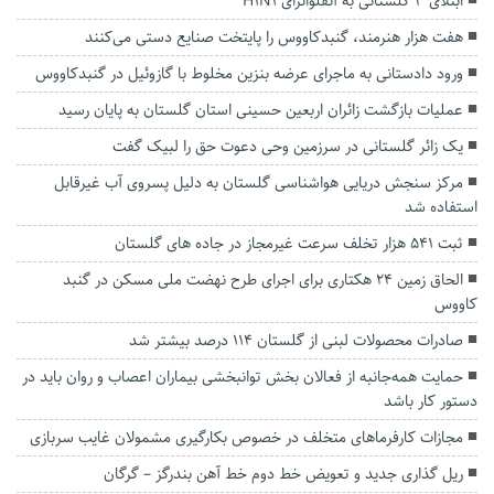
ابتلای ۳ گلستانی به آنفلوانزای H1N1
هفت هزار هنرمند، گنبدکاووس را پایتخت صنایع دستی می‌کنند
ورود دادستانی به ماجرای عرضه بنزین مخلوط با گازوئیل در گنبدکاووس
عملیات بازگشت زائران اربعین حسینی استان گلستان به پایان رسید
یک زائر گلستانی در سرزمین وحی دعوت حق را لبیک گفت
مرکز سنجش دریایی هواشناسی گلستان به دلیل پسروی آب غیرقابل
استفاده شد
ثبت ۵۴۱ هزار تخلف سرعت غیرمجاز در جاده های گلستان
الحاق زمین ۲۴ هکتاری برای اجرای طرح نهضت ملی مسکن در گنبد
کاووس
صادرات محصولات لبنی از گلستان ۱۱۴ درصد بیشتر شد
حمایت همه‌جانبه از فعالان بخش توانبخشی بیماران اعصاب و روان باید در
دستور کار باشد
مجازات کارفرما‌های متخلف در خصوص بکارگیری مشمولان غایب سربازی
ریل گذاری جدید و تعویض خط دوم خط آهن بندرگز – گرگان