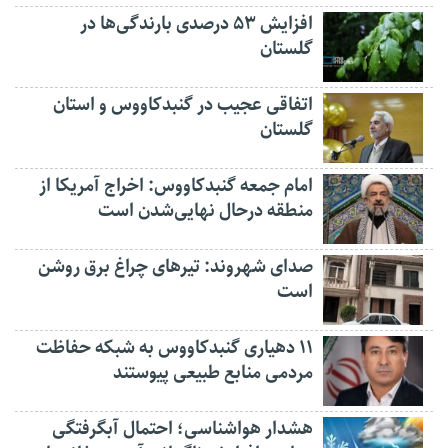
افزایش ۵۳ درصدی بارندگی‌ها در
گلستان
اتفاقی عجیب در‌ گنبدکاووس و استان
گلستان
امام جمعه گنبدکاووس: اخراج آمریکا از
منطقه درحال نهایی‌شدن است
صدای شهروند: تیرهای چراغ برق روشن
است
۱۱ دهیاری گنبدکاووس به شبکه حفاظت
مردمی منابع طبیعی پیوستند
هشدار هواشناسی؛ احتمال آبگرفتگی