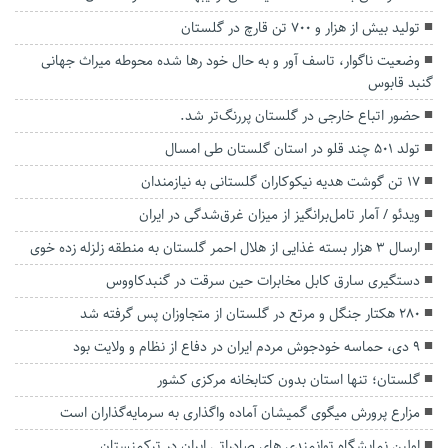
تولید بیش از هزار و ۷۰۰ تن قارچ در گلستان
وضعیت ناگوار، تاسف آور و به حال خود رها شده محوطه میراث‌ جهانی
گنبد قابوس
حضور اتباع خارجی در گلستان پررنگ‌تر شد.
تولد 501 چند قلو در استان گلستان طی امسال
۱۷ تن گوشت هدیه نیکوکاران گلستانی به نیازمندان
ویدئو / آمار تامل‌برانگیز از میزان غرق‌شدگی در ایران
ارسال ۳ هزار بسته غذایی از هلال احمر گلستان به منطقه زلزله زده خوی
دستگیری سارق کابل مخابرات حین سرقت در گنبدکاووس
۲۸۰ هکتار جنگل و مرتع در گلستان از متجاوزان پس گرفته شد
۹ دی، حماسه خودجوش مردم ایران در دفاع از نظام و ولایت بود
گلستان؛ تنها استان بدون کتابخانه مرکزی کشور
مزارع پرورش میگوی گمیشان آماده واگذاری به سرمایه‌گذاران است
اولین نمایشگاه توانمندی های صادراتی ایران در ترکمنستان