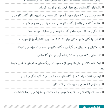
باغداران گلستان پنج هزار تُن زیتون تولید کردند
انجام بیش از ۲۸ هزار مورد آزمون کلرسنجی درشهرستان گنبدکاووس
افتتاح آکادمی والیبال گنبدکاووس به نام رئیس جمهور شهید
بارندگی منطقه قره ماخر گنبدکاووس بی‌سابقه بوده است
تغذیه رایگان شیر و نان برای ۳ تا ۵ میلیون دانش‌آموز از مهرماه
بسکتبال و والیبال در گرگان و گنبدکاووس حمایت ویژه می شوند
شناسایی ۱۶۸ بیمار مبتلا به اچ آی وی در گلستان
ثبت نام کلاس اولی‌ها پس از حضور در پایگاه‌های سنجش قطعی خواهد
بود
ترسیم نقشه راه تبدیل گلستان به مقصد برتر گردشگری ایران
بهسازی ۲۹ طرح راه روستایی گلستان
۲ حادثه رانندگی در گنبدکاووس یک کشته و ۱۰ زخمی برجا گذاشت
جديدترين ها