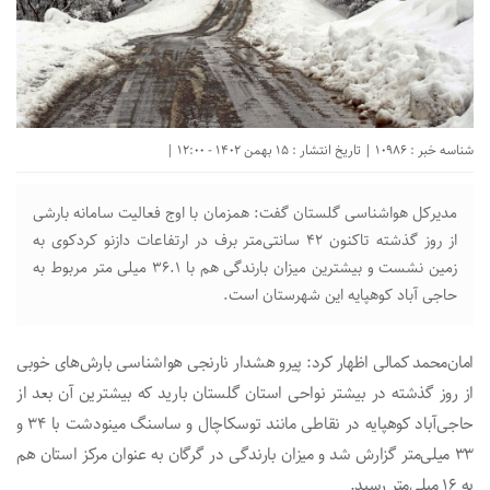
شناسه خبر : 10986 | تاریخ انتشار : 15 بهمن 1402 - 12:00 |
مدیرکل هواشناسی گلستان گفت: همزمان با اوج فعالیت سامانه بارشی
از روز گذشته تاکنون ۴۲ سانتی‌متر برف در ارتفاعات دازنو کردکوی به
زمین نشست و بیشترین میزان بارندگی هم با ۳۶.۱ میلی متر مربوط به
حاجی آباد کوهپایه این شهرستان است.
امان‌محمد کمالی اظهار کرد: پیرو هشدار نارنجی هواشناسی بارش‌های خوبی
از روز گذشته در بیشتر نواحی استان گلستان بارید که بیشترین آن بعد از
حاجی‌آباد کوهپایه در نقاطی مانند توسکاچال و ساسنگ مینودشت با ۳۴ و
۳۳ میلی‌متر گزارش شد و میزان بارندگی در گرگان به عنوان مرکز استان هم
به ۱۶ میلی‌متر رسید.