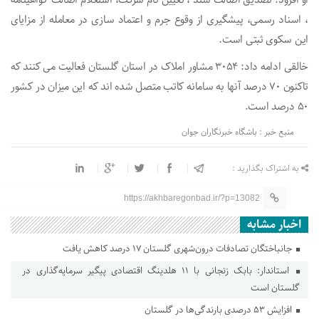
او افزود: تصدیق اصالت سند ، تعیین نام شرکت، استعلام اصالت گواهینامه
، اسناد رسمی، پیشگیری از وقوع جرم و اعتماد سازی در معامله از مزایای
این سکوی ثبتی است.
خالقی ادامه داد: ۳٠۵۴ مشاور املاک در استان گلستان فعالیت می کنند که
تاکنون ۷٠ درصد آنها به سامانه کاتب متصل شده اند که این میزان در کشور
۵٠ درصد است.
منبع خبر : باشگاه خبرنگاران جوان
به اشتراک بگذارید :
https://akhbaregonbad.ir/?p=13082
اخبار مشابه
جانباختگان تصادفات درون‌شهری گلستان ۱۷ درصد کاهش یافت
استاندار: بابک زنجانی با ۱۱ هلدینگ اقتصادی پیگیر سرمایه‌گذاری در
گلستان است
افزایش ۵۳ درصدی بارندگی‌ها در گلستان