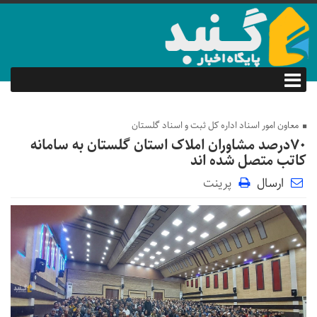
معاون امور اسناد اداره کل ثبت و اسناد گلستان
۷٠درصد مشاوران املاک استان گلستان به سامانه
کاتب متصل شده اند
ارسال
پرینت