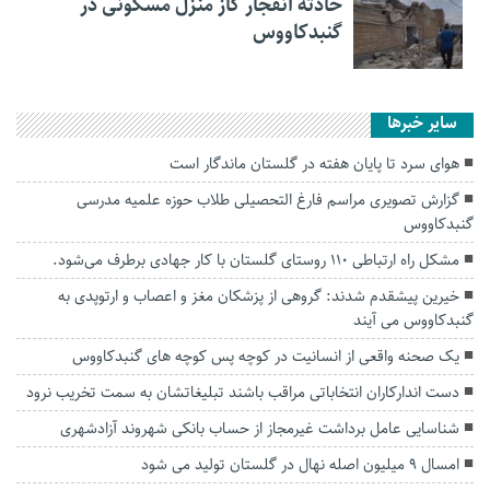
حادثه انفجار گاز منزل مسکونی در
گنبدکاووس
سایر خبرها
هوای سرد تا پایان هفته در گلستان ماندگار است
گزارش تصویری مراسم فارغ التحصیلی طلاب حوزه علمیه مدرسی
گنبدکاووس
مشکل راه ارتباطی ۱۱۰ روستای گلستان با کار جهادی برطرف می‌شود.
خیرین پیشقدم شدند: گروهی از پزشکان مغز و اعصاب و ارتوپدی به
گنبدکاووس می آیند
یک صحنه واقعی از انسانیت در کوچه پس کوچه های گنبدکاووس
دست اندارکاران انتخاباتی مراقب باشند تبلیغاتشان به سمت تخریب نرود
شناسایی عامل برداشت غیرمجاز از حساب بانکی شهروند آزادشهری
امسال ۹ میلیون اصله نهال در گلستان تولید می شود