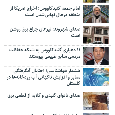
امام جمعه گنبدکاووس: اخراج آمریکا از
منطقه درحال نهایی‌شدن است
صدای شهروند: تیرهای چراغ برق روشن
است
۱۱ دهیاری گنبدکاووس به شبکه حفاظت
مردمی منابع طبیعی پیوستند
هشدار هواشناسی؛ احتمال آبگرفتگی
معابر و افزایش ناگهانی آب رودخانه‌ها در
گلستان
صدای نانوای گنبدی و گلایه از قطعی برق