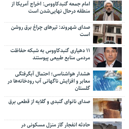
امام جمعه گنبدکاووس: اخراج آمریکا از
منطقه درحال نهایی‌شدن است
صدای شهروند: تیرهای چراغ برق روشن
است
۱۱ دهیاری گنبدکاووس به شبکه حفاظت
مردمی منابع طبیعی پیوستند
هشدار هواشناسی؛ احتمال آبگرفتگی
معابر و افزایش ناگهانی آب رودخانه‌ها در
گلستان
صدای نانوای گنبدی و گلایه از قطعی برق
حادثه انفجار گاز منزل مسکونی در