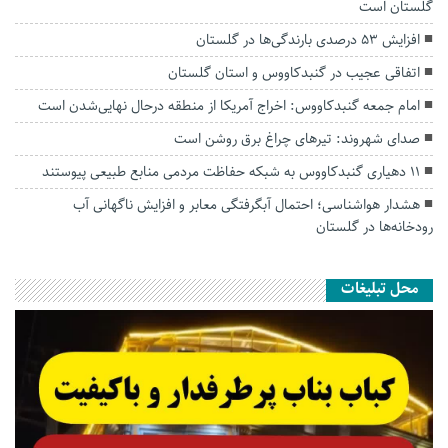
گلستان است
افزایش ۵۳ درصدی بارندگی‌ها در گلستان
اتفاقی عجیب در‌ گنبدکاووس و استان گلستان
امام جمعه گنبدکاووس: اخراج آمریکا از منطقه درحال نهایی‌شدن است
صدای شهروند: تیرهای چراغ برق روشن است
۱۱ دهیاری گنبدکاووس به شبکه حفاظت مردمی منابع طبیعی پیوستند
هشدار هواشناسی؛ احتمال آبگرفتگی معابر و افزایش ناگهانی آب
رودخانه‌ها در گلستان
محل تبلیغات