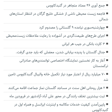
جمع آوری 46 معتاد متجاهر در گنبدكاووس
فاجعه زیست محیطی ناشی از خشکی خلیج گرگان در انتظار استان‌های
شمالی
چهارشنبه‌سوری نیامده ۹ گلستانی را مصدوم کرد
اجرای طرح‌های طبیعت‌گردی در آشوراده با رعایت ملاحظات زیست‌محیطی
۳ کارت بانکی در جیب هر ایرانی
جدال گلستان با پدیده بیابانی‌ شدن، معضلی که باید جدی گرفت.
آغاز به کار نخستین نمایشگاه اختصاصی توانمندی‌های صادراتی
ترکمنستان
۷۰ میلیارد ریال از اعتبار مورد نیاز تکمیل خانه والیبال گنبدکاووس تامین
شد
۲ هزار روحانی اهل سنت در مساجد گلستان نماز جماعت اقامه می‌کنند
ثبت بیشترین تخلف رانندگی در محور علی آباد-آزادشهر در فروردین ماه
پایین‌آمدن کیفیت خدمات مکالمه و اینترنت ایرانسل و همراه اول در
گنبدکاووس