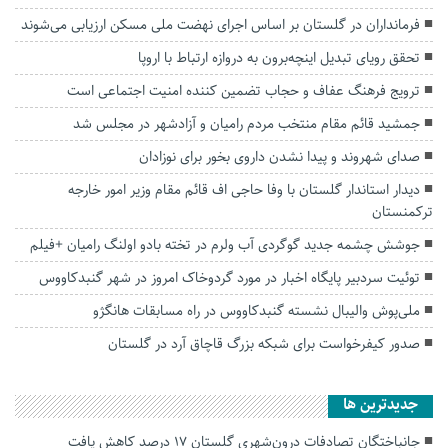
فرمانداران در گلستان بر اساس اجرای نهضت ملی مسکن ارزیابی می‌شوند
تحقق رویای تبدیل اینچه‌برون به دروازه ارتباط با اروپا
ترویج فرهنگ عفاف و حجاب تضمین کننده امنیت اجتماعی است
جمشید قائم مقام منتخب مردم رامیان و آزادشهر در مجلس شد
صدای شهروند و پیدا نشدن داروی بخور برای نوزادان
دیدار استاندار گلستان با وفا حاجی اف قائم مقام وزیر امور خارجه
ترکمنستان
جوشش چشمه جدید گوگردی آب ولرم در تخته بادو اولنگ رامیان +فیلم
توئیت سردبیر پایگاه اخبار در مورد گردوخاک امروز در شهر گنبدکاووس
ملی‌پوش والیبال نشسته گنبدکاووس در راه مسابقات هانگژو
صدور کیفرخواست برای شبکه بزرگ قاچاق آرد در گلستان
جديدترين ها
جانباختگان تصادفات درون‌شهری گلستان ۱۷ درصد کاهش یافت