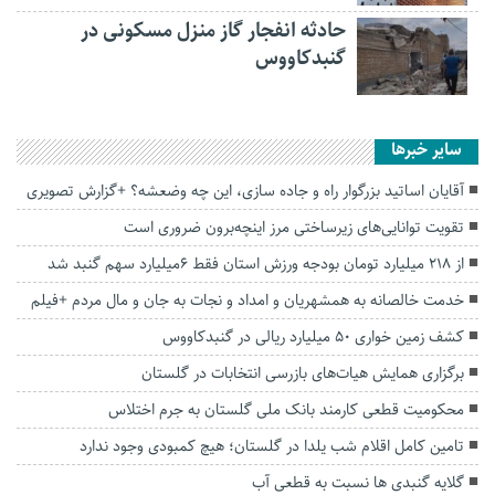
حادثه انفجار گاز منزل مسکونی در
گنبدکاووس
سایر خبرها
آقایان اساتید بزرگوار راه و جاده سازی، این چه وضعشه؟ +گزارش تصویری
تقویت توانایی‌های زیرساختی مرز اینچه‌برون ضروری است
از 218 میلیارد تومان بودجه ورزش استان فقط 6میلیارد سهم گنبد شد
خدمت خالصانه به همشهریان و امداد و نجات به جان و مال مردم +فیلم
کشف زمین خواری ۵۰ میلیارد ریالی در گنبدکاووس
برگزاری همایش هیات‌های بازرسی انتخابات در گلستان
محکومیت قطعی کارمند بانک ملی گلستان به جرم اختلاس
تامین کامل اقلام شب یلدا در گلستان؛ هیچ کمبودی وجود ندارد
گلایه گنبدی ها نسبت به قطعی آب