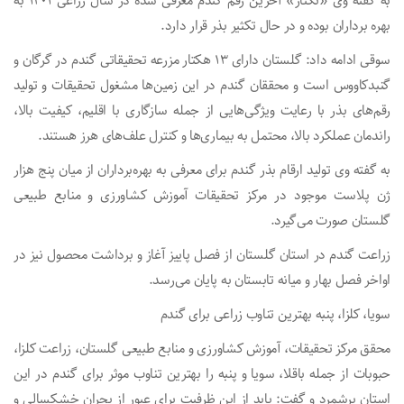
به گفته وی «تکتاز» آخرین رقم گندم معرفی شده در سال زراعی ۱۴۰۱ به
بهره برداران بوده و در حال تکثیر بذر قرار دارد.
سوقی ادامه داد: گلستان دارای ۱۳ هکتار مزرعه تحقیقاتی گندم در گرگان و
گنبدکاووس است و محققان گندم در این زمین‌ها مشغول تحقیقات و تولید
رقم‌های بذر با رعایت ویژگی‌هایی از جمله سازگاری با اقلیم، کیفیت بالا،
راندمان عملکرد بالا، محتمل به بیماری‌ها و کنترل علف‌های هرز هستند.
به گفته وی تولید ارقام بذر گندم برای معرفی به بهره‌برداران از میان پنج هزار
ژن پلاست موجود در مرکز تحقیقات آموزش کشاورزی و منابع طبیعی
گلستان صورت می‌گیرد.
زراعت گندم در استان گلستان از فصل پاییز آغاز و برداشت محصول نیز در
اواخر فصل بهار و میانه تابستان به پایان می‌رسد.
سویا، کلزا، پنبه بهترین تناوب زراعی برای گندم
محقق مرکز تحقیقات، آموزش کشاورزی و منابع طبیعی گلستان، زراعت کلزا،
حبوبات از جمله باقلا، سویا و پنبه را بهترین تناوب موثر برای گندم در این
استان برشمرد و گفت: باید از این ظرفیت برای عبور از بحران خشکسالی و