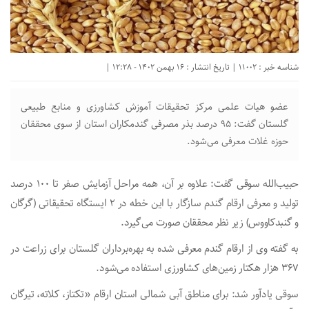
شناسه خبر : 11002 | تاریخ انتشار : 16 بهمن 1402 - 12:28 |
عضو هیات علمی مرکز تحقیقات آموزش کشاورزی و منابع طبیعی
گلستان گفت: ۹۵ درصد بذر مصرفی گندمکاران استان از سوی محققان
حوزه غلات معرفی می‌شود.
حبیب‌الله سوقی گفت: علاوه بر آن، همه مراحل آزمایش صفر تا ۱۰۰ درصد
تولید و معرفی ارقام گندم سازگار با این خطه در ۲ ایستگاه تحقیقاتی (گرگان
و گنبدکاووس) زیر نظر محققان صورت می‌گیرد.
به گفته وی از ارقام گندم معرفی شده به بهره‌برداران گلستان برای زراعت در
۳۶۷ هزار هکتار زمین‌های کشاورزی استفاده می‌شود.
سوقی یادآور شد: برای مناطق آبی شمالی استان ارقام «تکتاز، کلاته، تیرگان