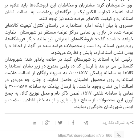
وی خاطرنشان کرد: مشتریان و مخاطبان این فروشگاه‌ها باید علاوه بر
نماد اعتماد تجارت الکترونیک و درگاه‌های پرداخت، به اصالت نشان
استاندارد و کیفیت کالاهای عرضه شده نیز توجه کنند.
خسروی با بیان اینکه اداره استاندارد در راستای کنترل کیفیت کالاهای
عرضه شده در بازار، بر تمامی مراکز عرضه مستقر در شهرستان نظارت
خواهد داشت؛ گفت: فروشگاه‌های اینترنتی نیز مانند دیگر فروشگاه‌ها،
زیرذره‌بین استاندارد است و محصولات عرضه شده در آنها، از لحاظ دارا
بودن نشان استاندارد، پایش و نظارت می‌شود.
رئیس اداره استاندارد شهرستان گنبد در خاتمه یادآور شد: شهروندان
گلستانی می توانند با ارسال کد ده رقمی مندرج در زیر نشان استاندارد
کالاها به سامانه پیامکی 10001517، به صورت رایگان از اصالت علامت
استاندارد روی محصول اطمینان حاصل نمایند و چنان چه موردی در
اصالت این نشان وجود داشت، با ارسال پیامک به سامانه 30001517 یا
تماس با سامانه تلفنی 1517، ضمن ذکر نام و محل توزیع کالا، به جمع
آوری این محصولات از سطح بازار، یاری و از به خطر افتادن سلامت و
ایمنی شهروندان جلوگیری نمایند.
به اشتراک بگذارید :
https://akhbaregonbad.ir/?p=666