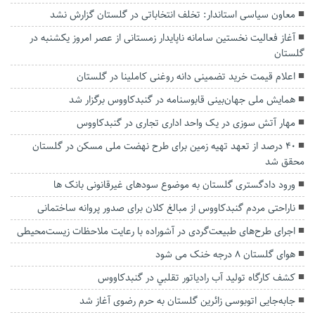
معاون سیاسی استاندار: تخلف انتخاباتی در گلستان گزارش نشد
آغاز فعالیت نخستین سامانه ناپایدار زمستانی از عصر امروز یکشنبه در
گلستان
اعلام قیمت خرید تضمینی دانه روغنی کاملینا در گلستان
همایش ملی جهان‌بینی قابوسنامه در گنبدکاووس برگزار شد
مهار آتش سوزی در یک واحد اداری تجاری در گنبدکاووس
۴۰ درصد از تعهد تهیه زمین برای طرح نهضت ملی مسکن در گلستان
محقق شد
ورود دادگستری گلستان به موضوع سودهای غیرقانونی بانک ها
ناراحتی مردم گنبدکاووس از مبالغ کلان برای صدور پروانه ساختمانی
اجرای طرح‌های طبیعت‌گردی در آشوراده با رعایت ملاحظات زیست‌محیطی
هوای گلستان ۸ درجه خنک می شود
کشف کارگاه توليد آب رادياتور تقلبي در گنبدکاووس
جابه‌جایی اتوبوسی زائرین گلستان به حرم رضوی آغاز شد