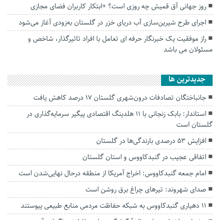
روز جهانی آق قمیش چه روزی است؟ +ابتکار کاربران فضای مجازی
اجرای طرح شیرین‌سازی آب دریای خزر در گلستان به‌زودی آغاز می‌شود
راز موفقیت یک خبرنگار حرفه ای تعامل با افراد تاثیرگذار، شاخص و
مسئولان می باشد
جديدترين ها
جانباختگان تصادفات درون‌شهری گلستان ۱۷ درصد کاهش یافت
استاندار: بابک زنجانی با ۱۱ هلدینگ اقتصادی پیگیر سرمایه‌گذاری در
گلستان است
افزایش ۵۳ درصدی بارندگی‌ها در گلستان
اتفاقی عجیب در‌ گنبدکاووس و استان گلستان
امام جمعه گنبدکاووس: اخراج آمریکا از منطقه درحال نهایی‌شدن است
صدای شهروند: تیرهای چراغ برق روشن است
۱۱ دهیاری گنبدکاووس به شبکه حفاظت مردمی منابع طبیعی پیوستند