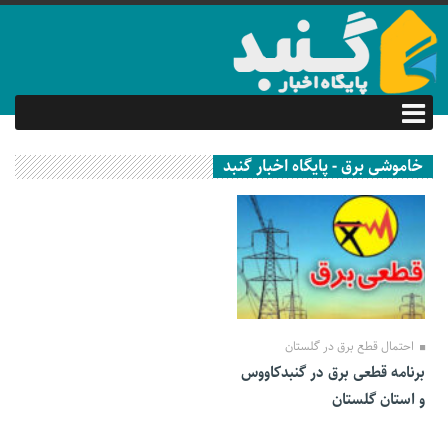
خاموشی برق - پایگاه اخبار گنبد
07 بهمن 1399
احتمال قطع برق در گلستان
برنامه قطعی برق در گنبدکاووس
و استان گلستان