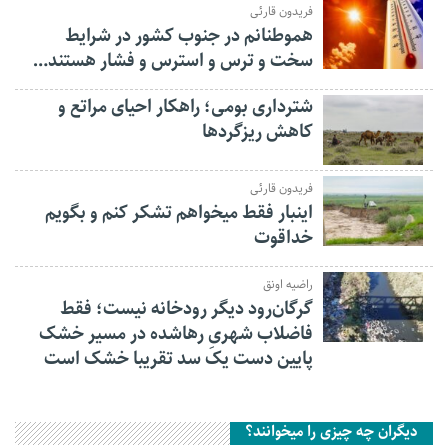
فریدون قارئی
هموطنانم در جنوب کشور در شرایط
سخت و ترس و استرس و فشار هستند…
شترداری بومی؛ راهکار احیای مراتع و
کاهش ریزگردها
فریدون قارئی
اینبار فقط میخواهم تشکر کنم و بگویم
خداقوت
راضیه اونق
گرگان‌رود دیگر رودخانه نیست؛ فقط
فاضلاب شهریِ رهاشده در مسیر خشک
پایین دست یک سد تقریبا خشک است
دیگران چه چیزی را میخوانند؟