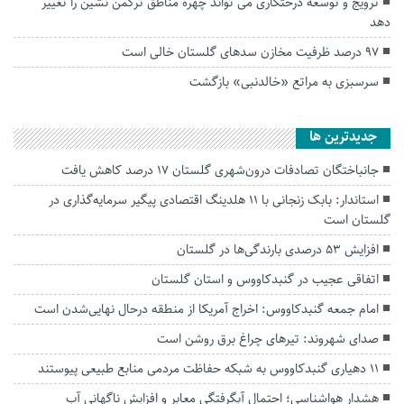
ترویج و توسعه درختکاری می تواند چهره مناطق ترکمن نشین را تغییر
دهد
۹۷ درصد ظرفیت مخازن سدهای گلستان خالی است
سرسبزی به مراتع «خالدنبی» بازگشت
جديدترين ها
جانباختگان تصادفات درون‌شهری گلستان ۱۷ درصد کاهش یافت
استاندار: بابک زنجانی با ۱۱ هلدینگ اقتصادی پیگیر سرمایه‌گذاری در
گلستان است
افزایش ۵۳ درصدی بارندگی‌ها در گلستان
اتفاقی عجیب در‌ گنبدکاووس و استان گلستان
امام جمعه گنبدکاووس: اخراج آمریکا از منطقه درحال نهایی‌شدن است
صدای شهروند: تیرهای چراغ برق روشن است
۱۱ دهیاری گنبدکاووس به شبکه حفاظت مردمی منابع طبیعی پیوستند
هشدار هواشناسی؛ احتمال آبگرفتگی معابر و افزایش ناگهانی آب