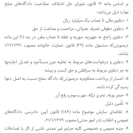
بر اساس ماده ۱۲ قانون شورای حل اختلاف، صلاحیت دادگاه‌های صلح
موارد ذیل می‌باشد:
۱- دعاوی مالی تا نصاب یک میلیارد ریال
۲- دعاوی حقوقی تصرف عدوانی، مزاحمت و ممانعت از حق
۳- دعاوی راجع به جهیزیه، مهریه و نفقه تا نصاب مقرر در بند (۱) این ماده
درصورتی‌که مشمول ماده (۲۹) قانون حمایت خانواده مصوب ۱/۱۲/۱۳۹۱
نباشد.
۴- دعاوی و درخواست‌های مربوط به تخلیه عین مستأجره و تعدیل اجاره‌بها
به جز دعاوی مربوط به سرقفلی و حق کسب و پیشه
۵- اعسار از پرداخت محکوم‌به درصورتی‌که دادگاه صلح نسبت به اصل دعوا
رسیدگی کرده باشد.
۶- حصر ورثه، تحریر ترکه، مهر و موم و رفع آن
۷- تأمین دلیل
۸- تقاضای سازش موضوع ماده (١٨۶) قانون آیین دادرسی دادگاه‌های
عمومی و انقلاب (در امور مدنی) مصوب ۲۱/۱/۱۳۷۹،
۹- جنبه عمومی و خصوصی کلیه جرایم غیر عمدی ناشی از کار یا تصادفات