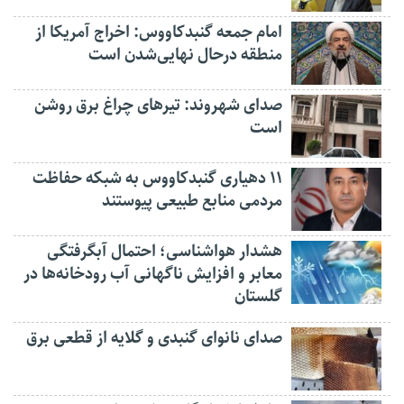
امام جمعه گنبدکاووس: اخراج آمریکا از
منطقه درحال نهایی‌شدن است
صدای شهروند: تیرهای چراغ برق روشن
است
۱۱ دهیاری گنبدکاووس به شبکه حفاظت
مردمی منابع طبیعی پیوستند
هشدار هواشناسی؛ احتمال آبگرفتگی
معابر و افزایش ناگهانی آب رودخانه‌ها در
گلستان
صدای نانوای گنبدی و گلایه از قطعی برق