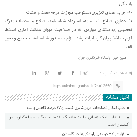
رانندگی
۱۰- جرایم عمدی تعزیری مستوجب مجازات درجه هفت و هشت
۱۱- دعاوی اصلاح شناسنامه، استرداد شناسنامه، اصلاح مشخصات مدرک
تحصیلی (به‌استثنای مواردی که در صلاحیت دیوان عدالت اداری است)،
الزام به اخذ پایان کار، اثبات رشد، الزام به صدور شناسنامه، تصحیح و تغییر
نام.
منبع خبر : باشگاه خبرنگاران جوان
به اشتراک بگذارید :
https://akhbaregonbad.ir/?p=12650
اخبار مشابه
جانباختگان تصادفات درون‌شهری گلستان ۱۷ درصد کاهش یافت
استاندار: بابک زنجانی با ۱۱ هلدینگ اقتصادی پیگیر سرمایه‌گذاری در
گلستان است
افزایش ۵۳ درصدی بارندگی‌ها در گلستان