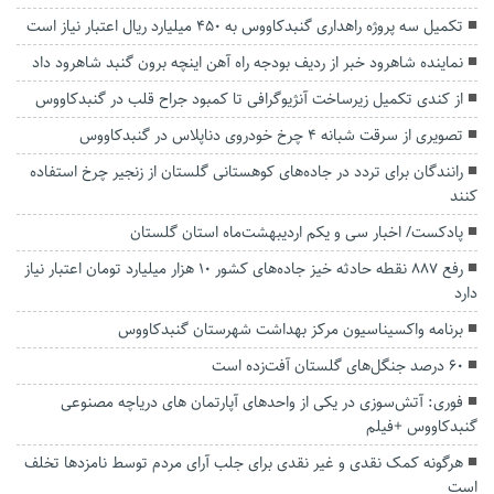
تکمیل سه پروژه‌ راهداری گنبدکاووس به ۴۵۰ میلیارد ریال اعتبار نیاز است
نماینده شاهرود خبر از ردیف بودجه راه آهن اینچه برون گنبد شاهرود داد
از کندی تکمیل زیرساخت‌ آنژیوگرافی تا کمبود جراح قلب در گنبدکاووس
تصویری از سرقت شبانه ۴ چرخ خودروی دناپلاس در گنبدکاووس
رانندگان برای تردد در جاده‌های کوهستانی گلستان از زنجیر چرخ استفاده
کنند
پادکست/ اخبار سی و یکم اردیبهشت‌ماه استان گلستان
رفع ۸۸۷ نقطه حادثه خیز جاده‌های کشور ۱۰ هزار میلیارد تومان اعتبار نیاز
دارد
برنامه واکسیناسیون مرکز بهداشت شهرستان گنبدکاووس
۶۰ درصد جنگل‌های گلستان آفت‌زده است
فوری: آتش‌سوزی در یکی از واحدهای آپارتمان های دریاچه مصنوعی
گنبدکاووس +فیلم
هرگونه کمک نقدی و غیر نقدی برای جلب آرای مردم توسط نامزد‌ها تخلف
است