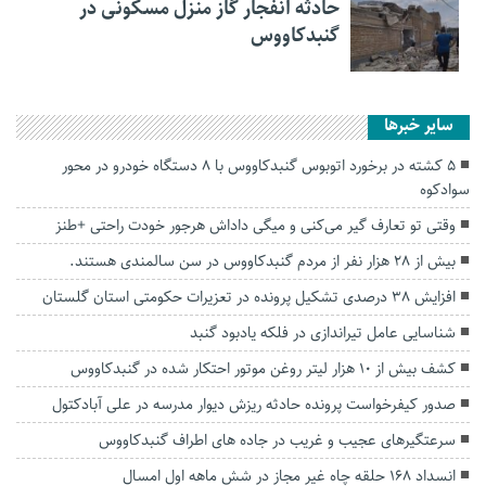
حادثه انفجار گاز منزل مسکونی در
گنبدکاووس
سایر خبرها
۵ کشته در برخورد اتوبوس گنبدکاووس با ۸ دستگاه خودرو در محور
سوادکوه
وقتی تو تعارف گیر می‌کنی و میگی داداش هرجور خودت راحتی +طنز
بیش از ۲۸ هزار نفر از مردم گنبدکاووس در سن سالمندی هستند.
افزایش ۳۸ درصدی تشکیل پرونده در تعزیرات حکومتی استان گلستان
شناسایی عامل تیراندازی در فلکه یادبود گنبد
کشف بیش از ۱۰ هزار لیتر روغن موتور احتکار شده در گنبدکاووس
صدور کیفرخواست پرونده حادثه ریزش دیوار مدرسه در علی آبادکتول
سرعتگیرهای عجیب و غریب در جاده های اطراف گنبدکاووس
انسداد ۱۶۸ حلقه چاه غیر مجاز در شش ماهه اول امسال