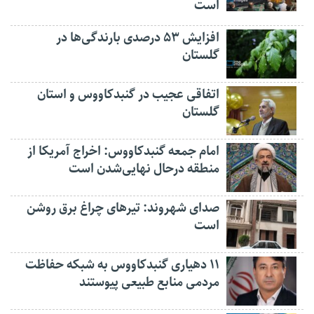
است
افزایش ۵۳ درصدی بارندگی‌ها در
گلستان
اتفاقی عجیب در‌ گنبدکاووس و استان
گلستان
امام جمعه گنبدکاووس: اخراج آمریکا از
منطقه درحال نهایی‌شدن است
صدای شهروند: تیرهای چراغ برق روشن
است
۱۱ دهیاری گنبدکاووس به شبکه حفاظت
مردمی منابع طبیعی پیوستند