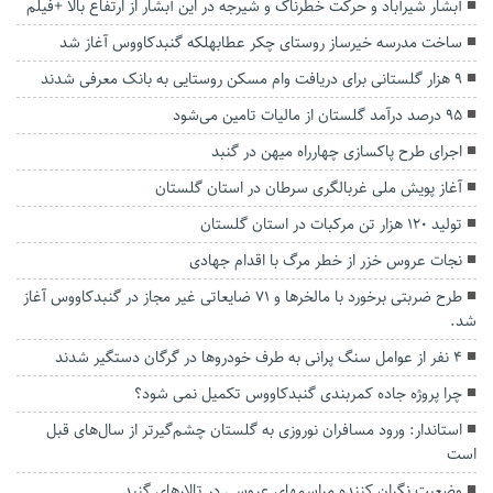
آبشار شیرآباد و حرکت خطرناک و شیرجه در این آبشار از ارتفاع بالا +فیلم
ساخت مدرسه خیرساز روستای چکر عطابهلکه گنبدکاووس آغاز شد
۹ هزار گلستانی برای دریافت وام مسکن روستایی به بانک معرفی شدند
۹۵ درصد درآمد گلستان از مالیات تامین می‌شود
اجرای طرح پاکسازی چهارراه میهن در گنبد
آغاز پویش ملی غربالگری سرطان در استان گلستان
تولید ۱۲۰ هزار تن مرکبات در استان گلستان
نجات عروس خزر از خطر مرگ با اقدام جهادی
طرح ضربتی برخورد با مالخرها و ۷۱ ضایعاتی غیر مجاز در گنبدکاووس آغاز
شد.
۴ نفر از عوامل سنگ پرانی به طرف خودروها در گرگان دستگیر شدند
چرا پروژه جاده کمربندی گنبدکاووس تکمیل نمی شود؟
استاندار: ورود مسافران نوروزی به گلستان چشم‌گیرتر از سال‌های قبل
است
وضعیت نگران کننده مراسمهای عروسی در تالارهای گنبد