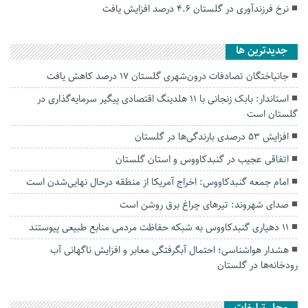
نرخ فرزندآوری در گلستان ۴.۶ درصد افزایش یافت
جديدترين ها
جانباختگان تصادفات درون‌شهری گلستان ۱۷ درصد کاهش یافت
استاندار: بابک زنجانی با ۱۱ هلدینگ اقتصادی پیگیر سرمایه‌گذاری در
گلستان است
افزایش ۵۳ درصدی بارندگی‌ها در گلستان
اتفاقی عجیب در‌ گنبدکاووس و استان گلستان
امام جمعه گنبدکاووس: اخراج آمریکا از منطقه درحال نهایی‌شدن است
صدای شهروند: تیرهای چراغ برق روشن است
۱۱ دهیاری گنبدکاووس به شبکه حفاظت مردمی منابع طبیعی پیوستند
هشدار هواشناسی؛ احتمال آبگرفتگی معابر و افزایش ناگهانی آب
رودخانه‌ها در گلستان
محل تبلیغات