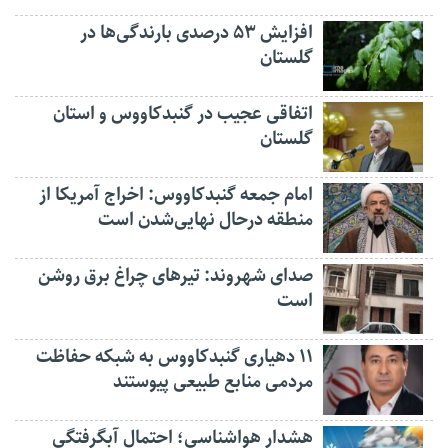
افزایش ۵۳ درصدی بارندگی‌ها در
گلستان
اتفاقی عجیب در‌ گنبدکاووس و استان
گلستان
امام جمعه گنبدکاووس: اخراج آمریکا از
منطقه درحال نهایی‌شدن است
صدای شهروند: تیرهای چراغ برق روشن
است
۱۱ دهیاری گنبدکاووس به شبکه حفاظت
مردمی منابع طبیعی پیوستند
هشدار هواشناسی؛ احتمال آبگرفتگی