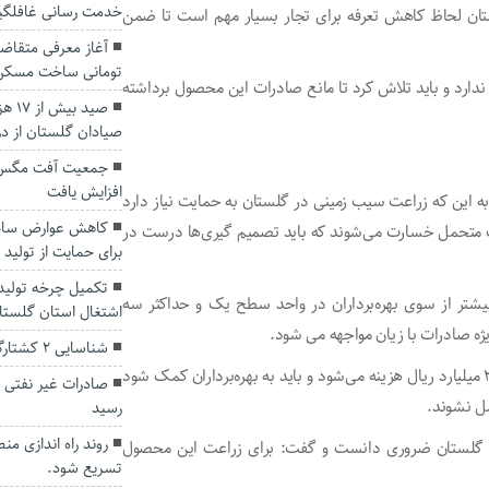
خدمت رسانی غافلگی
تان لحاظ کاهش تعرفه برای تجار بسیار مهم است تا ضمن
تومانی ساخت مسکن
 ندارد و باید تلاش کرد تا مانع صادرات این محصول برداشته
صید 
صیادان گلستان از در
جمعیت آفت مگس مد
افزایش یافت
به این که زراعت سیب زمینی در گلستان به حمایت نیاز دارد
کاهش عوارض ساخت
ات متحمل خسارت می‌شوند که باید تصمیم گیری‌ها درست در
برای حمایت از تولید
تکمیل چرخه تولید 
شتر از سوی بهره‌برداران در واحد سطح یک و حداکثر سه
اشتغال استان گلستا
یژه صادرات با زیان مواجهه می شود.
شناسایی ۲ کشتارگاه غیر مجاز در گنبدکاووس
وی ادامه داد: در این استان برای تولید هر هکتار سیب زمینی ۲ میلیارد ریال هزینه می‌شود و باید به بهره‌برداران کمک شود
مل نشوند.
رسید
روند راه اندازی من
در گلستان ضروری دانست و گفت: برای زراعت این محصول
تسریع شود.