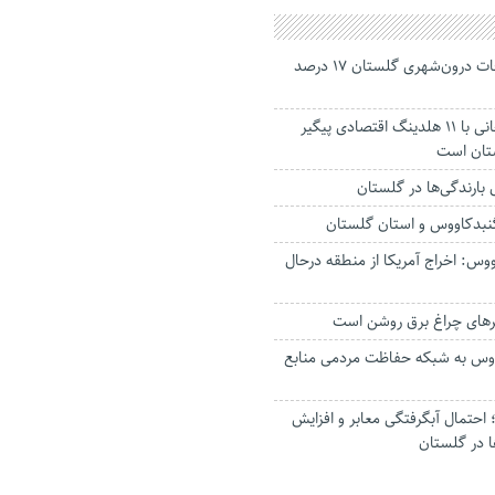
جانباختگان تصادفات درون‌شهری گلستان ۱۷ درصد
استاندار: بابک زنجانی با ۱۱ هلدینگ اقتصادی پیگیر
ستان است
گنبدکاووس و استان گلستان
وس: اخراج آمریکا از منطقه درحال
رهای چراغ برق روشن است
اووس به شبکه حفاظت مردمی منابع
حتمال آبگرفتگی معابر و افزایش
ا در گلستان