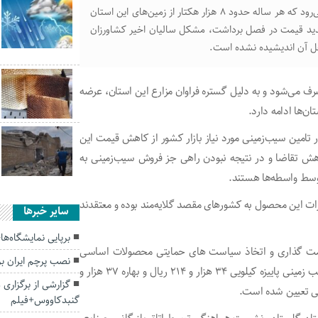
گلستان از قطب‌های مهم تولید سیب‌زمینی کشور به شمار می‌رود که هر ساله حدود ۸ هزار هکتار از زمین‌های این استان
شدید قیمت در فصل برداشت، مشکل سالیان اخیر کشاورزان
حل آن اندیشیده نشده است.
صرف می‌شود و به دلیل گستره فراوان مزارع این استان، عرضه
‌ها ادامه دارد.
 تامین سیب‌زمینی مورد نیاز بازار کشور از کاهش قیمت این
اهش تقاضا و در نتیجه نبودن راهی جز فروش سیب‌زمینی به
وسط واسطه‌ها هستند.
ات این محصول به کشورهای مقصد گلایه‌مند بوده و معتقدند
سایر خبرها
برپایی نمایشگاه‌ه
ت گذاری و اتخاذ سیاست های حمایتی محصولات اساسی
نصب پرچم ایران بر سردر منازل
کشاورزی تعیین می‌شود که برای سال زراعی ۱۴۰۱ – ۱۴۰۲، سیب زمینی پاییزه کیلویی ۳۴ هزار و ۲۱۴ ریال و بهاره ۳۷ هزار و
گزارشی از برگزاری م
گنبدکاووس+فیلم