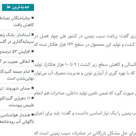
جديدترين ها
کاهش یافت
اورزی گفت: زراعت سیب زمینی در کشور طی چهار فصل در
سرمایه‌گذاری در گل
استان های مستعد انجام می‌شود که در سال زراعی برنامه‌ریزی کشت و تولید این محصول در سطح ۱۴۲ هزار هکتار شده که
افزایش ۵۳ درصدی بارندگی‌ها در گلستان
اتفاقی عجیب در‌ 
حسین اصغری افزود:طی ۲ سال زراعی قبل به دلیل بروز خشکسالی و کاهش سطح زیر کشت ( ۹ تا ۱۰ هزار هکتار)، تولید
امام جمعه گنبدکاو
۵ میلیون تُن کاهش داشته که با بهره گیری از آبیاری نوین و مدیریت مصرف آب می‌توان
نهایی‌شدن است
صدای شهروند: تی
ینی صورت گیرد که ضمن تامین تولید داخلی، صادرات هم انجام
۱۱ دهیاری گنبدک
طبیعی پیوستند
یب زمینی را یک نیاز اساسی دانست و گفت: باید برای اجرای
هشدار هواشناسی؛ ا
ناگهانی آب رودخانه‌ه
 برای حل مشکل بازرگانی در صادرات سیب زمینی است که