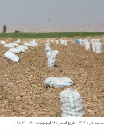
شناسه خبر : 7102 | تاریخ انتشار : 09 اردیبهشت 1402 - 15:13 |