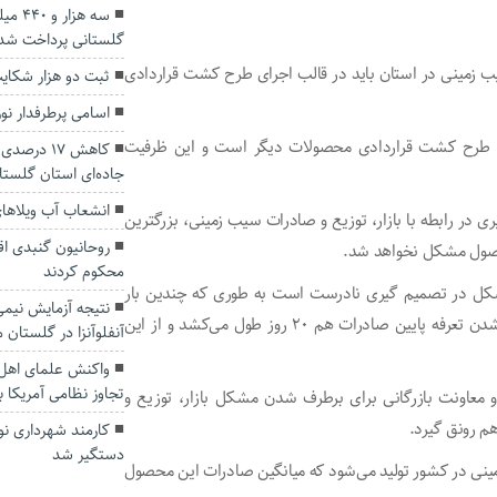
سه هز
گلستانی پرداخت شد
زمینی در استان باید در قالب اجرای طرح کشت قراردادی
ثبت دو هزار شکای
اسامی پرطرفدار نو
ای طرح کشت قراردادی محصولات دیگر است و این ظرفیت
کاهش ۱۷ د
جاده‌ای استان گلستا
انشعاب آب ویلاها
در رابطه با بازار، توزیع و صادرات سیب زمینی، بزرگترین
روحانیون گنبدی اق
حصول مشکل نخواهد شد.
محکوم کردند
شکل در تصمیم گیری نادرست است به طوری که چندین بار
نتیجه آزمایش نیم
تعرفه صادرات سیب زمینی بالا و پایین می‌شود حتی اجرایی شدن تعرفه پایین صادرات هم ۲۰ روز طول می‌کشد و از این
آنفلوآنزا در گلستان
واکنش علمای اهل 
تجاوز نظامی آمریکا 
معاونت بازرگانی برای برطرف شدن مشکل بازار، توزیع و
م رونق گیرد.
کارمند شهرداری نو
دستگیر شد
ن و ۳۵۰ هزار تُن تولید سیب زمینی در کشور تولید می‌شود که میانگین صادرات این محصول