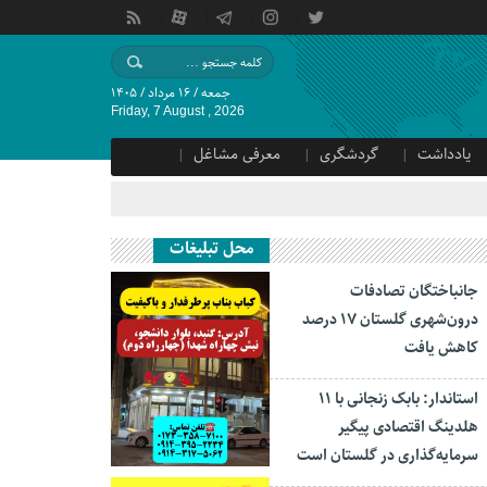
جمعه / ۱۶ مرداد / ۱۴۰۵
Friday, 7 August , 2026
یادداشت
گردشگری
معرفی مشاغل
محل تبلیغات
جانباختگان تصادفات
درون‌شهری گلستان ۱۷ درصد
کاهش یافت
استاندار: بابک زنجانی با ۱۱
هلدینگ اقتصادی پیگیر
سرمایه‌گذاری در گلستان است