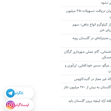
ر نشود
آغاز معرفی متقاضیان دریافت تسهیلات۳۵۰ میلیون
بیش از ۱۷ هزار کیلوگرم انواع ماهی؛ سهم
یای خزر
یترانه‌ای در گلستان روبه
مانی، گام عملی شهرداری گرگان
 مسکن
میگو، مسیر خودکفایی، ارزآوری و
ن
صادرات غیر نفتی گلستان به بیش از ۲۷۰ میلیون دلار
تلگرام
طقه آزاد اینچه برون گلستان باید
اینستاگرام