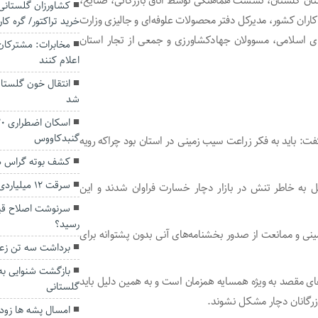
ستان گلستان، نشست هماهنگی توسط اتاق بازرگانی، صنایع،
کشاورزان گلستانی
ران کشور، مدیرکل دفتر محصولات علوفه‌ای و جالیزی وزارت
خرید تراکتور/ گره ک
ای اسلامی، مسوولان جهادکشاورزی و جمعی از تجار استان
مخابرات: مشترکان،
اعلام کنند
انتقال خون گلستا
شد
گنبدکاووس
ت: باید به فکر زراعت سیب زمینی در استان بود چراکه رویه
کشف بوته گراس در
سرقت ۱۲ میلیاردی طلا در گرگان
ل به خاطر تنش در بازار دچار خسارت فراوان شدند و این
سرنوشت اصلاح قی
رسید؟
نی و ممانعت از صدور بخشنامه‌های آنی بدون پشتوانه برای
برداشت سه تن زعفر
های مقصد به ویژه همسایه همزمان است و به همین دلیل باید
گلستانی
ازرگانان دچار مشکل نشوند.
امسال پشه ها زود