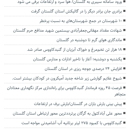
ورود سامانه سیبری به گلستان/ هوا سرد و ارتفاعات برفی می شود
برادری جان برادر دیگر را در گالیکش استان گلستان گرفت
۱۰ شهرستان در جمع شهرستان‌های به نسبت پرخطر
شهادت مقداد مهقانی‌جعفرآبادی بیستمین شهید مدافع حرم گلستان
ماندگاری هوای گرم تا دوشنبه در گلستان
۱۸ هزار تن تخم‌مرغ و خوراک آبزیان از گنبدکاووس صادر شد
یکشنبه و دوشنبه؛ آغاز با تاخیر ادارات و مدارس گلستان
افزایش ۲۴ درصدی جوجه ریزی در استان گلستان
شیوع علایم گوارشی زیر شاخه جدید اُمیکرون در کودکان بیشتر است.
فرصت ۴۵ روزه فرماندار گنبدکاووس برای راه‌اندازی مرکز نگهداری معتادان
متجاهر
پیش بینی بارش باران در گلستان/بارش برف در ارتفاعات
محور علی آبادکتول به گرگان پرترددترین محور ارتباطی استان گلستان
گنبدکاووس با کمبود ۲۷۵ لیتر برثانیه آب آشامیدنی مواجه است