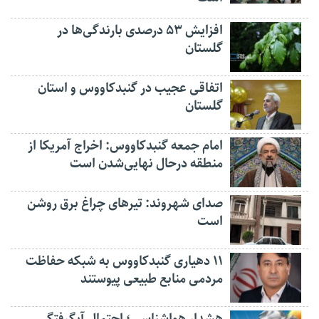
افزایش ۵۳ درصدی بارندگی‌ها در
گلستان
اتفاقی عجیب در‌ گنبدکاووس و استان
گلستان
امام جمعه گنبدکاووس: اخراج آمریکا از
منطقه درحال نهایی‌شدن است
صدای شهروند: تیرهای چراغ برق روشن
است
۱۱ دهیاری گنبدکاووس به شبکه حفاظت
مردمی منابع طبیعی پیوستند
هشدار هواشناسی؛ احتمال آبگرفتگی