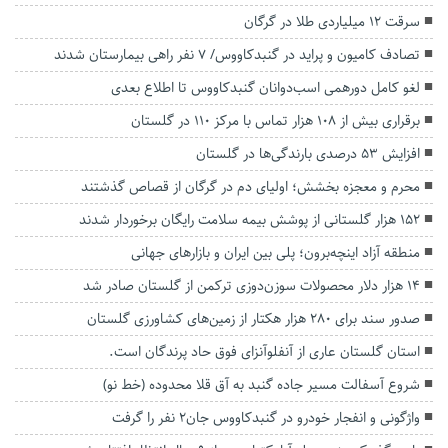
سرقت ۱۲ میلیاردی طلا در گرگان
تصادف کامیون و پراید در گنبدکاووس/ ۷ نفر راهی بیمارستان شدند
لغو کامل دورهمی اسب‌دوانان گنبدکاووس تا اطلاع بعدی
برقراری بیش از ۱۰۸ هزار تماس با مرکز ۱۱۰ در گلستان
افزایش ۵۳ درصدی بارندگی‌ها در گلستان
محرم و معجزه بخشش؛ اولیای دم در گرگان از قصاص گذشتند
۱۵۲ هزار گلستانی از پوشش بیمه سلامت رایگان برخوردار شدند
منطقه آزاد اینچه‌برون؛ پلی بین ایران و بازارهای جهانی
۱۴ هزار دلار محصولات سوزن‌دوزی ترکمن از گلستان صادر شد
صدور سند برای ۲۸۰ هزار هکتار از زمین‌های کشاورزی گلستان
استان گلستان عاری از آنفلوآنزای فوق حاد پرندگان است.
شروع آسفالت مسیر جاده گنبد به آق قلا محدوده (خط نو)
واژگونی و انفجار خودرو در گنبدکاووس جان2 نفر را گرفت