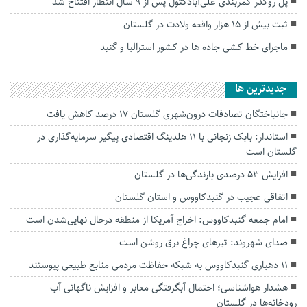
پل روگذر کمربندی علی‌آبادکتول پس از ۹ سال انتظار افتتاح شد
ثبت بیش از ۱۵ هزار واقعه ولادت در گلستان
ماجرای خط کشی جاده ها در کشور استرالیا و گنبد
جديدترين ها
جانباختگان تصادفات درون‌شهری گلستان ۱۷ درصد کاهش یافت
استاندار: بابک زنجانی با ۱۱ هلدینگ اقتصادی پیگیر سرمایه‌گذاری در
گلستان است
افزایش ۵۳ درصدی بارندگی‌ها در گلستان
اتفاقی عجیب در‌ گنبدکاووس و استان گلستان
امام جمعه گنبدکاووس: اخراج آمریکا از منطقه درحال نهایی‌شدن است
صدای شهروند: تیرهای چراغ برق روشن است
۱۱ دهیاری گنبدکاووس به شبکه حفاظت مردمی منابع طبیعی پیوستند
هشدار هواشناسی؛ احتمال آبگرفتگی معابر و افزایش ناگهانی آب
رودخانه‌ها در گلستان