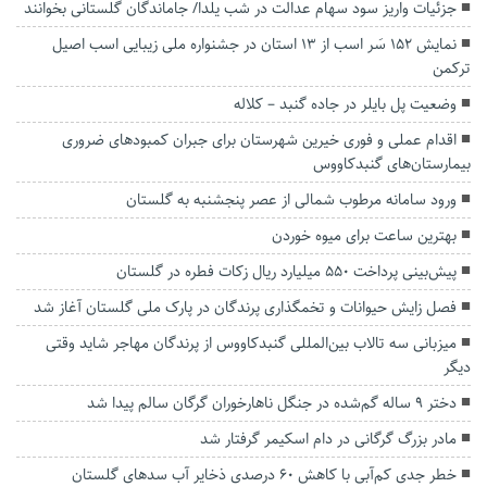
جزئیات واریز سود سهام عدالت در شب یلدا/ جاماندگان گلستانی بخوانند
نمایش ۱۵۲ سَر اسب از ۱۳ استان در جشنواره ملی زیبایی اسب اصیل
ترکمن
وضعیت پل بایلر در جاده گنبد – کلاله
اقدام عملی و فوری خیرین شهرستان برای جبران کمبودهای ضروری
بیمارستان‌های گنبدکاووس
ورود سامانه مرطوب شمالی از عصر پنجشنبه به گلستان
بهترین ساعت برای میوه خوردن
پیش‌بینی پرداخت ۵۵۰ میلیارد ریال زکات فطره در گلستان
فصل زایش‌ حیوانات و تخمگذاری پرندگان در پارک ملی گلستان آغاز شد
میزبانی سه تالاب‌ بین‌المللی گنبدکاووس از پرندگان مهاجر شاید وقتی
دیگر
دختر ۹ ساله گم‌شده در جنگل ناهارخوران گرگان سالم پیدا شد
مادر بزرگ گرگانی در دام اسکیمر گرفتار شد
خطر جدی کم‌آبی با کاهش ۶۰ درصدی ذخایر آب سدهای گلستان