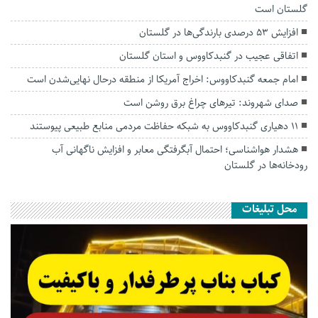
گلستان است
افزایش ۵۳ درصدی بارندگی‌ها در گلستان
اتفاقی عجیب در‌ گنبدکاووس و استان گلستان
امام جمعه گنبدکاووس: اخراج آمریکا از منطقه درحال نهایی‌شدن است
صدای شهروند: تیرهای چراغ برق روشن است
۱۱ دهیاری گنبدکاووس به شبکه حفاظت مردمی منابع طبیعی پیوستند
هشدار هواشناسی؛ احتمال آبگرفتگی معابر و افزایش ناگهانی آب
رودخانه‌ها در گلستان
محل تبلیغات