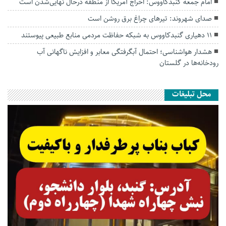
امام جمعه گنبدکاووس: اخراج آمریکا از منطقه درحال نهایی‌شدن است
صدای شهروند: تیرهای چراغ برق روشن است
۱۱ دهیاری گنبدکاووس به شبکه حفاظت مردمی منابع طبیعی پیوستند
هشدار هواشناسی؛ احتمال آبگرفتگی معابر و افزایش ناگهانی آب
رودخانه‌ها در گلستان
محل تبلیغات