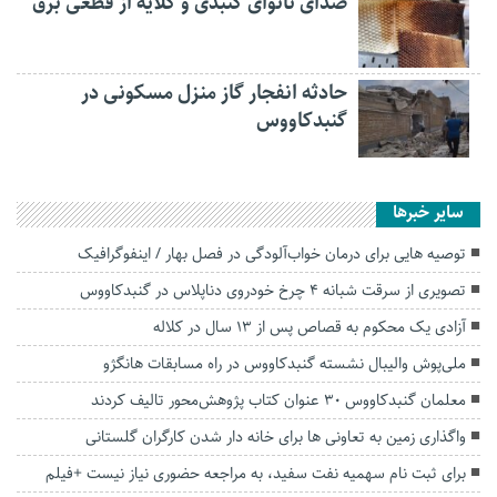
صدای نانوای گنبدی و گلایه از قطعی برق
حادثه انفجار گاز منزل مسکونی در
گنبدکاووس
سایر خبرها
توصیه هایی برای درمان خواب‌آلودگی در فصل بهار / اینفوگرافیک
تصویری از سرقت شبانه ۴ چرخ خودروی دناپلاس در گنبدکاووس
آزادی یک محکوم به قصاص پس از ۱۳ سال در کلاله
ملی‌پوش والیبال نشسته گنبدکاووس در راه مسابقات هانگژو
معلمان گنبدکاووس ۳۰ عنوان کتاب پژوهش‌محور تالیف کردند
واگذاری زمین به تعاونی ها برای خانه دار شدن کارگران گلستانی
برای ثبت نام سهمیه نفت سفید، به مراجعه حضوری نیاز نیست +فیلم