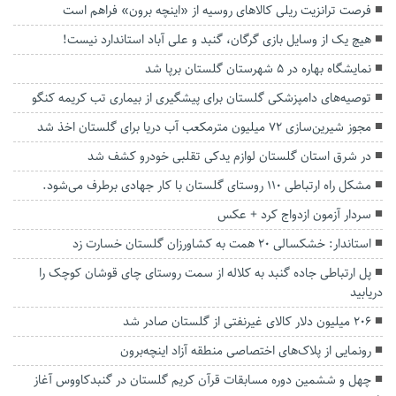
فرصت ترانزیت ریلی کالاهای روسیه از «اینچه برون» فراهم است
هیچ یک از وسایل بازی گرگان، گنبد و علی آباد استاندارد نیست!
نمایشگاه بهاره در ۵ شهرستان گلستان برپا شد
توصیه‌های دامپزشکی گلستان برای پیشگیری از بیماری تب کریمه کنگو
مجوز شیرین‌سازی ۷۲ میلیون مترمکعب آب دریا برای گلستان اخذ شد
در شرق استان گلستان لوازم یدکی تقلبی خودرو کشف شد
مشکل راه ارتباطی ۱۱۰ روستای گلستان با کار جهادی برطرف می‌شود.
سردار آزمون ازدواج کرد + عکس
استاندار: خشکسالی ۲۰ همت به کشاورزان گلستان خسارت زد
پل ارتباطی جاده گنبد به کلاله از سمت روستای چای قوشان کوچک را
دریابید
۲۰۶ میلیون دلار کالای غیرنفتی از گلستان صادر شد
رونمایی از پلاک‌های اختصاصی منطقه آزاد اینچه‌برون
چهل و ششمین دوره مسابقات قرآن کریم گلستان در گنبدکاووس آغاز