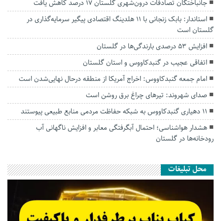
جانباختگان تصادفات درون‌شهری گلستان ۱۷ درصد کاهش یافت
استاندار: بابک زنجانی با ۱۱ هلدینگ اقتصادی پیگیر سرمایه‌گذاری در
گلستان است
افزایش ۵۳ درصدی بارندگی‌ها در گلستان
اتفاقی عجیب در‌ گنبدکاووس و استان گلستان
امام جمعه گنبدکاووس: اخراج آمریکا از منطقه درحال نهایی‌شدن است
صدای شهروند: تیرهای چراغ برق روشن است
۱۱ دهیاری گنبدکاووس به شبکه حفاظت مردمی منابع طبیعی پیوستند
هشدار هواشناسی؛ احتمال آبگرفتگی معابر و افزایش ناگهانی آب
رودخانه‌ها در گلستان
محل تبلیغات